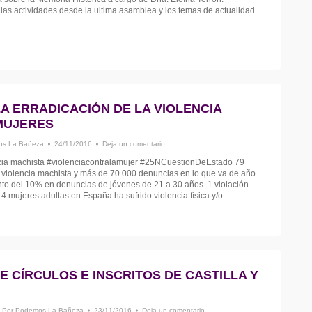
as actividades desde la ultima asamblea y los temas de actualidad.
 LA ERRADICACIÓN DE LA VIOLENCIA
MUJERES
s La Bañeza
24/11/2016
Deja un comentario
cia machista #violenciacontralamujer #25NCuestionDeEstado 79
violencia machista y más de 70.000 denuncias en lo que va de año
to del 10% en denuncias de jóvenes de 21 a 30 años. 1 violación
 4 mujeres adultas en España ha sufrido violencia física y/o…
 CÍRCULOS E INSCRITOS DE CASTILLA Y
Por
Podemos La Bañeza
23/11/2016
Deja un comentario