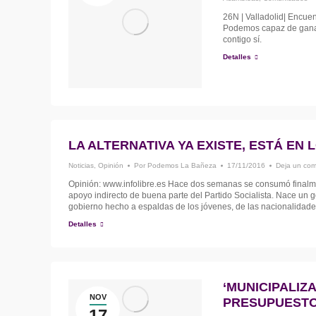
26N | Valladolid| Encuen
Podemos capaz de ganar
contigo sí.
Detalles
LA ALTERNATIVA YA EXISTE, ESTÁ EN
Noticias
,
Opinión
Por
Podemos La Bañeza
17/11/2016
Deja un com
Opinión: www.infolibre.es Hace dos semanas se consumó finalme
apoyo indirecto de buena parte del Partido Socialista. Nace un 
gobierno hecho a espaldas de los jóvenes, de las nacionalidade
Detalles
‘MUNICIPALIZ
NOV
PRESUPUESTOS
17