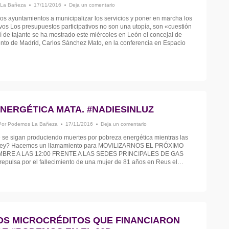
La Bañeza
17/11/2016
Deja un comentario
los ayuntamientos a municipalizar los servicios y poner en marcha los
ivos Los presupuestos participativos no son una utopía, son «cuestión
sí de tajante se ha mostrado este miércoles en León el concejal de
nto de Madrid, Carlos Sánchez Mato, en la conferencia en Espacio
NERGÉTICA MATA. #NADIESINLUZ
Por
Podemos La Bañeza
17/11/2016
Deja un comentario
 se sigan produciendo muertes por pobreza energética mientras las
la ley? Hacemos un llamamiento para MOVILIZARNOS EL PRÓXIMO
BRE A LAS 12:00 FRENTE A LAS SEDES PRINCIPALES DE GAS
ulsa por el fallecimiento de una mujer de 81 años en Reus el…
OS MICROCRÉDITOS QUE FINANCIARON