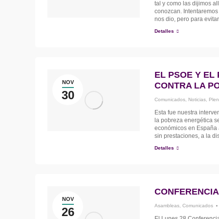
tal y como las dijimos al
conozcan. Intentaremos r
nos dio, pero para evit
Detalles
EL PSOE Y EL
NOV
CONTRA LA P
30
Comunicados
,
Noticias
,
Plen
Esta fue nuestra interve
la pobreza energética s
económicos en España a
sin prestaciones, a la d
Detalles
CONFERENCIA
NOV
Asambleas
,
Comunicados
26
El Lunes 28 Conferencia