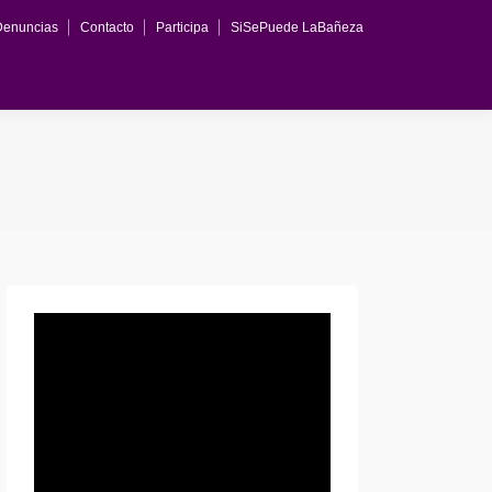
Denuncias
Contacto
Participa
SiSePuede LaBañeza