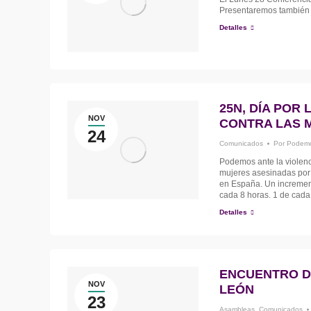
Presentaremos también l
Detalles
25N, DÍA POR
NOV
CONTRA LAS 
24
Comunicados
Por
Podemo
Podemos ante la violen
mujeres asesinadas por 
en España. Un incremen
cada 8 horas. 1 de cada
Detalles
ENCUENTRO DE
NOV
LEÓN
23
Asambleas
,
Comunicados