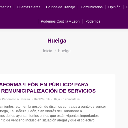
mentos
Cuentas claras
Grupos de Trabajo
Comunicados
Opinión
Podemos Castilla y León
Podemos
Huelga
Estás aquí:
Inicio
Huelga
AFORMA ‘LEÓN EN PÚBLICO’ PARA
REMUNICIPALIZACIÓN DE SERVICIOS
or
Podemos La Bañeza
04/12/2016
Deja un comentario
mientos retomen la gestión de distintos contratos a punto de vencer
Astorga, La Bañeza, León, San Andrés del Rabanedo o
nos de los ayuntamientos en los que están vigentes importantes
nto de vencer o incluso en situación alegal y que el colectivo