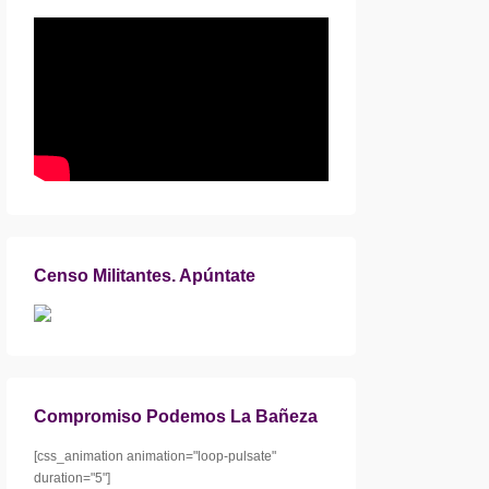
Censo Militantes. Apúntate
Compromiso Podemos La Bañeza
[css_animation animation="loop-pulsate"
duration="5"]