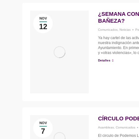
¿SEMANA CONT
NOV
BAÑEZA?
12
Comunicados
,
Noticias
P
Ya hay cartel de las ac
nuestra indignación ante
Ayuntamiento. En primer
y «otras violencias», lo 
Detalles
CÍRCULO POD
NOV
Asambleas
,
Comunicados
7
El circulo de Podemos L