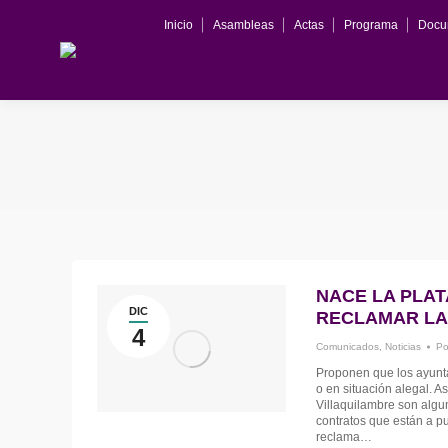
Inicio
Asambleas
Actas
Programa
Docu
NACE LA PLAT
DIC
RECLAMAR LA 
4
Comunicados
,
Noticias
P
Proponen que los ayunta
o en situación alegal. 
Villaquilambre son algu
contratos que están a pu
reclama…