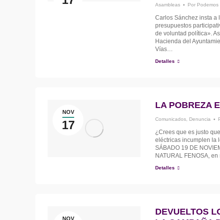
Asambleas
Por
Podemos 
Carlos Sánchez insta a 
presupuestos participat
de voluntad política». A
Hacienda del Ayuntamie
Vías…
Detalles
LA POBREZA E
NOV
Comunicados
,
Denuncia
17
¿Crees que es justo que
eléctricas incumplen 
SÁBADO 19 DE NOVIEM
NATURAL FENOSA, en rep
Detalles
DEVUELTOS L
NOV