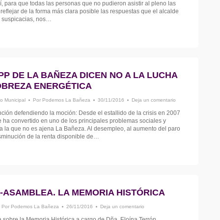
lí, para que todas las personas que no pudieron asistir al pleno las
eflejar de la forma más clara posible las respuestas que el alcalde
ar suspicacias, nos…
 PP DE LA BAÑEZA DICEN NO A LA LUCHA
OBREZA ENERGÉTICA
o Municipal
Por
Podemos La Bañeza
30/11/2016
Deja un comentario
nción defendiendo la moción: Desde el estallido de la crisis en 2007
e ha convertido en uno de los principales problemas sociales y
 la que no es ajena La Bañeza. Al desempleo, al aumento del paro
isminución de la renta disponible de…
-ASAMBLEA. LA MEMORIA HISTÓRICA
Por
Podemos La Bañeza
26/11/2016
Deja un comentario
 sobre la Memoria Histórica a cargo de Dña. Eloína Terrón.