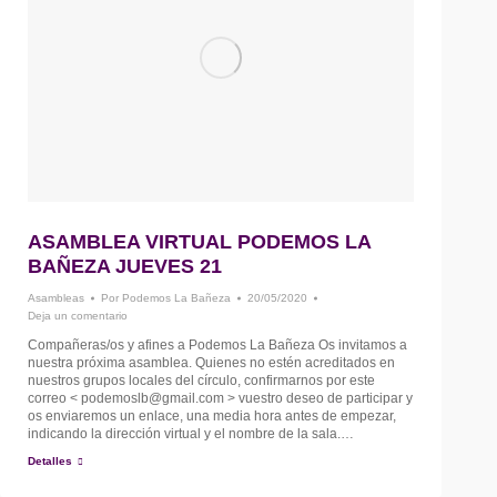
ASAMBLEA VIRTUAL PODEMOS LA
BAÑEZA JUEVES 21
Asambleas
Por
Podemos La Bañeza
20/05/2020
Deja un comentario
Compañeras/os y afines a Podemos La Bañeza Os invitamos a
nuestra próxima asamblea. Quienes no estén acreditados en
nuestros grupos locales del círculo, confirmarnos por este
correo < podemoslb@gmail.com > vuestro deseo de participar y
os enviaremos un enlace, una media hora antes de empezar,
indicando la dirección virtual y el nombre de la sala.…
Detalles