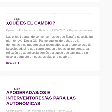
ABR
¿QUÉ ES EL CAMBIO?
25
Opinión
Por
Podemos La Bañeza
25/04/2015
Deja un comentario
Las élites tratarán de convencernos de que España necesita un
plan renove. Decía Olof Palme que los derechos de la
democracia no pueden estar reservados a un grupo selecto de
la sociedad, sino que corresponden a todas las personas. La
reflexión de aquel socialdemócrata sueco que caminaba sin
escolta adquiere en nuestros días una notable…
Detalles
ABR
APODERADAS/OS E
18
INTERVENTORES/AS PARA LAS
AUTONÓMICAS
Comunicados
Por
Podemos La Bañeza
18/04/2015