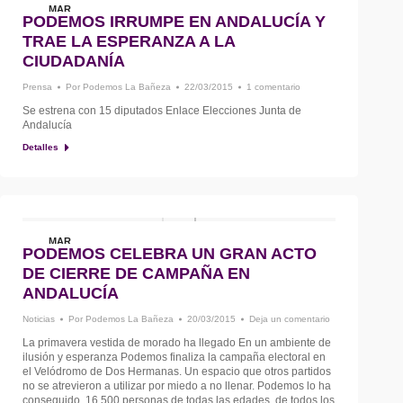
MAR
PODEMOS IRRUMPE EN ANDALUCÍA Y
22
TRAE LA ESPERANZA A LA
CIUDADANÍA
Prensa
Por
Podemos La Bañeza
22/03/2015
1 comentario
Se estrena con 15 diputados Enlace Elecciones Junta de
Andalucía
Detalles
MAR
PODEMOS CELEBRA UN GRAN ACTO
20
DE CIERRE DE CAMPAÑA EN
ANDALUCÍA
Noticias
Por
Podemos La Bañeza
20/03/2015
Deja un comentario
La primavera vestida de morado ha llegado En un ambiente de
ilusión y esperanza Podemos finaliza la campaña electoral en
el Velódromo de Dos Hermanas. Un espacio que otros partidos
no se atrevieron a utilizar por miedo a no llenar. Podemos lo ha
conseguido. 16.500 personas de todas las edades, de todos los