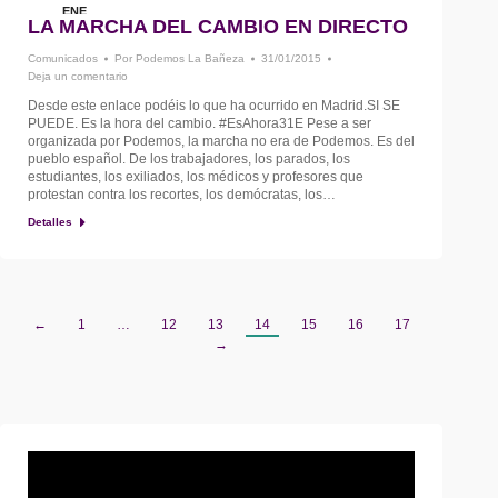
ENE
LA MARCHA DEL CAMBIO EN DIRECTO
31
Comunicados
Por
Podemos La Bañeza
31/01/2015
Deja un comentario
Desde este enlace podéis lo que ha ocurrido en Madrid.SI SE
PUEDE. Es la hora del cambio. ‪#‎EsAhora31E Pese a ser
organizada por Podemos, la marcha no era de Podemos. Es del
pueblo español. De los trabajadores, los parados, los
estudiantes, los exiliados, los médicos y profesores que
protestan contra los recortes, los demócratas, los…
Detalles
←
1
…
12
13
14
15
16
17
→