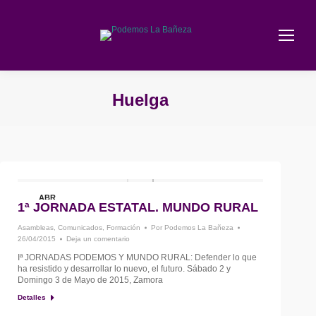
Huelga
Estás aquí:
ABR
1ª JORNADA ESTATAL. MUNDO RURAL
26
Asambleas
,
Comunicados
,
Formación
Por
Podemos La Bañeza
26/04/2015
Deja un comentario
Iª JORNADAS PODEMOS Y MUNDO RURAL: Defender lo que
ha resistido y desarrollar lo nuevo, el futuro. Sábado 2 y
Domingo 3 de Mayo de 2015, Zamora
Detalles