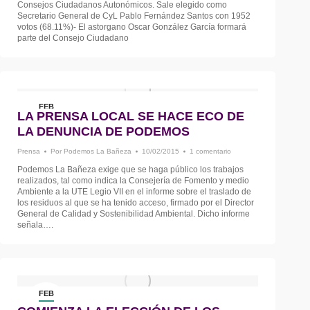
Consejos Ciudadanos Autonómicos. Sale elegido como
Secretario General de CyL Pablo Fernández Santos con 1952
votos (68.11%)- El astorgano Oscar González García formará
parte del Consejo Ciudadano
FEB
LA PRENSA LOCAL SE HACE ECO DE
10
LA DENUNCIA DE PODEMOS
Prensa
Por
Podemos La Bañeza
10/02/2015
1 comentario
Podemos La Bañeza exige que se haga público los trabajos
realizados, tal como indica la Consejería de Fomento y medio
Ambiente a la UTE Legio VII en el informe sobre el traslado de
los residuos al que se ha tenido acceso, firmado por el Director
General de Calidad y Sostenibilidad Ambiental. Dicho informe
señala….
FEB