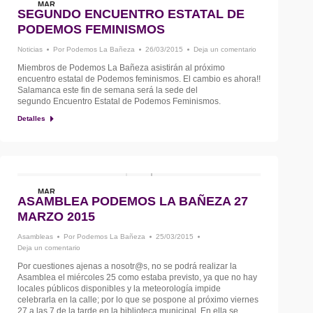
MAR
SEGUNDO ENCUENTRO ESTATAL DE
26
PODEMOS FEMINISMOS
Noticias
Por
Podemos La Bañeza
26/03/2015
Deja un comentario
Miembros de Podemos La Bañeza asistirán al próximo
encuentro estatal de Podemos feminismos. El cambio es ahora!!
Salamanca este fin de semana será la sede del
segundo Encuentro Estatal de Podemos Feminismos.
Detalles
MAR
ASAMBLEA PODEMOS LA BAÑEZA 27
25
MARZO 2015
Asambleas
Por
Podemos La Bañeza
25/03/2015
Deja un comentario
Por cuestiones ajenas a nosotr@s, no se podrá realizar la
Asamblea el miércoles 25 como estaba previsto, ya que no hay
locales públicos disponibles y la meteorología impide
celebrarla en la calle; por lo que se pospone al próximo viernes
27 a las 7 de la tarde en la biblioteca municipal. En ella se