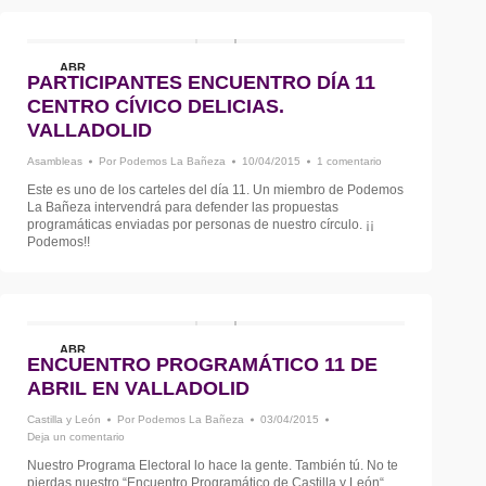
ABR
PARTICIPANTES ENCUENTRO DÍA 11
10
CENTRO CÍVICO DELICIAS.
VALLADOLID
Asambleas
Por
Podemos La Bañeza
10/04/2015
1 comentario
Este es uno de los carteles del día 11. Un miembro de Podemos
La Bañeza intervendrá para defender las propuestas
programáticas enviadas por personas de nuestro círculo. ¡¡
Podemos!!
ABR
ENCUENTRO PROGRAMÁTICO 11 DE
3
ABRIL EN VALLADOLID
Castilla y León
Por
Podemos La Bañeza
03/04/2015
Deja un comentario
Nuestro Programa Electoral lo hace la gente. También tú. No te
pierdas nuestro “Encuentro Programático de Castilla y León“.