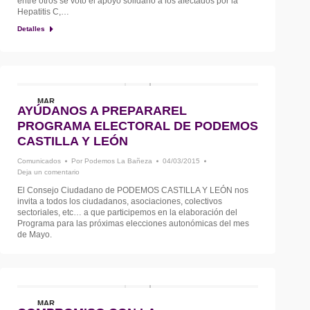
entre otros se votó el apoyo solidario a los afectados por la
Hepatitis C,…
Detalles
MAR
AYÚDANOS A PREPARAREL
4
PROGRAMA ELECTORAL DE PODEMOS
CASTILLA Y LEÓN
Comunicados
Por
Podemos La Bañeza
04/03/2015
Deja un comentario
El Consejo Ciudadano de PODEMOS CASTILLA Y LEÓN nos
invita a todos los ciudadanos, asociaciones, colectivos
sectoriales, etc… a que participemos en la elaboración del
Programa para las próximas elecciones autonómicas del mes
de Mayo.
MAR