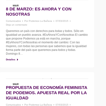
MAR
8 DE MARZO: ES AHORA Y CON
7
NOSOTRAS
Comunicados
Por
Podemos La Bañeza
07/03/2015
Deja un comentario
Queremos un país con derechos para todas y todos. Sólo en
igualdad un pueblo avanza. ‪#‎EsAhoraYConNosotras‬ El cambio
que propone Podemos ya está en marcha, porque
#EsAhoraYConNosotras el momento del cambio: Con las
mujeres, con todas las personas que sabemos que la igualdad
forma parte del país que queremos para todos y todas.
Domingo 8…
Detalles
MAR
PROPUESTA DE ECONOMÍA FEMINISTA
7
DE PODEMOS. APUESTA REAL POR LA
IGUALDAD
Comunicados
Por
Podemos La Bañeza
07/03/2015