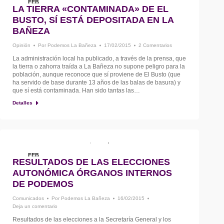
FEB
LA TIERRA «CONTAMINADA» DE EL
17
BUSTO, SÍ ESTÁ DEPOSITADA EN LA
BAÑEZA
Opinión
Por
Podemos La Bañeza
17/02/2015
2 Comentarios
La administración local ha publicado, a través de la prensa, que
la tierra o zahorra traída a La Bañeza no supone peligro para la
población, aunque reconoce que sí proviene de El Busto (que
ha servido de base durante 13 años de las balas de basura) y
que sí está contaminada. Han sido tantas las…
Detalles
FEB
RESULTADOS DE LAS ELECCIONES
16
AUTONÓMICA ÓRGANOS INTERNOS
DE PODEMOS
Comunicados
Por
Podemos La Bañeza
16/02/2015
Deja un comentario
Resultados de las elecciones a la Secretaría General y los