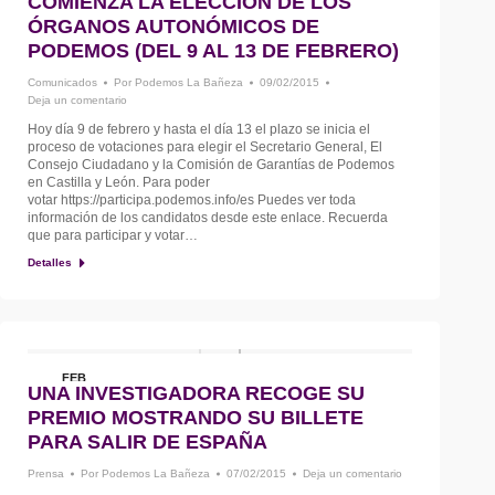
9
COMIENZA LA ELECCIÓN DE LOS
ÓRGANOS AUTONÓMICOS DE
PODEMOS (DEL 9 AL 13 DE FEBRERO)
Comunicados
Por
Podemos La Bañeza
09/02/2015
Deja un comentario
Hoy día 9 de febrero y hasta el día 13 el plazo se inicia el
proceso de votaciones para elegir el Secretario General, El
Consejo Ciudadano y la Comisión de Garantías de Podemos
en Castilla y León. Para poder
votar https://participa.podemos.info/es Puedes ver toda
información de los candidatos desde este enlace. Recuerda
que para participar y votar…
Detalles
FEB
UNA INVESTIGADORA RECOGE SU
7
PREMIO MOSTRANDO SU BILLETE
PARA SALIR DE ESPAÑA
Prensa
Por
Podemos La Bañeza
07/02/2015
Deja un comentario