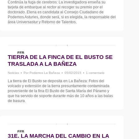
Continúa la fuga de cerebros: La investigadora enseña su
tarjeta de embarque al rector al recoger su premio por el
doctorado. Elena es candidata al Consejo Ciudadano de
Podemos Asturies, donde será, si es elegida, la responsable del
área Universastur y Retorno de Talentos.
FEB
TIERRA DE LA FINCA DE EL BUSTO SE
5
TRASLADA A LA BAÑEZA
Noticias
Por
Podemos La Bañeza
05/02/2015
1 comentario
La tierra de El Busto se deposita en La Bañeza: Fotos del
volcado y extensión de la tierra presuntamente contaminada
proveniente de la fina El Busto de Santa María del Páramo y
que ha servido de soporte durante más de 10 años a las balas
de basura.
FEB
31E. LA MARCHA DEL CAMBIO EN LA