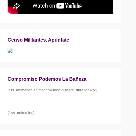
Censo Militantes. Apúntate
Compromiso Podemos La Bañeza
[css_animation animation="loop-pulsate" duration="5"]
[/css_animation]