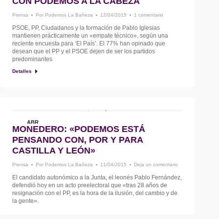
CON PODEMOS A LA CABEZA
Prensa
Por
Podemos La Bañeza
12/04/2015
1 comentario
PSOE, PP, Ciudadanos y la formación de Pablo Iglesias
mantienen prácticamente un «empate técnico», según una
reciente encuesta para ‘El País’. El 77% han opinado que
desean que el PP y el PSOE dejen de ser los partidos
predominantes
Detalles
ABR
MONEDERO: «PODEMOS ESTÁ
11
PENSANDO CON, POR Y PARA
CASTILLA Y LEÓN»
Prensa
Por
Podemos La Bañeza
11/04/2015
Deja un comentario
El candidato autonómico a la Junta, el leonés Pablo Fernández,
defendió hoy en un acto preelectoral que «tras 28 años de
resignación con el PP, es la hora de la ilusión, del cambio y de
la gente».