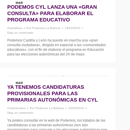
MAR
PODEMOS CYL LANZA UNA «GRAN
14
CONSULTA» PARA ELABORAR EL
PROGRAMA EDUCATIVO
Asambleas
Por
Podemos La Bañeza
14/03/2015
Deja un comentario
Podemos Castilla y León ha puesto en marcha una «gran
consulta ciudadana», dirigida en especial a las «comunidades
educativas», con el fin de elaborar el programa en Educación
para las elecciones autonómicas del 24 de mayo.
MAR
YA TENEMOS CANDIDATURAS
13
PROVISIONALES PARA LAS
PRIMARIAS AUTONÓMICAS EN CYL
Comunicados
Por
Podemos La Bañeza
13/03/2015
Deja un comentario
Ya podeis consultar en la web de Podemos, los listados de las
candidaturas a las primarias autonómicas (son aún
provisionales) para concurrir a las elecciones autonómicas que