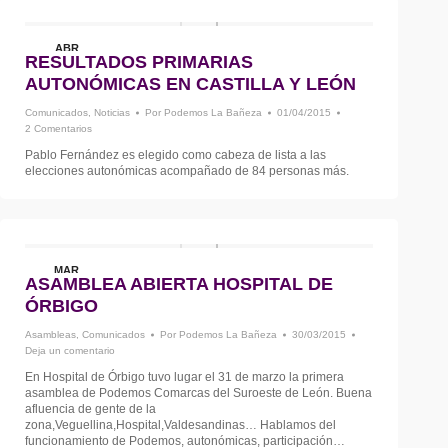
ABR
RESULTADOS PRIMARIAS
1
AUTONÓMICAS EN CASTILLA Y LEÓN
Comunicados
,
Noticias
Por
Podemos La Bañeza
01/04/2015
2 Comentarios
Pablo Fernández es elegido como cabeza de lista a las
elecciones autonómicas acompañado de 84 personas más.
MAR
ASAMBLEA ABIERTA HOSPITAL DE
30
ÓRBIGO
Asambleas
,
Comunicados
Por
Podemos La Bañeza
30/03/2015
Deja un comentario
En Hospital de Órbigo tuvo lugar el 31 de marzo la primera
asamblea de Podemos Comarcas del Suroeste de León. Buena
afluencia de gente de la
zona,Veguellina,Hospital,Valdesandinas… Hablamos del
funcionamiento de Podemos, autonómicas, participación…