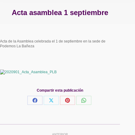
Acta asamblea 1 septiembre
Estás aquí:
Acta de la Asamblea celebrada el 1 de septiembre en la sede de
Podemos La Bañeza
Compartir esta publicación
Share
Share
Share
Share
on
on
on
on
Facebook
X
Pinterest
WhatsApp
Navegación
ANTERIOR