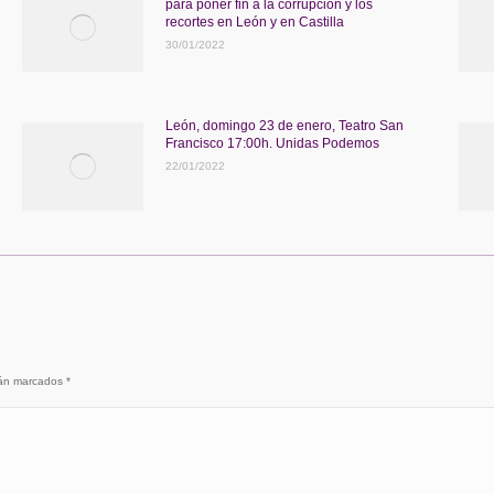
para poner fin a la corrupción y los
recortes en León y en Castilla
30/01/2022
León, domingo 23 de enero, Teatro San
Francisco 17:00h. Unidas Podemos
22/01/2022
stán marcados
*