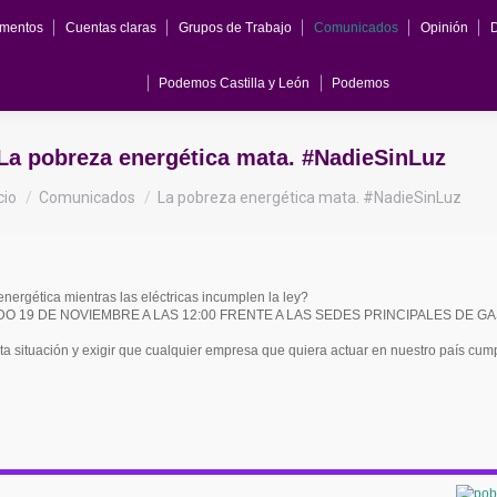
mentos
Cuentas claras
Grupos de Trabajo
Comunicados
Opinión
Podemos Castilla y León
Podemos
La pobreza energética mata. #NadieSinLuz
ás aquí:
cio
Comunicados
La pobreza energética mata. #NadieSinLuz
ergética mientras las eléctricas incumplen la ley?
 19 DE NOVIEMBRE A LAS 12:00 FRENTE A LAS SEDES PRINCIPALES DE GAS NA
ta situación y exigir que cualquier empresa que quiera actuar en nuestro país cum