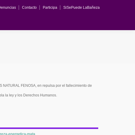
Denuncias
Contacto
Participa
SiSePuede LaBañeza
TURAL FENOSA, en repulsa por el fallecimiento de
pla la ley y los Derechos Humanos.