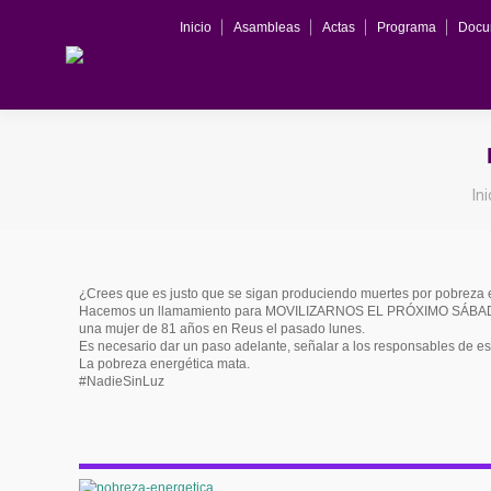
Inicio
Asambleas
Actas
Programa
Docu
Est
Ini
¿Crees que es justo que se sigan produciendo muertes por pobreza en
Hacemos un llamamiento para MOVILIZARNOS EL PRÓXIMO SÁBADO
una mujer de 81 años en Reus el pasado lunes.
Es necesario dar un paso adelante, señalar a los responsables de es
La pobreza energética mata.
#NadieSinLuz