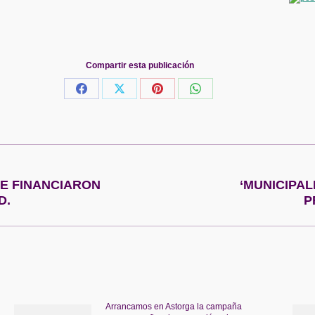
Compartir esta publicación
Share
Share
Share
Share
on
on
on
on
Facebook
X
Pinterest
WhatsApp
E FINANCIARON
‘MUNICIPAL
Publicación
D.
P
siguiente:
Arrancamos en Astorga la campaña