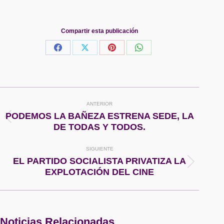
Compartir esta publicación
Share
Share
Share
Share
on
on
on
on
Facebook
X
Pinterest
WhatsApp
Navegación
ANTERIOR
entre
PODEMOS LA BAÑEZA ESTRENA SEDE, LA
Publicación
DE TODAS Y TODOS.
anterior:
publicaciones
SIGUIENTE
EL PARTIDO SOCIALISTA PRIVATIZA LA
Publicación
EXPLOTACIÓN DEL CINE
siguiente:
Noticias Relacionadas