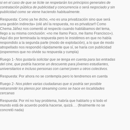
si en el caso de que se licite se respetarán los principios generales de
contratación pública de publicidad y concurrencia o será negociado y sin
publicidad como se viene haciendo habitualmente.
Respuesta: Como ya he dicho, «no es una privatización sino que será
una gestión indirecta» (olé ahí la respuesta, no es privatizar!! Como
Chema Jáñez nos comentó al respecto cuando hablábamos del tema,
llego a su misma conclusión: «no me llamo Paco, me llamo Francisco»).
Aquí dio por terminada la respuesta pero le insistimos en que no había
respondido a la segunda parte (modo de explotación), a lo que de modo
atropellado nos respondió rápidamente que sí, se haría con publicidad
(esperemos que no olvide su respuesta y cumpla)
Ruego 1-
Nos gustaría solicitar que se tenga en cuenta para las entradas
del cine, que podría hacerse un descuento para jóvenes estudiantes,
universitarios e incluso personas con carnet joven u otros colectivos.
Respuesta: Por ahora no se contempla pero lo tendremos en cuenta
Ruego 2-
Nos piden varias ciudadanas que si podría ser posible
retransmitir los plenos por streaming como se hace en localidades
cercanas
Respuesta: Por mí no hay problema, habría que hablarlo y si todo el
mundo está de acuerdo podría hacerse, quizá…. (finalmente no se
concretó nada)