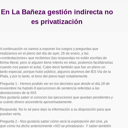
En La Bañeza gestión indirecta no
es privatización
Estás aquí:
A continuación os vamos a exponer los ruegos y preguntas que
realizamos en el pleno del día de ayer, 26 de enero, y las
«contestaciones» que recibimos (las respuestas no están escritas de
forma literal, pero si alguien tiene interés en ellas, podemos facilitárselas
cuando nos pasen el acta). Cabe decir también que fue un pleno un
tanto especial, porque hubo público, algunos alumnos del IES Vía de la
Plata, y por lo tanto, el tono del pleno bajó notablemente.
Pregunta 1.-
Hemos podido ver en los decretos que desde el día 28 de
noviembre ha habido 8 ejecuciones de sentencia referidas a las
devoluciones de la NVI.
Nos gustaría saber si conocen las ejecuciones que quedan pendientes y
a cuánto dinero ascendería aproximadamente.
Respuesta: No lo sé pero dejo la información a su disposición para que
puedan verla.
Pregunta 2.-
Nos gustaría saber cómo será la explotación del cine, ya
que como ha dicho anteriormente «NO se privatizará». Y saber también