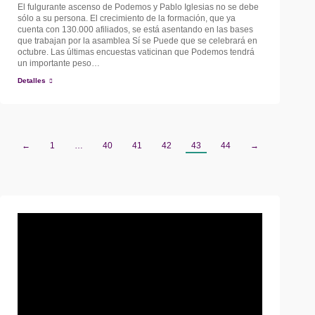
El fulgurante ascenso de Podemos y Pablo Iglesias no se debe
sólo a su persona. El crecimiento de la formación, que ya
cuenta con 130.000 afiliados, se está asentando en las bases
que trabajan por la asamblea Sí se Puede que se celebrará en
octubre. Las últimas encuestas vaticinan que Podemos tendrá
un importante peso…
Detalles
←
1
…
40
41
42
43
44
→