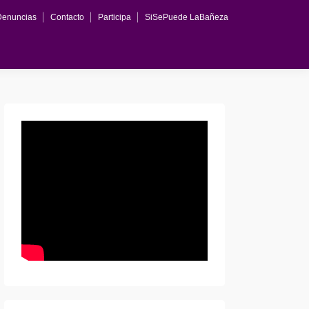
Denuncias
Contacto
Participa
SiSePuede LaBañeza