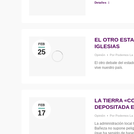
Detalles
EL OTRO ESTA
FEB
IGLESIAS
25
Opinión
Por
Podemos La
El otro debate del estad
vive nuestro país.
LA TIERRA «C
FEB
DEPOSITADA 
17
Opinión
Por
Podemos La
La administración local 
Bañeza no supone peligr
(que ha servido de base