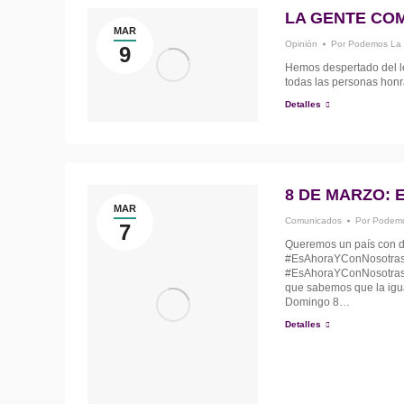
LA GENTE CO
MAR
Opinión
Por
Podemos La
9
Hemos despertado del 
todas las personas honr
Detalles
8 DE MARZO: 
MAR
Comunicados
Por
Podemo
7
Queremos un país con d
‪#‎EsAhoraYConNosotras
#EsAhoraYConNosotras e
que sabemos que la igua
Domingo 8…
Detalles