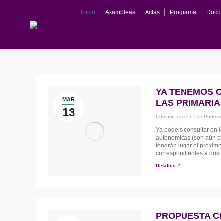
Inicio
Asambleas
Actas
Programa
Docu
YA TENEMOS 
MAR
LAS PRIMARI
13
Comunicados
Por
Podemo
Ya podeis consultar en l
autonómicas (son aún pr
tendrán lugar el próxim
correspondientes a dos
Detalles
PROPUESTA C