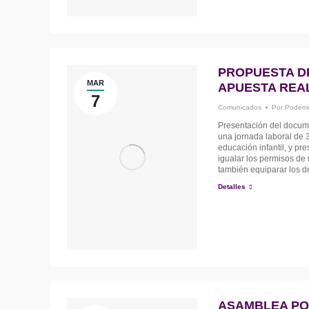
PROPUESTA D
MAR
APUESTA REA
7
Comunicados
Por
Podemo
Presentación del docum
una jornada laboral de 
educación infantil, y p
igualar los permisos de 
también equiparar los 
Detalles
ASAMBLEA PO