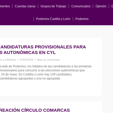
mentos
Cuentas claras
Grupos de Trabajo
Comunicados
Opinión
Podemos Castilla y León
Podemos
CANDIDATURAS PROVISIONALES PARA
AS AUTONÓMICAS EN CYL
s La Bañeza
13/03/2015
Deja un comentario
a web de Podemos, los listados de las candidaturas a las primarias
ovisionales) para concurrir a las elecciones autonómicas que
o 24 de mayo. En Castilla y León hay 149 candidatos,
 candidaturas agrupadas y una no agrupada.
REACIÓN CÍRCULO COMARCAS