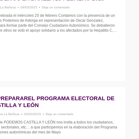
La Bañeza
04/03/2015
Deja un comentario
ebrada el miércoles 25 de febrero Contamos con la presencia de un
ulo Podemos de Astorga en representación de Oscar Gonzalez,
para formar parte del Consejo Ciudadano Autonómico. Se debatieron
e otros se votó el apoyo solidario a los afectados por la Hepatitis C,…
PREPARAREL PROGRAMA ELECTORAL DE
TILLA Y LEÓN
s La Bañeza
04/03/2015
Deja un comentario
de PODEMOS CASTILLA Y LEÓN nos invita a todos los ciudadanos,
s sectoriales, etc… a que participemos en la elaboración del Programa
ciones autonómicas del mes de Mayo.