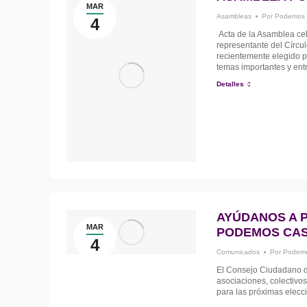
MAR
Asambleas
Por
Podemos 
4
Acta de la Asamblea cel
representante del Círc
recientemente elegido 
temas importantes y entr
Detalles
AYÚDANOS A 
MAR
PODEMOS CAS
4
Comunicados
Por
Podemo
El Consejo Ciudadano 
asociaciones, colectivo
para las próximas elec