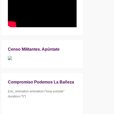
Censo Militantes. Apúntate
Compromiso Podemos La Bañeza
[css_animation animation="loop-pulsate"
duration="5"]