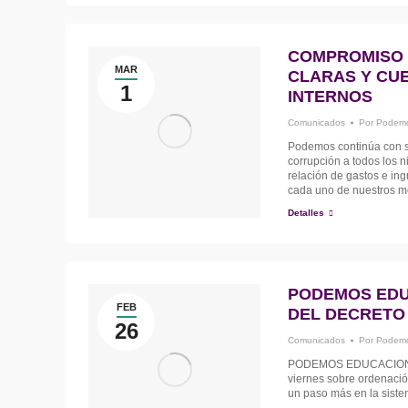
COMPROMISO 
MAR
CLARAS Y CU
1
INTERNOS
Comunicados
Por
Podemo
Podemos continúa con su
corrupción a todos los n
relación de gastos e in
cada uno de nuestros m
Detalles
PODEMOS EDUC
FEB
DEL DECRETO 
26
Comunicados
Por
Podemo
PODEMOS EDUCACION rec
viernes sobre ordenación
un paso más en la sistem