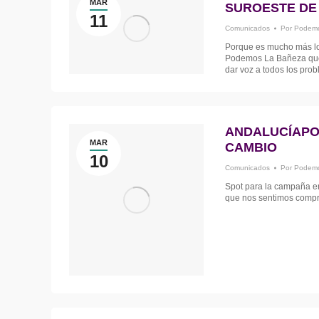
MAR
SUROESTE DE
11
Comunicados
Por
Podemo
Porque es mucho más lo
Podemos La Bañeza que
dar voz a todos los pro
ANDALUCÍAPO
MAR
CAMBIO
10
Comunicados
Por
Podemo
Spot para la campaña en
que nos sentimos compro