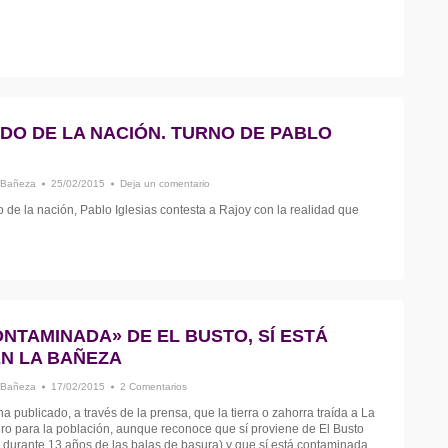
DO DE LA NACIÓN. TURNO DE PABLO
 Bañeza
25/02/2015
Deja un comentario
o de la nación, Pablo Iglesias contesta a Rajoy con la realidad que
ONTAMINADA» DE EL BUSTO, SÍ ESTÁ
EN LA BAÑEZA
 Bañeza
17/02/2015
2 Comentarios
ha publicado, a través de la prensa, que la tierra o zahorra traída a La
o para la población, aunque reconoce que sí proviene de El Busto
 durante 13 años de las balas de basura) y que sí está contaminada.