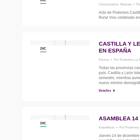
Comunicados
,
Noticias
P
19
Acto de Podemos Castil
Rural Vivo celebrado e
CASTILLA Y L
DIC
EN ESPAÑA
18
Prensa
Por
Podemos La 
Todas las provincias ca
país. Castilla y León li
semestre, mientras aum
nuevo mínimo demográfi
Detalles
ASAMBLEA 14
DIC
Asambleas
Por
Podemos 
12
Jueves 14 de diciembre 