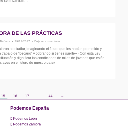
te se impartirán…
ORA DE LAS PRÁCTICAS
 Bañeza
29/11/2017
Deja un comentario
taron a estudiar, imaginando el futuro que les habían prometido y
rabajo de “becario” y cobrando si tienes suerte» «Con esta Ley
ituación y dignificar las condiciones de miles de jóvenes que están
claves en el futuro de nuestro país»
15
16
17
…
44
→
Podemos España
Podemos León
Podemos Zamora