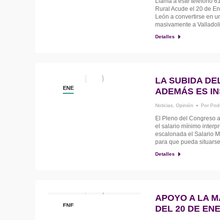
Llama a este teléfono 6
Rural Acude el 20 de En
León a convertirse en u
masivamente a Valladol
Detalles
LA SUBIDA DE
ENE
ADEMÁS ES IN
9
Noticias
,
Opinión
Por
Pod
El Pleno del Congreso 
el salario mínimo interp
escalonada el Salario M
para que pueda situarse
Detalles
APOYO A LA M
ENE
DEL 20 DE EN
3