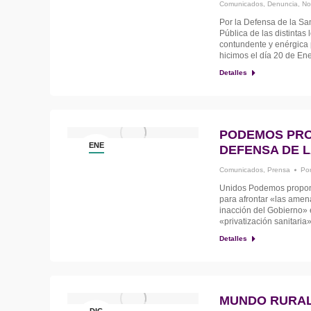
Comunicados
,
Denuncia
,
No
Por la Defensa de la Sa
Pública de las distintas
contundente y enérgica p
hicimos el día 20 de En
Detalles
PODEMOS PRO
ENE
DEFENSA DE L
3
Comunicados
,
Prensa
Po
Unidos Podemos propon
para afrontar «las amen
inacción del Gobierno» 
«privatización sanitari
Detalles
MUNDO RURAL 
DIC