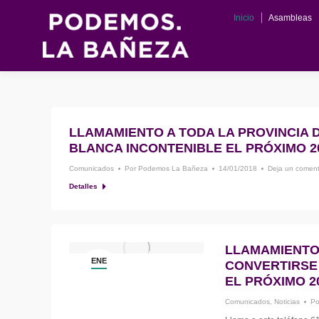
Inicio
Asambleas
Inicio
Asambleas
Actas
Programa
LLAMAMIENTO A TODA LA PROVINCIA 
BLANCA INCONTENIBLE EL PRÓXIMO 2
Comunicados
Por
Podemos La Bañeza
14/01/2018
Deja un coment
Detalles
LLAMAMIENTO 
ENE
CONVERTIRSE
14
EL PRÓXIMO 2
Comunicados
,
Noticias
P