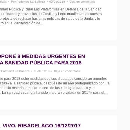
ticias
Por
Podemos La Bañeza
03/01/2018
Deja un comentario
nidad Pública y Rural Las Plataformas en Defensa de la Sanidad
 localidades y provincias de Castilla y León manifestamos nuestra
rotesta de rechazo hacia las políticas de salud de la Junta, y lo
ero en la Manifestación de…
PONE 8 MEDIDAS URGENTES EN
A SANIDAD PÚBLICA PARA 2018
r
Podemos La Bañeza
03/01/2018
Deja un comentario
e para 2018 ocho medidas que sus diputados consideran urgentes
azas» a la sanidad pública, después de un año protagonizado por «la
en esta materia, a pesar -dicen- de las «desigualdades» y la
a». La sanidad española ha sido «la gran olvidada en 2017» para el…
VIVO. RIBADELAGO 16/12/2017