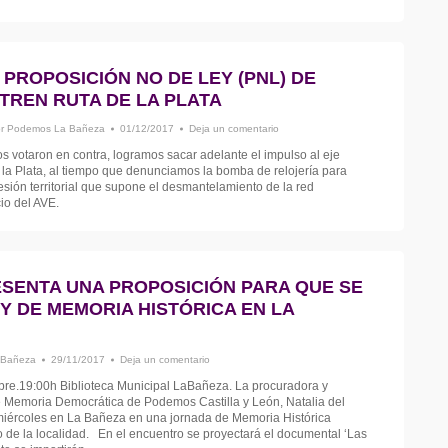
PROPOSICIÓN NO DE LEY (PNL) DE
TREN RUTA DE LA PLATA
or
Podemos La Bañeza
01/12/2017
Deja un comentario
votaron en contra, logramos sacar adelante el impulso al eje
e la Plata, al tiempo que denunciamos la bomba de relojería para
esión territorial que supone el desmantelamiento de la red
io del AVE.
SENTA UNA PROPOSICIÓN PARA QUE SE
Y DE MEMORIA HISTÓRICA EN LA
 Bañeza
29/11/2017
Deja un comentario
bre.19:00h Biblioteca Municipal LaBañeza. La procuradora y
e Memoria Democrática de Podemos Castilla y León, Natalia del
e miércoles en La Bañeza en una jornada de Memoria Histórica
o de la localidad. En el encuentro se proyectará el documental ‘Las