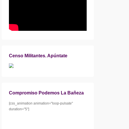
Censo Militantes. Apúntate
Compromiso Podemos La Bañeza
[css_animation animation="loop-pulsate"
duration="5"]