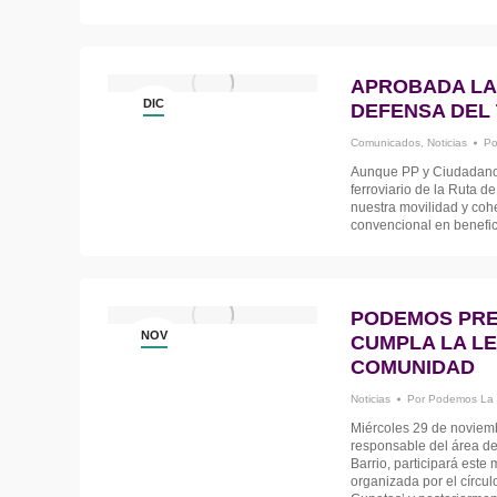
APROBADA LA 
DIC
DEFENSA DEL 
1
Comunicados
,
Noticias
P
Aunque PP y Ciudadanos 
ferroviario de la Ruta d
nuestra movilidad y coh
convencional en benefic
PODEMOS PRE
NOV
CUMPLA LA LE
29
COMUNIDAD
Noticias
Por
Podemos La
Miércoles 29 de noviem
responsable del área d
Barrio, participará est
organizada por el círcul