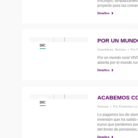
inscrit@s, simpatizantes
proyecto para las coma
Detalles
POR UN MUND
DIC
Asambleas
,
Noticias
Por
11
Por un mundo rural VIV
abierta por el mundo r
Detalles
ACABEMOS CON
DIC
Noticias
Por
Podemos La
11
Lo pagamos los de siempr
inversión que ha salido 
euros que perdemos por l
del fondo de pensiones.
Detalles