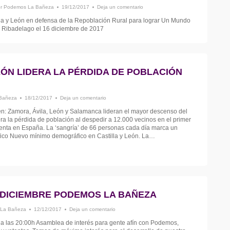
or
Podemos La Bañeza
19/12/2017
Deja un comentario
la y León en defensa de la Repoblación Rural para lograr Un Mundo
n Ribadelago el 16 diciembre de 2017
EÓN LIDERA LA PÉRDIDA DE POBLACIÓN
Bañeza
18/12/2017
Deja un comentario
en: Zamora, Ávila, León y Salamanca lideran el mayor descenso del
dera la pérdida de población al despedir a 12.000 vecinos en el primer
enta en España. La ‘sangría’ de 66 personas cada día marca un
co Nuevo mínimo demográfico en Castilla y León. La…
 DICIEMBRE PODEMOS LA BAÑEZA
La Bañeza
12/12/2017
Deja un comentario
a las 20:00h Asamblea de interés para gente afín con Podemos,