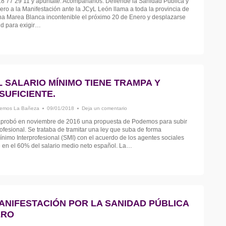
18 77 29 11 y apúntate. Acompáñanos. Defiende la Sanidad Pública y
ero a la Manifestación ante la JCyL León llama a toda la provincia de
na Marea Blanca incontenible el próximo 20 de Enero y desplazarse
id para exigir…
L SALARIO MÍNIMO TIENE TRAMPA Y
SUFICIENTE.
emos La Bañeza
09/01/2018
Deja un comentario
aprobó en noviembre de 2016 una propuesta de Podemos para subir
rofesional. Se trataba de tramitar una ley que suba de forma
ínimo Interprofesional (SMI) con el acuerdo de los agentes sociales
 en el 60% del salario medio neto español. La…
ANIFESTACIÓN POR LA SANIDAD PÚBLICA
ERO