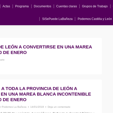
Actas
Programa
Documentos
Cuentas claras
Grupos de Trabajo
Documentos
Cuentas claras
Grupos de Trabajo
Comunicados
Opin
Podemos Castilla y León
Podemos
SiSePuede LaBañeza
Podemos Castilla y León
DE LEÓN A CONVERTIRSE EN UNA MAREA
0 DE ENERO
ario
A TODA LA PROVINCIA DE LEÓN A
 EN UNA MAREA BLANCA INCONTENIBLE
0 DE ENERO
or
Podemos La Bañeza
14/01/2018
Deja un comentario