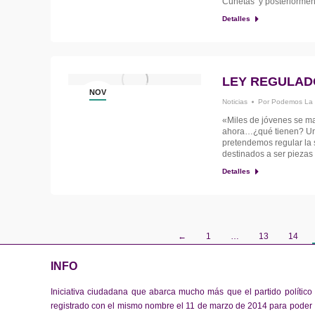
Cunetas’ y posteriormen
Detalles
LEY REGULAD
NOV
Noticias
Por
Podemos La
29
«Miles de jóvenes se ma
ahora…¿qué tienen? Un t
pretendemos regular la s
destinados a ser piezas 
Detalles
←
1
…
13
14
INFO
Iniciativa ciudadana que abarca mucho más que el partido político
registrado con el mismo nombre el 11 de marzo de 2014 para poder