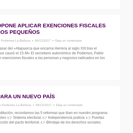
PONE APLICAR EXENCIONES FISCALES
LOS PEQUEÑOS
r
Podemos La Bañeza
06/12/2017
Deja un comentario
sar del «Atapuerca que encarna Herrera al siglo XXI tras el
que causó el 15-M» El secretario autonómico de Podemos, Pablo
 exenciones fiscales a las personas y negocios radicados en los
ARA UN NUEVO PAÍS
or
Podemos La Bañeza
06/12/2017
Deja un comentario
titución, recordamos las 5 reformas que iban en nuestro programa
bles: 👉 Sistema electoral. 👉 Independencia justicia. 👉 Puertas
ción del pacto territorial. 👉 Blindaje de los derechos sociales.