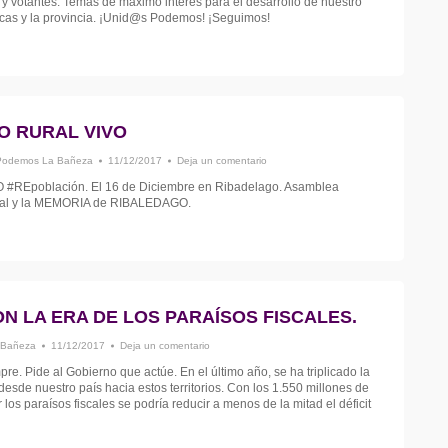
 y votantes. Temas de máximo interés para el desarrollo de nuestro
rcas y la provincia. ¡Unid@s Podemos! ¡Seguimos!
O RURAL VIVO
Podemos La Bañeza
11/12/2017
Deja un comentario
O #REpoblación. El 16 de Diciembre en Ribadelago. Asamblea
ural y la MEMORIA de RIBALEDAGO.
 LA ERA DE LOS PARAÍSOS FISCALES.
 Bañeza
11/12/2017
Deja un comentario
e. Pide al Gobierno que actúe. En el último año, se ha triplicado la
desde nuestro país hacia estos territorios. Con los 1.550 millones de
os paraísos fiscales se podría reducir a menos de la mitad el déficit