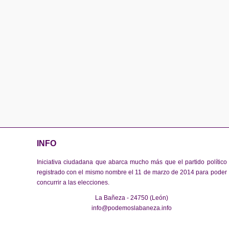
Entrada Edificio Infanta Cristina
Acta de la Sexta Asamblea de Podemos La Bañeza
Biblioteca Municipal 19 de noviembre de 2014
Acta de la Quinta Asamblea de Podemos La Bañeza
Plaza Mayor 29 de octubre de 2014
Acta de la Cuarta Asamblea
Plaza de los Churros. 10 de septiembre de 2014
Acta de la Tercera Asamblea
Plaza de los Cacharros. 20 de agosto de 2014
Acta de la Segunda Asamblea
El Jardinillo. 28 de julio de 2014
ACTA de la Primera asamblea-Constituyente-de Podemos La Ba
El Jardinillo. 9 de julio de 2014
INFO
Iniciativa ciudadana que abarca mucho más que el partido político
registrado con el mismo nombre el 11 de marzo de 2014 para poder
concurrir a las elecciones.
La Bañeza - 24750 (León)
info@podemoslabaneza.info