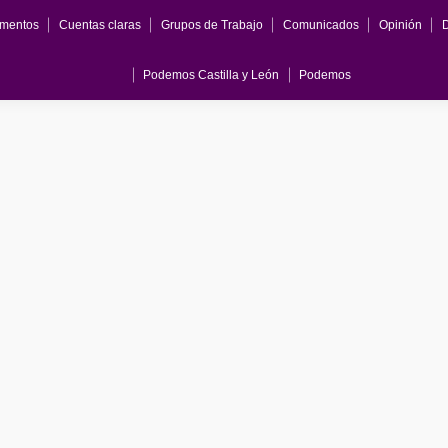
mentos
Cuentas claras
Grupos de Trabajo
Comunicados
Opinión
Podemos Castilla y León
Podemos