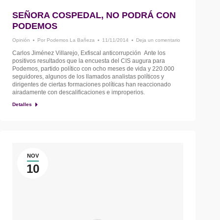
SEÑORA COSPEDAL, NO PODRÁ CON
PODEMOS
Opinión
Por
Podemos La Bañeza
11/11/2014
Deja un comentario
Carlos Jiménez Villarejo, Exfiscal anticorrupción Ante los
positivos resultados que la encuesta del CIS augura para
Podemos, partido político con ocho meses de vida y 220.000
seguidores, algunos de los llamados analistas políticos y
dirigentes de ciertas formaciones políticas han reaccionado
airadamente con descalificaciones e improperios.
Detalles
NOV
10