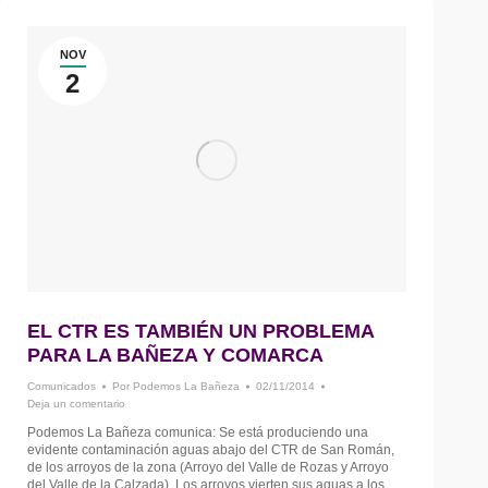
NOV
2
EL CTR ES TAMBIÉN UN PROBLEMA
PARA LA BAÑEZA Y COMARCA
Comunicados
Por
Podemos La Bañeza
02/11/2014
Deja un comentario
Podemos La Bañeza comunica: Se está produciendo una
evidente contaminación aguas abajo del CTR de San Román,
de los arroyos de la zona (Arroyo del Valle de Rozas y Arroyo
del Valle de la Calzada). Los arroyos vierten sus aguas a los