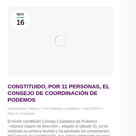
NOV
16
CONSTITUIDO, POR 11 PERSONAS, EL
CONSEJO DE COORDINACIÓN DE
PODEMOS
Comunicados
,
Noticias
Por
Podemos La Bañeza
16/11/2014
Deja un comentario
El recién constituido Consejo Ciudadano de Podemos
─máximo órgano de dirección─, elegido el sábado 15, ya ha
realizado su primera reunión y ha aprobado los componentes
del Consejo de Coordinación, que estará compuesto por once