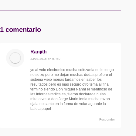
1 comentario
Ranjith
dice:
23/08/2015 en 07:40
yo al voto electronico mucha cofnzania no le tengo
no se xq pero me dejan muchas dudas prefiero el
sistema viejo monas tardamos en saber los
resultados pero es mas seguro otro tema al final
termino siendo Don miguel Nanni el mentiroso de
las internas radicales, fueron declarada nulas
miralo vos a don Jorge Marin tenia mucha razon
ojala no cambien la forma de votar aguante la
baleta papel
Responder