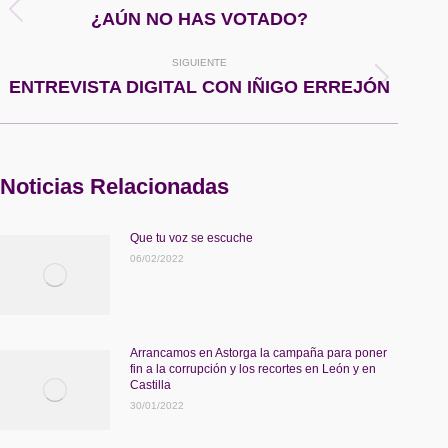
entre
Publicación
¿AÚN NO HAS VOTADO?
anterior:
publicaciones
SIGUIENTE
Publicación
ENTREVISTA DIGITAL CON IÑIGO ERREJÓN
siguiente:
Noticias Relacionadas
Que tu voz se escuche
06/02/2022
Arrancamos en Astorga la campaña para poner
fin a la corrupción y los recortes en León y en
Castilla
30/01/2022