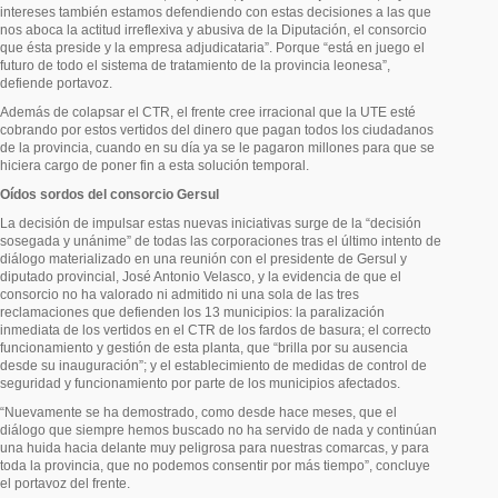
intereses también estamos defendiendo con estas decisiones a las que
nos aboca la actitud irreflexiva y abusiva de la Diputación, el consorcio
que ésta preside y la empresa adjudicataria”. Porque “está en juego el
futuro de todo el sistema de tratamiento de la provincia leonesa”,
defiende portavoz.
Además de colapsar el CTR, el frente cree irracional que la UTE esté
cobrando por estos vertidos del dinero que pagan todos los ciudadanos
de la provincia, cuando en su día ya se le pagaron millones para que se
hiciera cargo de poner fin a esta solución temporal.
Oídos sordos del consorcio Gersul
La decisión de impulsar estas nuevas iniciativas surge de la “decisión
sosegada y unánime” de todas las corporaciones tras el último intento de
diálogo materializado en una reunión con el presidente de Gersul y
diputado provincial, José Antonio Velasco, y la evidencia de que el
consorcio no ha valorado ni admitido ni una sola de las tres
reclamaciones que defienden los 13 municipios: la paralización
inmediata de los vertidos en el CTR de los fardos de basura; el correcto
funcionamiento y gestión de esta planta, que “brilla por su ausencia
desde su inauguración”; y el establecimiento de medidas de control de
seguridad y funcionamiento por parte de los municipios afectados.
“Nuevamente se ha demostrado, como desde hace meses, que el
diálogo que siempre hemos buscado no ha servido de nada y continúan
una huida hacia delante muy peligrosa para nuestras comarcas, y para
toda la provincia, que no podemos consentir por más tiempo”, concluye
el portavoz del frente.