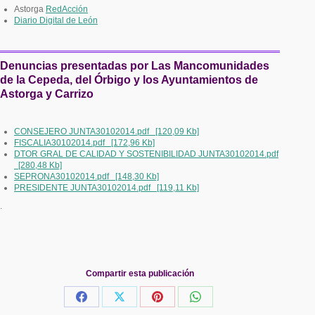
Astorga
RedAcción
Diario Digital de León
Denuncias presentadas por Las Mancomunidades
de la Cepeda, del Órbigo y los Ayuntamientos de
Astorga y Carrizo
CONSEJERO JUNTA30102014.pdf [120,09 Kb]
FISCALIA30102014.pdf [172,96 Kb]
DTOR GRAL DE CALIDAD Y SOSTENIBILIDAD JUNTA30102014.pdf
[280,48 Kb]
SEPRONA30102014.pdf [148,30 Kb]
PRESIDENTE JUNTA30102014.pdf [119,11 Kb]
.
Compartir esta publicación
Share
Share
Share
Share