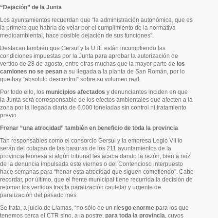
“Dejación” de la Junta
Los ayuntamientos recuerdan que “la administración autonómica, que es
la primera que habría de velar por el cumplimiento de la normativa
medioambiental, hace posible dejación de sus funciones”.
Destacan también que Gersul y la UTE están incumpliendo las
condiciones impuestas por la Junta para aprobar la autorización de
vertido de 28 de agosto, entre otras muchas que la mayor parte de
los
camiones no se pesan
a su llegada a la planta de San Román, por lo
que hay “absoluto descontrol” sobre su volumen real.
Por todo ello, los
municipios afectados
y denunciantes inciden en que
la Junta será corresponsable de los efectos ambientales que afecten a la
zona por la llegada diaria de 6.000 toneladas sin control ni tratamiento
previo.
Frenar “una atrocidad” también en beneficio de toda la provincia
Tan responsables como el consorcio Gersul y la empresa Legio VII lo
serán del colapso de las basuras de los 211 ayuntamientos de la
provincia leonesa si algún tribunal les acaba dando la razón, bien a raíz
de la denuncia impulsada este viernes o del Contencioso interpuesto
hace semanas para “frenar esta atrocidad que siguen cometiendo”. Cabe
recordar, por último, que el frente municipal tiene recurrida la decisión de
retomar los vertidos tras la paralización cautelar y urgente de
paralización del pasado mes.
Se trata, a juicio de Llamas, “no sólo de un
riesgo enorme
para los que
tenemos cerca el CTR sino, a la postre,
para toda la provincia
, cuyos