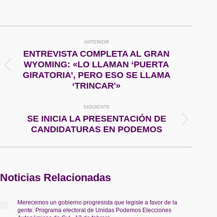
on
on
on
on
Facebook
X
Pinterest
WhatsApp
Navegación
ANTERIOR
entre
ENTREVISTA COMPLETA AL GRAN
WYOMING: «LO LLAMAN ‘PUERTA
Publicación
publicaciones
GIRATORIA’, PERO ESO SE LLAMA
anterior:
‘TRINCAR'»
SIGUIENTE
SE INICIA LA PRESENTACIÓN DE
Publicación
CANDIDATURAS EN PODEMOS
siguiente:
Noticias Relacionadas
Merecemos un gobierno progresista que legisle a favor de la
gente: Programa electoral de Unidas Podemos Elecciones