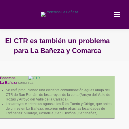
El CTR es también un problema
para La Bañeza y Comarca
Estás aquí:
Podemos
La Bañeza
comunica:
Se está produciendo una evidente contaminación aguas abajo del
CTR de San Román, de los arroyos de la zona (Arroyo del Valle de
Rozas y Arroyo del Valle de la Calzada).
Los arroyos vierten sus aguas a los Ríos Tuerto y Órbigo, que antes
de unirse en La Bañeza, recorren entre otras las localidades de
Estébanez, Villarejo, Posadilla, San Cristóbal, Santibañez, …