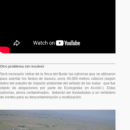
Otro problema sin resolver
Será necesario retirar de la finca del Busto las zahorras que se utilizaron
para asentar los fardos de basura, unos 40.000 metros cúbicos (según
datos del estudio de impacto ambiental del sellado de las balas -que fue
objeto de alegaciones por parte de Ecologistas en Acción-). Estas
zahorras, ahora contaminadas, deberán ser trasladadas a un vertedero
de inertes para su descontaminación y reutilización.