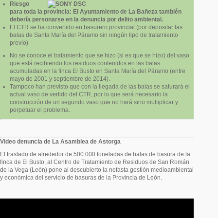
Riesgo
para toda la provincia: El Ayuntamiento de La Bañeza también
debería personarse en la denuncia por delito ambiental.
El CTR se ha convertido en basurero provincial (por depositar las
balas de Santa María del Páramo sin ningún tipo de tratamiento
previo)
No se conoce el tratamiento que se hizo (si es que se hizo) del vaso
que está recibiendo los residuos contenidos en las balas
acumuladas en la finca El Busto en Santa María del Páramo (entre
mayo de 2001 y septiembre de 2014).
Tampoco han previsto que con la llegada de las balas se saturará el
actual vaso de vertido del CTR, por lo que será necesario la
construcción de un segundo vaso que no hará sino multiplicar y
perpetuar el problema.
Video denuncia de La Asamblea de Astorga
El traslado de alrededor de 500.000 toneladas de balas de basura de la
finca de El Busto, al Centro de Tratamiento de Residuos de San Román
de la Vega (León) pone al descubierto la nefasta gestión medioambiental
y económica del servicio de basuras de la Provincia de León.