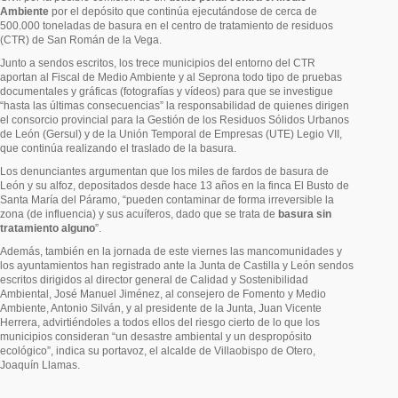
Ambiente
por el depósito que continúa ejecutándose de cerca de
500.000 toneladas de basura en el centro de tratamiento de residuos
(CTR) de San Román de la Vega.
Junto a sendos escritos, los trece municipios del entorno del CTR
aportan al Fiscal de Medio Ambiente y al Seprona todo tipo de pruebas
documentales y gráficas (fotografías y vídeos) para que se investigue
“hasta las últimas consecuencias” la responsabilidad de quienes dirigen
el consorcio provincial para la Gestión de los Residuos Sólidos Urbanos
de León (Gersul) y de la Unión Temporal de Empresas (UTE) Legio VII,
que continúa realizando el traslado de la basura.
Los denunciantes argumentan que los miles de fardos de basura de
León y su alfoz, depositados desde hace 13 años en la finca El Busto de
Santa María del Páramo, “pueden contaminar de forma irreversible la
zona (de influencia) y sus acuíferos, dado que se trata de
basura sin
tratamiento alguno
”.
Además, también en la jornada de este viernes las mancomunidades y
los ayuntamientos han registrado ante la Junta de Castilla y León sendos
escritos dirigidos al director general de Calidad y Sostenibilidad
Ambiental, José Manuel Jiménez, al consejero de Fomento y Medio
Ambiente, Antonio Silván, y al presidente de la Junta, Juan Vicente
Herrera, advirtiéndoles a todos ellos del riesgo cierto de lo que los
municipios consideran “un desastre ambiental y un despropósito
ecológico”, indica su portavoz, el alcalde de Villaobispo de Otero,
Joaquín Llamas.