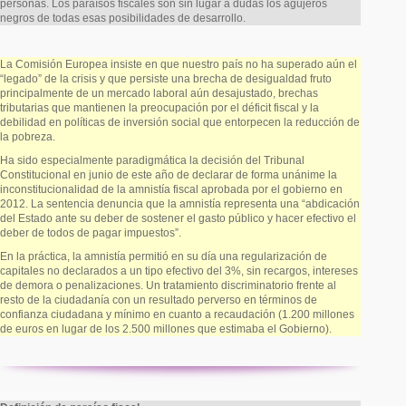
personas. Los paraísos fiscales son sin lugar a dudas los agujeros
negros de todas esas posibilidades de desarrollo.
La Comisión Europea insiste en que nuestro país no ha superado aún el
“legado” de la crisis y que persiste una brecha de desigualdad fruto
principalmente de un mercado laboral aún desajustado, brechas
tributarias que mantienen la preocupación por el déficit fiscal y la
debilidad en políticas de inversión social que entorpecen la reducción de
la pobreza.
Ha sido especialmente paradigmática la decisión del Tribunal
Constitucional en junio de este año de declarar de forma unánime la
inconstitucionalidad de la amnistía fiscal aprobada por el gobierno en
2012. La sentencia denuncia que la amnistía representa una “abdicación
del Estado ante su deber de sostener el gasto público y hacer efectivo el
deber de todos de pagar impuestos”.
En la práctica, la amnistía permitió en su día una regularización de
capitales no declarados a un tipo efectivo del 3%, sin recargos, intereses
de demora o penalizaciones. Un tratamiento discriminatorio frente al
resto de la ciudadanía con un resultado perverso en términos de
confianza ciudadana y mínimo en cuanto a recaudación (1.200 millones
de euros en lugar de los 2.500 millones que estimaba el Gobierno).