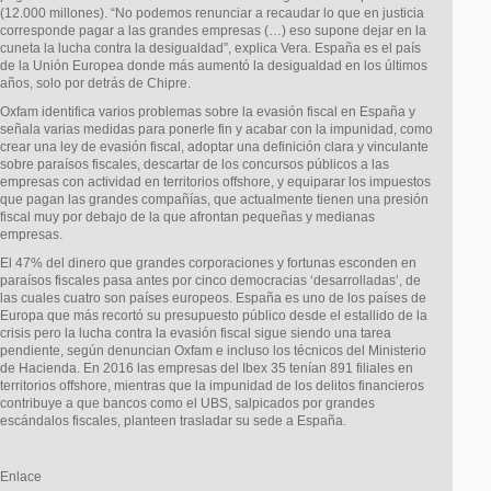
(12.000 millones). “No podemos renunciar a recaudar lo que en justicia
corresponde pagar a las grandes empresas (…) eso supone dejar en la
cuneta la lucha contra la desigualdad”, explica Vera. España es el país
de la Unión Europea donde más aumentó la desigualdad en los últimos
años, solo por detrás de Chipre.
Oxfam identifica varios problemas sobre la evasión fiscal en España y
señala varias medidas para ponerle fin y acabar con la impunidad, como
crear una ley de evasión fiscal, adoptar una definición clara y vinculante
sobre paraísos fiscales, descartar de los concursos públicos a las
empresas con actividad en territorios offshore, y equiparar los impuestos
que pagan las grandes compañías, que actualmente tienen una presión
fiscal muy por debajo de la que afrontan pequeñas y medianas
empresas.
El 47% del dinero que grandes corporaciones y fortunas esconden en
paraísos fiscales pasa antes por cinco democracias ‘desarrolladas’, de
las cuales cuatro son países europeos. España es uno de los países de
Europa que más recortó su presupuesto público desde el estallido de la
crisis pero la lucha contra la evasión fiscal sigue siendo una tarea
pendiente, según denuncian Oxfam e incluso los técnicos del Ministerio
de Hacienda. En 2016 las empresas del Ibex 35 tenían 891 filiales en
territorios offshore, mientras que la impunidad de los delitos financieros
contribuye a que bancos como el UBS, salpicados por grandes
escándalos fiscales, planteen trasladar su sede a España.
Enlace