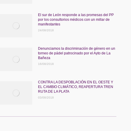
El sur de León responde a las promesas del PP
por los consultorios médicos con un millar de
manifestantes
24/08/2018
Denunciamos la discriminación de género en un
torneo de pádel patrocinado por el Ayto de La
Bañeza
16/08/2018
CONTRA LA DESPOBLACIÓN EN EL OESTE Y
EL CAMBIO CLIMÁTICO, REAPERTURA TREN
RUTA DE LA PLATA
03/08/2018