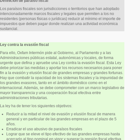
Definición de paraíso fiscal
Los paraísos fiscales son jurisdicciones o territorios que han adoptado
intencionadamente marcos fiscales y legales que permiten a los no
residentes (personas físicas o jurídicas) reducir al mínimo el importe de
impuestos que deben pagar donde realizan una actividad económica
sustancial.
Ley contra la evasión fiscal
Para ello, Oxfam Intermón pide al Gobierno, al Parlamento y a las
Administraciones públicas estatal, autonómicas y locales, de forma
urgente que defina y apruebe una Ley contra la evasión fiscal. Esta Ley
debe priorizar las medidas y aportar los recursos necesarios para poner
fin a la evasión y elusión fiscal de grandes empresas y grandes fortunas.
Hay que combatir la opacidad de los sistemas fiscales y la impunidad de
los grandes evasores, tanto en el ámbito doméstico como en el
internacional. Además, se debe comprometer con un marco legislativo de
mayor transparencia y una cooperación fiscal efectiva entre
administraciones tributarias.
La ley ha de tener los siguientes objetivos:
Reducir a la mitad el nivel de evasión y elusión fiscal de manera
general y en particular de las grandes empresas en el plazo de 5
años.
Erradicar el uso abusivo de paraísos fiscales
Lograr que se eleve el tipo efectivo de las grandes empresas hasta
acercarlo al tipo nominal en vigor y superar la presión fiscal efectiva