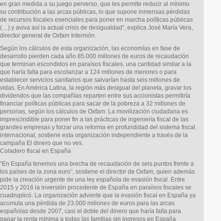
en gran medida a su juego perverso, que les permite reducir al mínimo
su contribución a las arcas públicas, lo que supone inmensas pérdidas
de recursos fiscales esenciales para poner en marcha políticas públicas
(…) y aviva así la actual crisis de desigualdad”, explica José María Vera,
director general de Oxfam Intermón.
Según los cálculos de esta organización, las economías en fase de
desarrollo pierden cada año 85.000 millones de euros de recaudación
que terminan escondidos en paraísos fiscales, una cantidad similar a la
que haría falta para escolarizar a 124 millones de menores o para
establecer servicios sanitarios que salvarían hasta seis millones de
vidas. En América Latina, la región más desigual del planeta, gravar los
dividendos que las compañías reparten entre sus accionistas permitiría
financiar políticas públicas para sacar de la pobreza a 32 millones de
personas, según los cálculos de Oxfam. La movilización ciudadana es
imprescindible para poner fin a las prácticas de ingeniería fiscal de las
grandes empresas y forzar una reforma en profundidad del sistema fiscal
internacional, sostiene esta organización independiente a través de la
campaña El dinero que no ves.
Coladero fiscal en España
“En España tenemos una brecha de recaudación de seis puntos frente a
los países de la zona euro”, sostiene el director de Oxfam, quien además
pide la creación urgente de una ley española de evasión fiscal. Entre
2015 y 2016 la inversión procedente de España en paraísos fiscales se
cuadruplicó. La organización advierte que la evasión fiscal en España ya
acumula una pérdida de 23.000 millones de euros para las arcas
españolas desde 2007, casi el doble del dinero que haría falta para
pagar la renta mínima a todas las familias sin ingresos en España