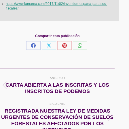
https://www.lamarea.com/2017/11/02/inversion-espana-paraisos-
fiscales/
Compartir esta publicación
Share
Share
Share
Share
on
on
on
on
Facebook
X
Pinterest
WhatsApp
Navegación
ANTERIOR
entre
CARTA ABIERTA A LAS INSCRITAS Y LOS
Publicación
INSCRITOS DE PODEMOS
anterior:
publicaciones
SIGUIENTE
REGISTRADA NUESTRA LEY DE MEDIDAS
URGENTES DE CONSERVACIÓN DE SUELOS
Publicación
FORESTALES AFECTADOS POR LOS
siguiente: