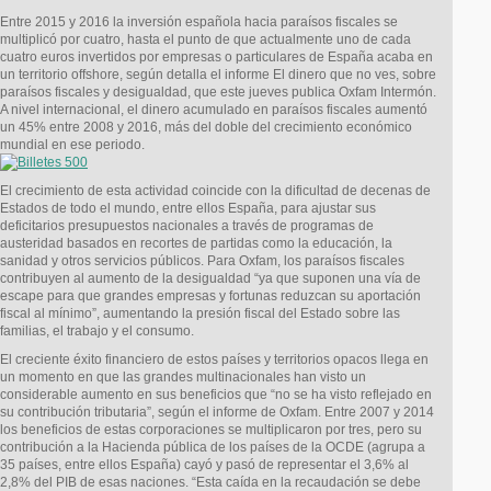
Entre 2015 y 2016 la inversión española hacia paraísos fiscales se
multiplicó por cuatro, hasta el punto de que actualmente uno de cada
cuatro euros invertidos por empresas o particulares de España acaba en
un territorio offshore, según detalla el informe El dinero que no ves, sobre
paraísos fiscales y desigualdad, que este jueves publica Oxfam Intermón.
A nivel internacional, el dinero acumulado en paraísos fiscales aumentó
un 45% entre 2008 y 2016, más del doble del crecimiento económico
mundial en ese periodo.
El crecimiento de esta actividad coincide con la dificultad de decenas de
Estados de todo el mundo, entre ellos España, para ajustar sus
deficitarios presupuestos nacionales a través de programas de
austeridad basados en recortes de partidas como la educación, la
sanidad y otros servicios públicos. Para Oxfam, los paraísos fiscales
contribuyen al aumento de la desigualdad “ya que suponen una vía de
escape para que grandes empresas y fortunas reduzcan su aportación
fiscal al mínimo”, aumentando la presión fiscal del Estado sobre las
familias, el trabajo y el consumo.
El creciente éxito financiero de estos países y territorios opacos llega en
un momento en que las grandes multinacionales han visto un
considerable aumento en sus beneficios que “no se ha visto reflejado en
su contribución tributaria”, según el informe de Oxfam. Entre 2007 y 2014
los beneficios de estas corporaciones se multiplicaron por tres, pero su
contribución a la Hacienda pública de los países de la OCDE (agrupa a
35 países, entre ellos España) cayó y pasó de representar el 3,6% al
2,8% del PIB de esas naciones. “Esta caída en la recaudación se debe