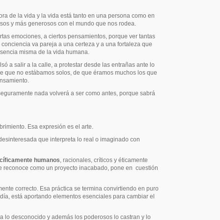
ora de la vida y la vida está tanto en una persona como en
rosos y más generosos con el mundo que nos rodea.
ertas emociones, a ciertos pensamientos, porque ver tantas
 conciencia va pareja a una certeza y a una fortaleza que
 esencia misma de la vida humana.
 a salir a la calle, a protestar desde las entrañas ante lo
a de que no estábamos solos, de que éramos muchos los que
ensamiento.
 seguramente nada volverá a ser como antes, porque sabrá
imiento. Esa expresión es el arte.
desinteresada que interpreta lo real o imaginado con
pecíficamente humanos
, racionales, críticos y éticamente
, se reconoce como un proyecto inacabado, pone en
cuestión
ente correcto. Esa práctica se termina convirtiendo en puro
día,
está aportando elementos esenciales para cambiar el
 y a lo desconocido y además los poderosos lo castran y lo