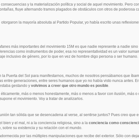
consecuencias y la materialización política y social de aquel movimiento. Pero co
ontañas, fluye alternando tramos plagados de obstáculos con otros de poderosa ca
torgaron la mayoría absoluta al Partido Popular, yo había escrito unas reflexiones
afanes más importantes del movimiento 15M es que nadie represente a nadie sino a
iferencias como instrumentos de poder, esa no representatividad es un valor sumam
guaje inclusivo de género, por lo que en vez de hombre digo persona o ser humano.
la Puerta del Sol para manifestarnos, muchos de nosotros pensábamos que íbamos
eras entre generaciones, entre seres humanos que yo no había visto nunca antes. 
 estaba gestando y
volvimos a creer que otro mundo es posible
.
 éticamente, más o menos honestamente, más o menos a favor con ilusión, más o 
supone el movimiento. Voy a tratar de analizarlos.
nión tan sólida que se desencadena al verse, al sentirse juntos? Pues creo que es
l bien y el mal, ni a la conciencia religiosa, sino a la
conciencia como conscienc
 sobre su existencia y su relación con el mundo.
adormecida por las múltiples manipulaciones que recibe del exterior. Sólo con deja