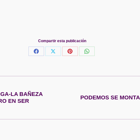
Compartir esta publicación
Share
Share
Share
Share
on
on
on
on
Facebook
X
Pinterest
WhatsApp
GA-LA BAÑEZA
PODEMOS SE MONTA
Publicación
RO EN SER
siguiente: