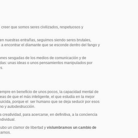
creer que somos seres civilizados, respetuosos y
en nuestras entrañas, seguimos siendo seres brutales,
 a encontrar el diamante que se esconde dentro del fango y
ciones sesgadas de los medios de comunicación y de
adas: unas ideas o unos pensamientos manipulados por
s.
siempre en beneficio de unos pocos, la capacidad mental de
as de que el más inteligente, el que estudia en la mejor
uicida, porque el
ser humano que se deja seducir por esos
mo y autodestrucción.
creatividad, para acercarse, en definitiva, a la conciencia
ndividual.
hubo un clamor de libertad y
vislumbramos un cambio de
larnos.