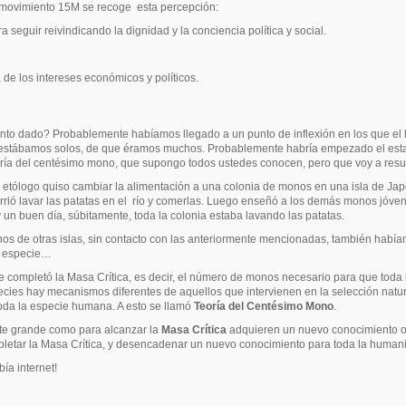
l movimiento 15M se recoge
esta percepción:
seguir reivindicando la dignidad y la conciencia política y social.
de los intereses económicos y políticos.
ento dado?
Probablemente habíamos llegado a un punto de inflexión en los que el h
 estábamos solos, de que éramos muchos. Probablemente habría empezado el estall
eoría del centésimo mono, que supongo todos ustedes conocen, pero que voy a resu
 etólogo quiso cambiar la alimentación a una colonia de monos en una isla de Japón 
ió lavar las patatas en el
río y comerlas.
Luego enseñó a los demás monos jóvenes 
n buen día, súbitamente, toda la colonia estaba lavando las patatas.
nos de otras islas, sin contacto con las anteriormente mencionadas, también había
la especie…
ompletó la Masa Crítica, es decir, el número de monos necesario para que toda l
ecies hay mecanismos diferentes de aquellos que intervienen en la selección natu
oda la especie humana. A esto se llamó
Teoría del Centésimo Mono
.
nte grande como para alcanzar la
Masa Crítica
adquieren un nuevo conocimiento o f
letar la Masa Crítica, y desencadenar un nuevo conocimiento para toda la human
ía internet!