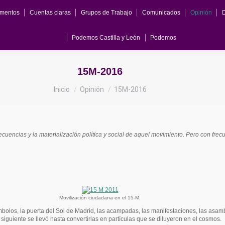
mentos
Cuentas claras
Grupos de Trabajo
Comunicados
Opinión
Podemos Castilla y León
Podemos
15M-2016
Estás aquí:
Inicio
Opinión
15M-2016
cuencias y la materialización política y social de aquel movimiento. Pero con fre
Movilización ciudadana en el 15-M.
los, la puerta del Sol de Madrid, las acampadas, las manifestaciones, las asamble
o siguiente se llevó hasta convertirlas en partículas que se diluyeron en el cosmos.