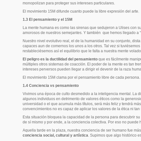
monopolizan para proteger sus intereses particulares.
El movimiento 15M difunde cuanto puede la libre expresión del arte.
1.3 El pensamiento y el 15M
La mente humana es como las sirenas que sedujeron a Ulises con sus
amorosos de nuestros semejantes. Y también
que hemos llegado a “c
Nuestro nivel evolutivo real, el de la humanidad en su conjunto,
dista
capaces aun de comernos los unos a los otros. Tal vez si tuviésemos
restableciésemos así el equilibrio que le falta a nuestra mente vola
El peligro es la ductilidad del pensamiento
que es fácilmente manipu
múltiples otros sistemas de coacción. El poder de la mente es tan tre
intereses perversos pueden llegar a dirigir el devenir de la raza h
El movimiento 15M clama por el pensamiento libre de cada persona.
1.4 Conciencia vs pensamiento
Vivimos una época de culto desmedido a la inteligencia mental. La d
algunos individuos en detrimento de valores éticos como la generosi
universidad o el que acumula más títulos, será más feliz y tendrá má
convencimientos no es capaz de aplicar los valores de la ética ni ta
Esta situación bloquea la capacidad de la persona para descubrir su a
de sí mismo y por ende, a la conciencia colectiva. Por eso no puede
Aquella tarde en la plaza, nuestra conciencia de ser humano fue más 
conciencia social, cultural y artística
. Supimos que algo histórico 