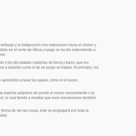
artazgo y la indignación nos impulsaron hacia el clamor y
ido en el norte de África y luego se ha ido extendiendo a
mir.
y les dio patatas cubiertas de tierra y barro, que los
a lavarlas como si de un juego se tratara. Al principio, los
n aprendido a lavar las papas, como si el nuevo
a especie adquiera de pronto el nuevo conocimiento o la
ral, lo cual tiende a mostrar que esos mecanismos también
orma de ver las cosas, esto se propagará por toda la
idad.