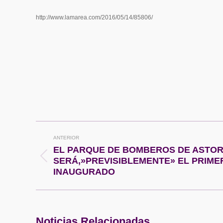
http://www.lamarea.com/2016/05/14/85806/
Navegación
ANTERIOR
entre
EL PARQUE DE BOMBEROS DE ASTOR
Publicación
SERÁ,»PREVISIBLEMENTE» EL PRIME
publicaciones
anterior:
INAUGURADO
Noticias Relacionadas