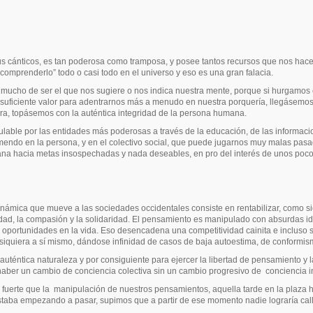
 cánticos, es tan poderosa como tramposa, y posee tantos recursos que nos hace 
omprenderlo” todo o casi todo en el universo y eso es una gran falacia.
 mucho de ser el que nos sugiere o nos indica nuestra mente, porque si hurgamos 
 suficiente valor para adentrarnos más a menudo en nuestra porquería, llegásemos
dora, topásemos con la auténtica integridad de la persona humana.
lable por las entidades más poderosas a través de la educación, de las informa
mendo en la persona, y en el colectivo
social, que puede jugarnos muy malas pas
umana hacia metas insospechadas y nada deseables, en pro del interés de unos poco
inámica que mueve a las sociedades occidentales consiste en rentabilizar, como 
dad, la compasión y la solidaridad. El pensamiento es manipulado con absurdas ide
s oportunidades en la vida. Eso desencadena una competitividad cainita e incluso s
n siquiera a sí mismo, dándose infinidad de casos de baja autoestima, de conformis
uténtica naturaleza y por consiguiente para ejercer la libertad de pensamiento y la 
 haber un cambio de conciencia colectiva sin un cambio progresivo de
conciencia i
fuerte que la
manipulación de nuestros pensamientos, aquella tarde en la plaza 
estaba empezando a pasar, supimos que a partir de ese momento nadie lograría cal