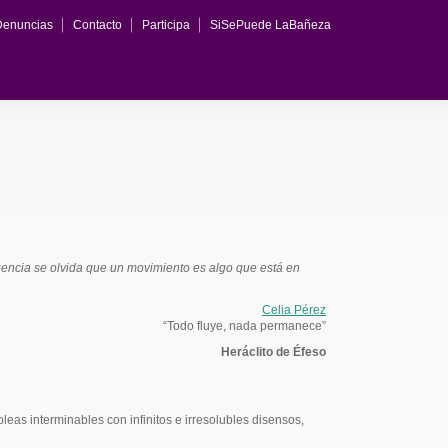
Denuncias
Contacto
Participa
SiSePuede LaBañeza
cuencia se olvida que un movimiento es algo que está en
Celia Pérez
“Todo fluye, nada permanece”
Heráclito de Éfeso
as interminables con infinitos e irresolubles disensos,