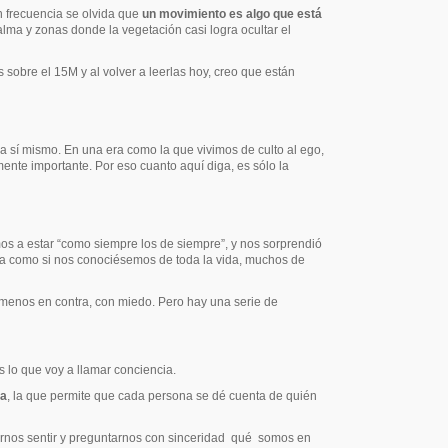
n frecuencia se olvida que
un movimiento es algo que está
lma y zonas donde la vegetación casi logra ocultar el
 sobre el 15M y al volver a leerlas hoy, creo que están
 sí mismo. En una era como la que vivimos de culto al ego,
ente importante. Por eso cuanto aquí diga, es sólo la
 a estar “como siempre los de siempre”, y nos sorprendió
Era como si nos conociésemos de toda la vida, muchos de
menos en contra, con miedo. Pero hay una serie de
 lo que voy a llamar conciencia.
ia
, la que permite que cada persona se dé cuenta de quién
rnos sentir y preguntarnos con sinceridad
qué
somos en