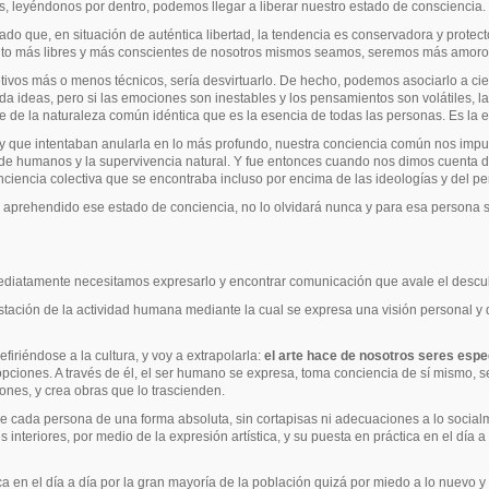
s, leyéndonos por dentro,
podemos llegar a liberar nuestro estado de consciencia.
o que, en situación de auténtica libertad, la tendencia es conservadora y protect
cuanto más libres y más conscientes de nosotros mismos seamos, seremos más amo
djetivos más o menos técnicos, sería desvirtuarlo. De hecho, podemos asociarlo a ci
da ideas, pero si las emociones son inestables y los pensamientos son volátiles, la
de de la naturaleza común idéntica que es la esencia de todas las personas. Es la
y que intentaban anularla en lo más profundo, nuestra conciencia común nos impulsó
ad de humanos y la supervivencia natural. Y fue entonces cuando nos dimos cuent
iencia colectiva que se encontraba incluso por encima de las ideologías y del p
a aprehendido ese estado de conciencia, no lo olvidará nunca y para esa persona
ediatamente necesitamos expresarlo y encontrar comunicación que avale el descubr
stación de la actividad humana
mediante la cual se expresa una visión personal y 
efiriéndose a
la cultura, y voy a extrapolarla:
el arte hace de nosotros seres es
opciones. A través de él, el ser humano se expresa, toma conciencia de sí mismo
ones, y crea obras que lo trascienden.
de cada persona de una forma absoluta, sin cortapisas ni adecuaciones a lo socialm
interiores, por medio de la expresión artística, y su puesta en práctica en el día a 
ctica en el día a día por la gran mayoría de la población quizá por miedo a lo nuevo