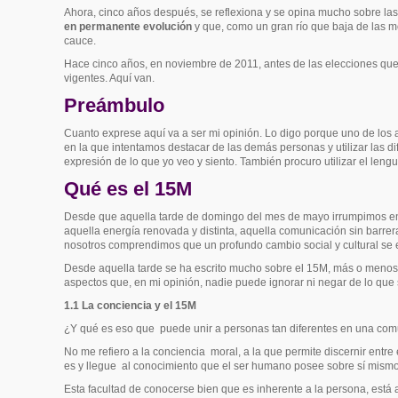
Ahora, cinco años después, se reflexiona y se opina mucho sobre las 
en permanente evolución
y que, como un gran río que baja de las m
cauce.
Hace cinco años, en noviembre de 2011, antes de las elecciones que o
vigentes. Aquí van.
Preámbulo
Cuanto exprese aquí va a ser mi opinión. Lo digo porque uno de los 
en la que intentamos destacar de las demás personas y utilizar las d
expresión de lo que yo veo y siento. También procuro utilizar el len
Qué es el 15M
Desde que aquella tarde de domingo del mes de mayo irrumpimos en 
aquella energía renovada y distinta, aquella comunicación sin barr
nosotros comprendimos que un profundo cambio social y cultural se
Desde aquella tarde se ha escrito mucho sobre el 15M, más o menos
aspectos que, en mi opinión, nadie puede ignorar ni negar de lo que 
1.1 La conciencia y el 15M
¿Y qué es eso que
puede unir a personas tan diferentes en una comu
No me refiero a la conciencia
moral, a la que permite discernir entre e
es y llegue
al conocimiento que el ser humano posee sobre sí mismo,
Esta facultad de conocerse bien que es inherente a la persona, está 