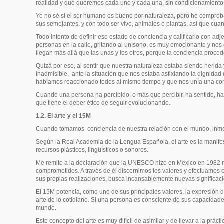
realidad y qué queremos cada uno y cada una, sin condicionamiento
Yo no sé si el ser humano es bueno por naturaleza, pero he comprobad
sus semejantes, y con todo ser vivo, animales o plantas, así que 
Todo intento de definir ese estado de conciencia y calificarlo con a
personas en la calle, gritando al unísono, es muy emocionante y nos 
llegan más allá que las unas y los otros, porque la conciencia proce
Quizá por eso, al sentir que nuestra naturaleza estaba siendo herida 
inadmisible,
ante la situación que nos estaba asfixiando la dignid
habíamos reaccionado todos al mismo tiempo y que nos unía una conc
Cuando una persona ha percibido, o más que percibir, ha sentido, h
que tiene el deber ético de seguir evolucionando
.
1.2. El arte y el 15M
Cuando tomamos
conciencia de nuestra relación con el mundo, inm
Según la Real Academia de la Lengua Española, el arte es la manife
recursos plásticos, lingüísticos o sonoros.
Me remito a la declaración que la UNESCO hizo en Mexico en 1982 r
comprometidos. A través de él discernimos los valores y efectuamos 
sus propias realizaciones, busca incansablemente nuevas significaci
El 15M potencia, como uno de sus principales valores,
la expresión 
arte de lo cotidiano. Si una persona es consciente
de sus capacidades 
mundo.
Este concepto del arte es muy difícil de asimilar y de llevar a la prá