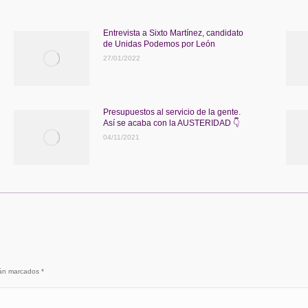
Entrevista a Sixto Martínez, candidato
de Unidas Podemos por León
27/01/2022
Presupuestos al servicio de la gente.
Así se acaba con la AUSTERIDAD 👇
04/11/2021
stán marcados
*