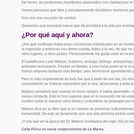
De hecho, en posteriores manifiestos elaborados con claridad por e
Somos personas que libre y voluntariamente decidimos reunirnos para 
Nos une una vocación de cambio.
Queremos una sociedad nueva que dé prioridad a la vida por encima 
¿Por qué aquí y ahora?
¿Por qué confluyen todas esas conciencias individuales en un mom
la expresión y entonces nos dimos cuenta, todos a la vez, de que no
otros lugares, a otros países. Personalmente me gusta creer en la t
El sudafricano Lyall Watson,
botánico, zoólogo, biólogo, antropólogo,
animales rechazaron. Pasado un tiempo, a una mona joven se le ocurr
monos mayores tardaron más tiempo, pero terminaron aprendiendo y u
Pero lo más sorprendente de todo fue que a partir de ese día, los mo
conocimiento se hubiese expandido por el aire, alcanzando a toda 
Watson consideró que cuando el mono número X había aprendido, se c
nueva conducta. Esto le hizo suponer que en la evolución de las esp
inciden sobre la manera como ideas y costumbres se propagan por t
Watson dice en su libro que si un número de personas suficienteme
humanidad.
De esto se desprende que una sola persona podría comp
¡Y eso que en la época del Dr. Watson (mediados del siglo XX) no hab
Celia Pérez es socia cooperativista de
La Marea
.