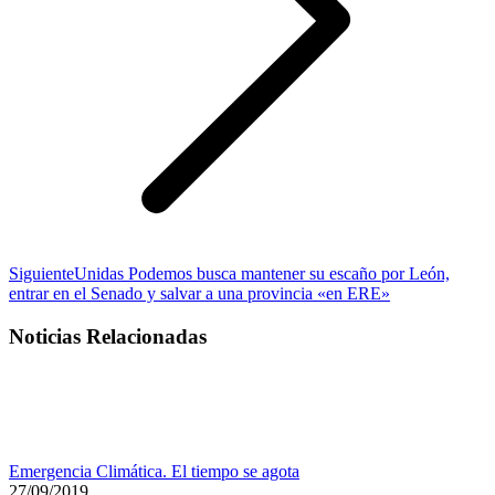
Publicación
Siguiente
Unidas Podemos busca mantener su escaño por León,
siguiente:
entrar en el Senado y salvar a una provincia «en ERE»
Noticias Relacionadas
Emergencia Climática. El tiempo se agota
27/09/2019