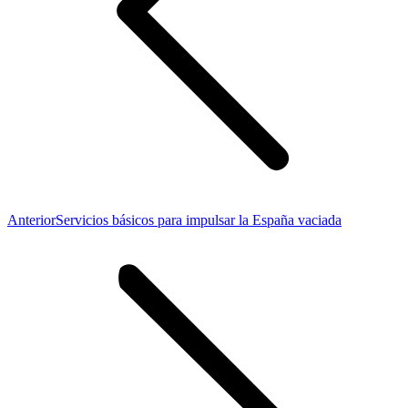
Publicación
Anterior
Servicios básicos para impulsar la España vaciada
anterior: