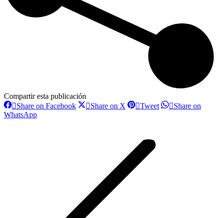
Compartir esta publicación
Share
Share
Share
Share on Facebook
Share on X
Tweet
Share on
on
on
on
Share
WhatsApp
Facebook
X
Pinterest
Navegación
on
WhatsApp
entre
publicaciones