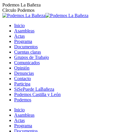
Saltar
Podemos La Bañeza
al
Círculo Podemos
contenido
Inicio
Asambleas
Actas
Programa
Documentos
Cuentas claras
Grupos de Trabajo
Comunicados
Opinión
Denuncias
Contacto
Participa
SiSePuede LaBañeza
Podemos Castilla y León
Podemos
Inicio
Asambleas
Actas
Programa
Documentos