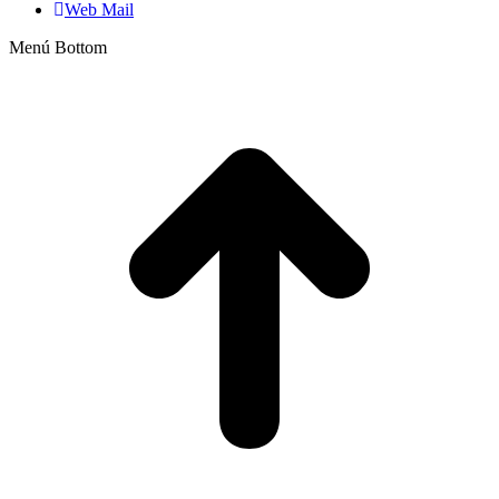
Web Mail
Menú Bottom
I
a
T