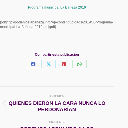
Programa municipal La Bañeza 2019
[pdf]http://podemoslabaneza.info/wp-content/uploads/2019/05/Programa-
municipal-La-Bañeza-2019.pdf[/pdf]
Compartir esta publicación
Share
Share
Share
Share
on
on
on
on
Facebook
X
Pinterest
WhatsApp
Navegación
ANTERIOR
entre
QUIENES DIERON LA CARA NUNCA LO
Publicación
PERDONARÍAN
anterior:
publicaciones
SIGUIENTE