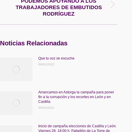
PODEMOS APOYANDO A LOS
Publicación
TRABAJADORES DE EMBUTIDOS
siguiente:
RODRÍGUEZ
Noticias Relacionadas
Que tu voz se escuche
06/02/2022
Arrancamos en Astorga la campaña para poner
fin a la corrupción y los recortes en León y en
Castilla
30/01/2022
Inicio de campaña elecciones de Castilla y León.
Viernes 28. 18:00 h. Pabellón de La Torre de