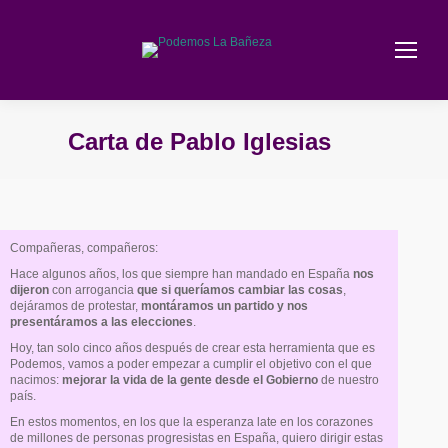
Carta de Pablo Iglesias
Estás aquí:
Compañeras, compañeros:
Hace algunos años, los que siempre han mandado en España
nos
dijeron
con arrogancia
que si queríamos cambiar las cosas
,
dejáramos de protestar,
montáramos un partido y nos
presentáramos a las elecciones
.
Hoy, tan solo cinco años después de crear esta herramienta que es
Podemos, vamos a poder empezar a cumplir el objetivo con el que
nacimos:
mejorar la vida de la gente desde el Gobierno
de nuestro
país.
En estos momentos, en los que la esperanza late en los corazones
de millones de personas progresistas en España, quiero dirigir estas