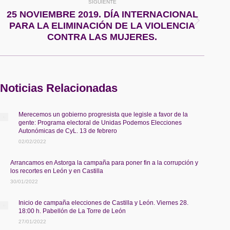
publicaciones
SIGUIENTE
25 NOVIEMBRE 2019. DÍA INTERNACIONAL
Publicación
PARA LA ELIMINACIÓN DE LA VIOLENCIA
siguiente:
CONTRA LAS MUJERES.
Noticias Relacionadas
Merecemos un gobierno progresista que legisle a favor de la
gente: Programa electoral de Unidas Podemos Elecciones
Autonómicas de CyL. 13 de febrero
02/02/2022
Arrancamos en Astorga la campaña para poner fin a la corrupción y
los recortes en León y en Castilla
30/01/2022
Inicio de campaña elecciones de Castilla y León. Viernes 28.
18:00 h. Pabellón de La Torre de León
27/01/2022