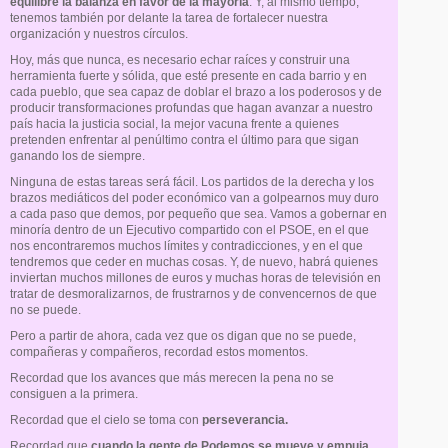
equilibre la balanza en favor de la mayoría
. Y, al mismo tiempo,
tenemos también por delante la tarea de fortalecer nuestra
organización y nuestros círculos.
Hoy, más que nunca, es necesario echar raíces y construir una
herramienta fuerte y sólida, que esté presente en cada barrio y en
cada pueblo, que sea capaz de doblar el brazo a los poderosos y de
producir transformaciones profundas que hagan avanzar a nuestro
país hacia la justicia social, la mejor vacuna frente a quienes
pretenden enfrentar al penúltimo contra el último para que sigan
ganando los de siempre.
Ninguna de estas tareas será fácil. Los partidos de la derecha y los
brazos mediáticos del poder económico van a golpearnos muy duro
a cada paso que demos, por pequeño que sea. Vamos a gobernar en
minoría dentro de un Ejecutivo compartido con el PSOE, en el que
nos encontraremos muchos límites y contradicciones, y en el que
tendremos que ceder en muchas cosas. Y, de nuevo, habrá quienes
inviertan muchos millones de euros y muchas horas de televisión en
tratar de desmoralizarnos, de frustrarnos y de convencernos de que
no se puede.
Pero a partir de ahora, cada vez que os digan que no se puede,
compañeras y compañeros, recordad estos momentos.
Recordad que los avances que más merecen la pena no se
consiguen a la primera.
Recordad que el cielo se toma con
perseverancia.
Recordad que
cuando la gente de Podemos se mueve y empuja,