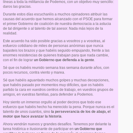
líneas a toda la militancia de Podemos, con un objetivo muy sencillo:
daros las gracias.
Durante estos días escucharéis a muchos opinadores atribuir las
causas del acuerdo que hemos alcanzado con el PSOE para formar
el primer Gobierno de coalición de nuestra democracia a la astucia
de tal dirigente o al talento de tal asesor. Nada más lejos de la
realidad.
Este acuerdo ha sido posible gracias a vosotros y a vosotras, al
esfuerzo cotidiano de miles de personas anónimas que nunca
bajasteis los brazos y que habéis seguido empujando, frente a las
enormes resistencias de quienes trabajan para que nada cambie,
con el fin de lograr
un Gobierno que defienda a la gente
.
Sé que os habéis reunido semana tras semana durante años, con
pocos recursos, contra viento y marea.
Sé que habéis aguantado muchos golpes y muchas decepciones,
que habéis pasado por momentos muy difíciles, que os habéis
partido la cara en vuestros centros de trabajo, en vuestros grupos de
amigos, en vuestras familias, para defender a Podemos.
Hoy siento un inmenso orgullo al poder deciros que todo ese
esfuerzo que habéis hecho ha merecido la pena. Porque nunca es el
talento de unos cuantos, sino
la perseverancia de los de abajo, el
motor que hace avanzar la historia
.
Ahora vendrán nuevos y grandes desafíos. Tenemos por delante la
tarea histórica e ilusionante de participar en
un Gobierno que