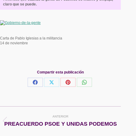
claro que se puede.
Carta de Pablo Iglesias a la militancia
14 de noviembre
Compartir esta publicación
Share
Share
Share
Share
on
on
on
on
Facebook
X
Pinterest
WhatsApp
Navegación
ANTERIOR
entre
Publicación
PREACUERDO PSOE Y UNIDAS PODEMOS
anterior: