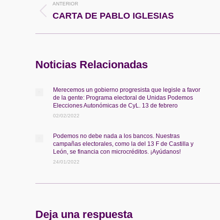
ANTERIOR
entre
Publicación
CARTA DE PABLO IGLESIAS
anterior:
publicaciones
Noticias Relacionadas
Merecemos un gobierno progresista que legisle a favor
de la gente: Programa electoral de Unidas Podemos
Elecciones Autonómicas de CyL. 13 de febrero
02/02/2022
Podemos no debe nada a los bancos. Nuestras
campañas electorales, como la del 13 F de Castilla y
León, se financia con microcréditos. ¡Ayúdanos!
24/01/2022
Deja una respuesta