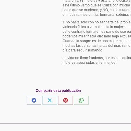
mataron a 71 mujeres y este año, dieciséi
este último verbo que se utiliza con mucha
como que se murieron, y NO, no se murier
en nuestra madre, hija, hermana, sobrina, 
Y no basta solo con no ser parte del prob
violencia física o verbal hacia la mujer, t
de lo contrario formaremos parte de ese pa
podemos mirar hacia otro lado bajo excus
Cuando la sangre es de una mujer maltrata
muchas las personas hartas del machismo
día para seguir sumando.
La vida no tiene fronteras, por eso a cont
mujeres asesinadas en el mundo.
Compartir esta publicación
Share
Share
Share
Share
on
on
on
on
Facebook
X
Pinterest
WhatsApp