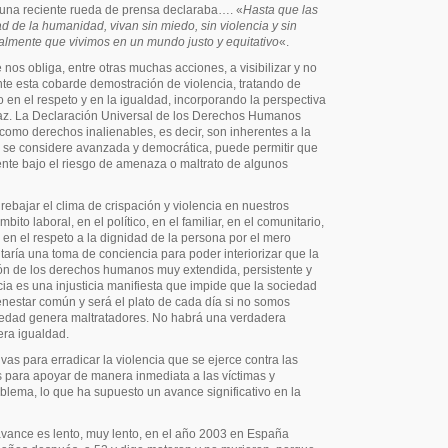
 una reciente rueda de prensa declaraba…. «
Hasta que las
tad de la humanidad
,
vivan sin miedo
,
s
i
n violencia y s
i
n
ealmente que vivimos en
u
n
m
undo justo y equitativo
«.
e nos obliga, entre otras muchas acciones, a visibilizar y no
e esta cobarde demostración de violencia, tratando de
en el respeto y en la igualdad, incorporando la perspectiva
paz. La Declaración Universal de los Derechos Humanos
d como derechos inalienables, es decir, son inherentes a la
se considere avanzada y democrática, puede permitir que
ente bajo el riesgo de amenaza o maltrato de algunos
rebajar el clima de crispación y violencia en nuestros
ito laboral, en el político, en el familiar, en el comunitario,
 en el respeto a la dignidad de la persona por el mero
itaría una toma de conciencia para poder interiorizar que la
ión de los derechos humanos muy extendida, persistente y
ia es una injusticia manifiesta que impide que la sociedad
enestar común y será el plato de cada día si no somos
iedad genera maltratadores. No habrá una verdadera
era igualdad.
ivas para erradicar la violencia que se ejerce contra las
 para apoyar de manera inmediata a las víctimas y
oblema, lo que ha supuesto un avance significativo en la
avance es lento, muy lento, en el año 2003 en España