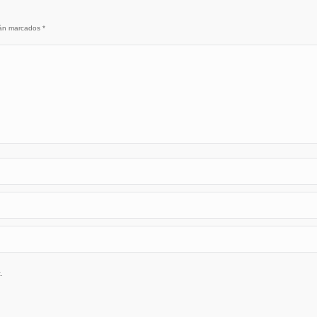
stán marcados
*
.