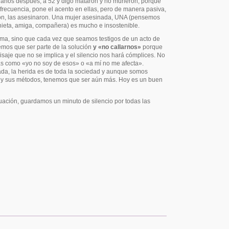
s años después, a 52 y digo mataron y no murieron, porque
 frecuencia, pone el acento en ellas, pero de manera pasiva,
on, las asesinaron. Una mujer asesinada, UNA (pensemos
nieta, amiga, compañera) es mucho e insostenible.
lema, sino que cada vez que seamos testigos de un acto de
enemos que ser parte de la solución
y
«no
callarnos»
porque
isaje que no se implica y el silencio nos hará cómplices. No
as como «yo no soy de esos» o «a mí no me afecta».
da, la herida es de toda la sociedad y aunque somos
 y sus métodos, tenemos que ser aún más. Hoy es un buen
inuación, guardamos un minuto de silencio por todas las