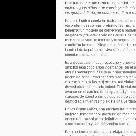
El actual Secretario General de la ONU en
mujeres y las niñas
,
que constituyen la mi
in
seguridad diaria
,
no podremos afirmar r
Pues sí, legítima meta de justicia social qu
esconder nuestro más profundo rechazo ant
fomentar un modelo de convivencia basado 
de género y favoreciendo una cultura de 
reconoce la vida, la libertad y la segurida
condición humana. Ninguna sociedad, que 
la mitad de la población viva sistemáticam
miembros de la otra mitad.
Esta declaración hace necesario y urgente 
ámbitos más cotidianos y cercanos (en el ámb
etc) y apostar por unas relaciones basadas
hecho de serlo. Practicar esta máxima facil
violencia contra las mujeres es una violac
devastadora del mundo actual. Esta violenc
avance en el camino de la igualdad y el bi
capaces de cuestionarnos qué tipo de soc
democracia mientras no exista una verdad
En los últimos años, son muchas las iniciat
mujeres, fomentando una serie de medidas
encontrar una solución definitiva a este pr
concienciación y sensibilización social.
Pero no tenemos derecho a relajarnos, el 