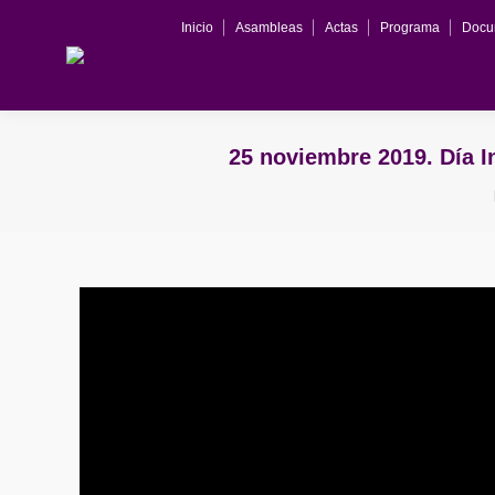
Inicio
Asambleas
Actas
Programa
Docu
Inicio
Asambleas
Actas
Programa
25 noviembre 2019. Día In