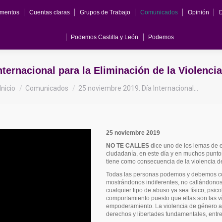
mentos
Cuentas claras
Grupos de Trabajo
Comunicados
Opinión
Documentos
Cuentas claras
Grupos de Trabajo
Comunicados
Opin
Podemos Castilla y León
Podemos
Podemos Castilla y León
Podemos
ternacional para la Eliminación de la Violencia
Estás aquí:
Inicio
Comunicados
25 noviembre 2019. Día Internacional…
25 noviembre 2019
NO T
E CALL
E
S
dice uno de los lemas de 
ciudadanía, en este día y en muchos punto
tiene como consecuencia de la violencia d
Todas las personas podemos y debemos cont
mostrándonos indiferentes, no callándonos
cualquier tipo de abuso ya sea físico, psic
comportamiento puesto que ellas son las v
empoderamiento. La violencia de género alt
derechos y libertades fundamentales, entre