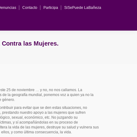
Denuncias
Contacto
Participa
SiSePuede LaBañeza
ión
Denuncias
Contacto
Participa
SiSePuede LaBañeza
 Contra las Mujeres.
este 25 de noviembre … y no, no nos callamos. La
s de la geografía mundial, ponemos voz a quien ya no la
e género.
ribuir para evitar que se den estas situaciones, no
, prestando nuestro apoyo a las mujeres que sufren
ológico, sexual, económico, etc. No juzgando su
íctimas, y sí acompañándolas en su proceso de
era la vida de las mujeres, destruye su salud y vulnera sus
 ellos, y como última consecuencia, la vida.