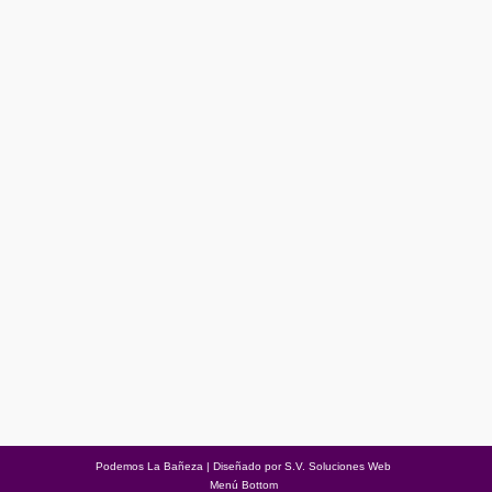
ASAMBLEA JUEVES 10 DE ENERO
Asambleas
Por
Podemos La Bañeza
08/01/2019
Deja un comentario
Asamblea extraordinaria para informar sobre las #Primarias
para las #EleccionesMunicipales2019 ¡ACUDE! ¡TU
IMPLICACIÓN ES FUNDAMENTAL PARA CAMBIAR LAS
POLÍTICAS MUNICIPALES! Contigo, seguro que sí
¡¡PODEMOS!!
Podemos La Bañeza | Diseñado por
S.V. Soluciones Web
Menú Bottom