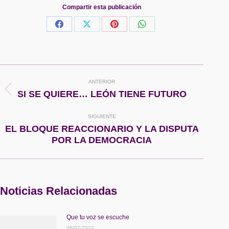
Compartir esta publicación
Share
Share
Share
Share
on
on
on
on
Facebook
X
Pinterest
WhatsApp
Navegación
ANTERIOR
entre
Publicación
SI SE QUIERE… LEÓN TIENE FUTURO
anterior:
publicaciones
SIGUIENTE
EL BLOQUE REACCIONARIO Y LA DISPUTA
Publicación
POR LA DEMOCRACIA
siguiente:
Noticias Relacionadas
Que tu voz se escuche
06/02/2022