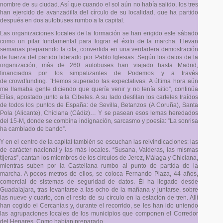
nombre de su ciudad. Así que cuando el sol aún no había salido, los tres
han ejercido de avanzadilla del círculo de su localidad, que ha partido
después en dos autobuses rumbo a la capital.
Las organizaciones locales de la formación se han erigido este sábado
como un pilar fundamental para lograr el éxito de la marcha. Llevan
semanas preparando la cita, convertida en una verdadera demostración
de fuerza del partido liderado por Pablo Iglesias. Según los datos de la
organización, más de 260 autobuses han viajado hasta Madrid,
financiados por los simpatizantes de Podemos y a través
de crowdfunding. “Hemos superado las expectativas. A última hora aún
me llamaba gente diciendo que quería venir y no tenía sitio”, continúa
Elías, apostado junto a la Cibeles. A su lado desfilan los carteles traídos
de todos los puntos de España: de Sevilla, Betanzos (A Coruña), Santa
Pola (Alicante), Chiclana (Cádiz)… Y se pasean esos lemas heredados
del 15-M, donde se combina indignación, sarcasmo y poesía: “La sonrisa
ha cambiado de bando”.
Y en el centro de la capital también se escuchan las reivindicaciones: las
de carácter nacional y las más locales. “Susana, Valderas, las mismas
tijeras”, cantan los miembros de los círculos de Jerez, Málaga y Chiclana,
mientras suben por la Castellana rumbo al punto de partida de la
marcha. A pocos metros de ellos, se coloca Fernando Plaza, 44 años,
comercial de sistemas de seguridad de datos. Él ha llegado desde
Guadalajara, tras levantarse a las ocho de la mañana y juntarse, sobre
las nueve y cuarto, con el resto de su círculo en la estación de tren. Allí
han cogido el Cercanías y, durante el recorrido, se les han ido uniendo
las agrupaciones locales de los municipios que componen el Corredor
del Henares. Como habían preparado.