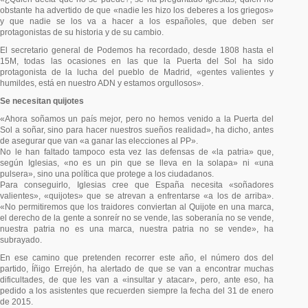
obstante ha advertido de que «nadie les hizo los deberes a los griegos»
y que nadie se los va a hacer a los españoles, que deben ser
protagonistas de su historia y de su cambio.
El secretario general de Podemos ha recordado, desde 1808 hasta el
15M, todas las ocasiones en las que la Puerta del Sol ha sido
protagonista de la lucha del pueblo de Madrid, «gentes valientes y
humildes, está en nuestro ADN y estamos orgullosos».
Se necesitan quijotes
«Ahora soñamos un país mejor, pero no hemos venido a la Puerta del
Sol a soñar, sino para hacer nuestros sueños realidad», ha dicho, antes
de asegurar que van «a ganar las elecciones al PP».
No le han faltado tampoco esta vez las defensas de «la patria» que,
según Iglesias, «no es un pin que se lleva en la solapa» ni «una
pulsera», sino una política que protege a los ciudadanos.
Para conseguirlo, Iglesias cree que España necesita «soñadores
valientes», «quijotes» que se atrevan a enfrentarse «a los de arriba».
«No permitiremos que los traidores conviertan al Quijote en una marca,
el derecho de la gente a sonreír no se vende, las soberanía no se vende,
nuestra patria no es una marca, nuestra patria no se vende», ha
subrayado.
En ese camino que pretenden recorrer este año, el número dos del
partido, Íñigo Errejón, ha alertado de que se van a encontrar muchas
dificultades, de que les van a «insultar y atacar», pero, ante eso, ha
pedido a los asistentes que recuerden siempre la fecha del 31 de enero
de 2015.