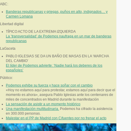
ABC:
Banderas republicanas y griegas, puños en alto, indignados… y
Carmen Lomana
Libertad digital
TÍPICO ACTO DE LA EXTREMA IZQUIERDA
La ‘transversalidad’ de Podemos naufraga en un mar de banderas
republicanas
LaGaceta
PABLO IGLESIAS SE DA UN BAÑO DE MASAS EN LA ‘MARCHA
DEL CAMBIO’
El líder de Podemos advierte: ‘Nadie hará los deberes de los
españoles’
Público:
Podemos exhibe su fuerza y hace soñar con el cambio
«Hoy no estamos aquí para protestar, estamos aquí para decir que el
momento es ahora», asegura Pablo Iglesias ante los centenares de
miles de concentrados en Madrid durante la manifestación
La sensación de asistir a un momento histórico
Una manifestación multitudinaria.
Podemos ha cifrado la asistencia
en 300.000 personas.
Malestar en el PP de Madrid con Cifuentes por no frenar el acto