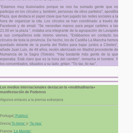
“Estamos muy ilusionados porque se nos ha sumado gente que no
participa en los círculos y, también, personas de otros partidos”, apostilla
Plaza, que destaca el papel clave que han jugado las redes sociales a la
hora de organizar la cita. Los círculos se han coordinado a través de
Facebook y de email. “Se necesitan manos para pegar carteles a las
21.00 en la plaza ”, instaba una integrante de la agrupación de Lavapiés
a sus compañeros este mismo viernes. “Estábamos en contacto los
círculos de toda la provincia. De hecho, los de Castilla La Mancha hemos
quedado delante de la puerta del Retiro para bajar juntos a Cibeles”,
añade Juan Luis, de 49 años, recién aterrizado en Madrid procedente de
Numancia de la Sagra (Toledo). “Hay bastante más gente de la que
esperaba. Está claro que es la hora del cambio”, remacha el hombre. Y
los concentrados, situados a su lado, gritan: “Tic-tac, tic-tac”.
Los medios internacionales destacan la «multitudinaria»
manifestación de Podemos
Algunos enlaces a la prensa extranjera
Portugal
‘Publico’
Grecia
‘To bima’
o
‘Ta nea’
Francia
‘Le Monde’
: