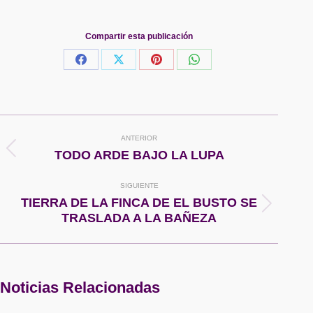
Compartir esta publicación
Share
Share
Share
Share
on
on
on
on
Facebook
X
Pinterest
WhatsApp
Navegación
ANTERIOR
entre
Publicación
TODO ARDE BAJO LA LUPA
anterior:
publicaciones
SIGUIENTE
TIERRA DE LA FINCA DE EL BUSTO SE
Publicación
TRASLADA A LA BAÑEZA
siguiente:
Noticias Relacionadas