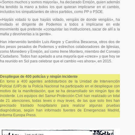
«Somos muchos y somos mayoría», ha declarado Errejón, quien además
ha tendido la mano a todos los que quieran implicarse en el cambio,
incluidos los simpatizantes de otros partidos, como PP o PSOE.
«Hayáis votado lo que hayáis votado, vengáis de donde vengáis», ha
invitado el dirigente de Podemos a todos a implicarse en este
movimiento que pretende «conquistar las instituciones, sacar de allí a la
mafia y devolverlas a la gente».
Han intervenido también Luis Alegre y Carolina Bescansa, otros dos de
los pesos pesados de Podemos y estrechos colaboradores de Iglesias,
como Monedero y Errejón, así como Irene Montero, miembro del Consejo
Ciudadano. Todos han apelado a una mayoría que «crece» y que hoy se
ha reunido en Sol para celebrar que el cambio «es ahora», en 2015.
Despliegue de 400 policías y ningún incidente
En torno a 400 agentes antidisturbios de la Unidad de Intervención
Policial (UIP) de la Policía Nacional ha participado en el despliegue con
motivo de la manifestación, que se ha desarrollado sin ningún tipo de
incidente. Los equipos del Samur-Protección Civil han realizado un total
de 21 atenciones, todas leves o muy leves, de las que solo tres han
precisado traslado hospitalario para realizar algunas pruebas
diagnósticas, según han informado fuentes de Emergencias Madrid,
informa Europa Press.