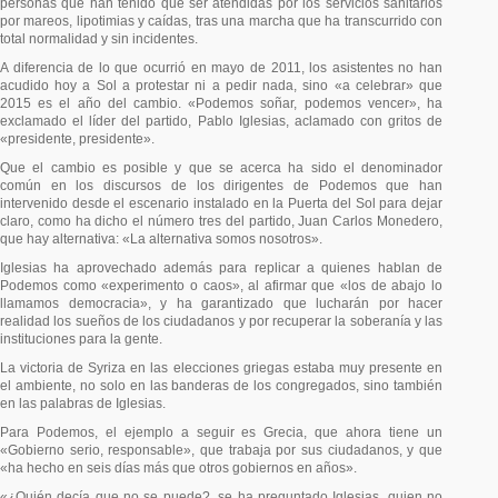
personas que han tenido que ser atendidas por los servicios sanitarios
por mareos, lipotimias y caídas, tras una marcha que ha transcurrido con
total normalidad y sin incidentes.
A diferencia de lo que ocurrió en mayo de 2011, los asistentes no han
acudido hoy a Sol a protestar ni a pedir nada, sino «a celebrar» que
2015 es el año del cambio. «Podemos soñar, podemos vencer», ha
exclamado el líder del partido, Pablo Iglesias, aclamado con gritos de
«presidente, presidente».
Que el cambio es posible y que se acerca ha sido el denominador
común en los discursos de los dirigentes de Podemos que han
intervenido desde el escenario instalado en la Puerta del Sol para dejar
claro, como ha dicho el número tres del partido, Juan Carlos Monedero,
que hay alternativa: «La alternativa somos nosotros».
Iglesias ha aprovechado además para replicar a quienes hablan de
Podemos como «experimento o caos», al afirmar que «los de abajo lo
llamamos democracia», y ha garantizado que lucharán por hacer
realidad los sueños de los ciudadanos y por recuperar la soberanía y las
instituciones para la gente.
La victoria de Syriza en las elecciones griegas estaba muy presente en
el ambiente, no solo en las banderas de los congregados, sino también
en las palabras de Iglesias.
Para Podemos, el ejemplo a seguir es Grecia, que ahora tiene un
«Gobierno serio, responsable», que trabaja por sus ciudadanos, y que
«ha hecho en seis días más que otros gobiernos en años».
«¿Quién decía que no se puede?, se ha preguntado Iglesias, quien no