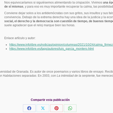
Nos equivocaríamos si siguiésemos alimentando la crispación. Vivimos
una ép
de sí mismas
, y para eso es muy importante recuperar la calma, las posibilida
Conviene dejar solos a los antidemócratas con sus gritos, sus insultos y sus fa
convivencia. Debajo de la extrema derecha hay una idea de la justicia y la ec
social, el derecho y la democracia son cuestión de tiempo, de buenos tiem
suele agradecer que el reloj marque bien las horas.
Enlace artículo y autor:
https://www.infolibre.es/noticias/opinion/columnas/2021/10/24/calma_fir
https://www.infolibre.es/tags/autores/luis_garcia_montero.html
iversidad de Granada. Es autor de once poemarios y varios libros de ensayo. Reci
or
Habitaciones separadas
. En 2003, con
La intimidad de la serpiente,
fue merecedo
Compartir esta publicación
Share
Share
Share
Share