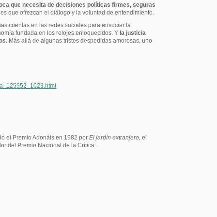
oca que necesita de decisiones políticas firmes, seguras
des que ofrezcan el diálogo y la voluntad de entendimiento.
lsas cuentas en las redes sociales para ensuciar la
onomía fundada en los relojes enloquecidos. Y
la justicia
pos.
Más allá de algunas tristes despedidas amorosas, uno
meza_125952_1023.html
bió el Premio Adonáis en 1982 por
El jardín extranjero,
el
r del Premio Nacional de la Crítica.