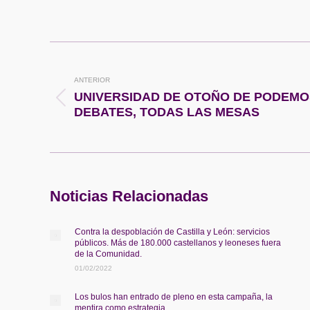
Navegación
entre
ANTERIOR
UNIVERSIDAD DE OTOÑO DE PODEMO
Publicación
publicaciones
DEBATES, TODAS LAS MESAS
anterior:
Noticias Relacionadas
Contra la despoblación de Castilla y León: servicios
públicos. Más de 180.000 castellanos y leoneses fuera
de la Comunidad.
01/02/2022
Los bulos han entrado de pleno en esta campaña, la
mentira como estrategia