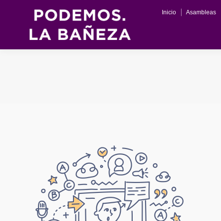
Inicio
Asambleas
Inicio
Asambleas
Actas
Progra