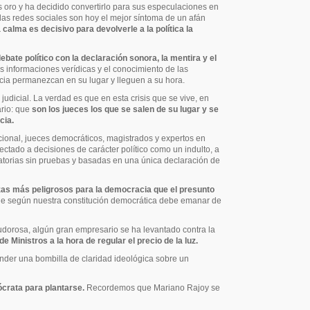
 oro y ha decidido convertirlo para sus especulaciones en
 las redes sociales son hoy el mejor síntoma de un afán
 calma es decisivo para devolverle a la política la
ebate político con la declaración sonora, la mentira y el
 informaciones verídicas y el conocimiento de las
racia permanezcan en su lugar y lleguen a su hora.
judicial. La verdad es que en esta crisis que se vive, en
ario: que
son los jueces los que se salen de su lugar y se
cia.
cional, jueces democráticos, magistrados y expertos en
ectado a decisiones de carácter político como un indulto, a
atorias sin pruebas y basadas en una única declaración de
zas más peligrosos para la democracia que el presunto
 que según nuestra constitución democrática debe emanar de
pudorosa, algún gran empresario se ha levantado contra la
 Ministros a la hora de regular el precio de la luz.
nder una bombilla de claridad ideológica sobre un
ócrata para plantarse.
Recordemos que Mariano Rajoy se