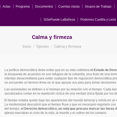
Actas
Programa
Documentos
Cuentas claras
Grupos de Trabajo
ma
Documentos
Cuentas claras
Grupos de Trabajo
Comunicados
Podemos Castilla y León
Podemos
SiSePuede LaBañeza
Podemos Castilla y León
Calma y firmeza
Estás aquí:
Inicio
Opinión
Calma y firmeza
La política democrática debe evitar que en su vida cotidiana
el Estado de Dere
la búsqueda de acuerdos no son refugios de la cobardía, sino fruto de una toma 
intentan desacreditarla para evitar cualquier tipo de regulación democrática pr
no encuentre un terreno firme en el que apoyar sus pies para tomar decisiones
Las sociedades se definen a sí mismas por su relación con el tiempo. Cada épo
sacralizados creían en la repetición cíclica de una verdad única fijada por los d
El tiempo estaba quieto bajo las apariencias del mundo terrenal y volvía en un
La modernidad descubrió que el tiempo fluye y que es necesario regularlo con n
del tiempo,
el Derecho democrático, un reloj que procura marcar las horas d
iglesia marcaban el ciclo de la vida, la muerte y el cultivo de los campos.