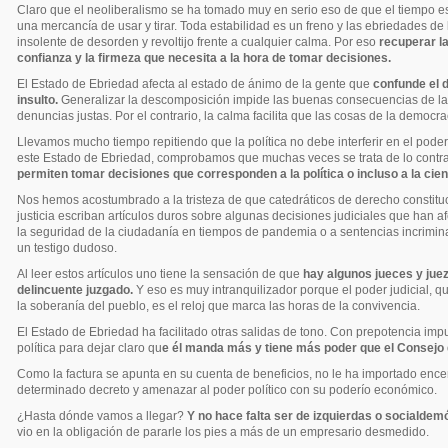
Claro que el neoliberalismo se ha tomado muy en serio eso de que el tiempo es
una mercancía de usar y tirar. Toda estabilidad es un freno y las ebriedades de
insolente de desorden y revoltijo frente a cualquier calma. Por eso
recuperar la
confianza y la firmeza que necesita a la hora de tomar decisiones.
El Estado de Ebriedad afecta al estado de ánimo de la gente que
confunde el d
insulto.
Generalizar la descomposición impide las buenas consecuencias de las
denuncias justas. Por el contrario, la calma facilita que las cosas de la democ
Llevamos mucho tiempo repitiendo que la política no debe interferir en el poder 
este Estado de Ebriedad, comprobamos que muchas veces se trata de lo contr
permiten tomar decisiones que corresponden a la política o incluso a la cien
Nos hemos acostumbrado a la tristeza de que catedráticos de derecho constitu
justicia escriban artículos duros sobre algunas decisiones judiciales que han af
la seguridad de la ciudadanía en tiempos de pandemia o a sentencias incrimin
un testigo dudoso.
Al leer estos artículos uno tiene la sensación de que
hay algunos jueces y jue
delincuente juzgado.
Y eso es muy intranquilizador porque el poder judicial,
la soberanía del pueblo, es el reloj que marca las horas de la convivencia.
El Estado de Ebriedad ha facilitado otras salidas de tono. Con prepotencia im
política para dejar claro qu
e él manda más y tiene más poder que el Consejo de
Como la factura se apunta en su cuenta de beneficios, no le ha importado ence
determinado decreto y amenazar al poder político con su poderío económico.
¿Hasta dónde vamos a llegar?
Y no hace falta ser de izquierdas o socialdem
vio en la obligación de pararle los pies a más de un empresario desmedido.