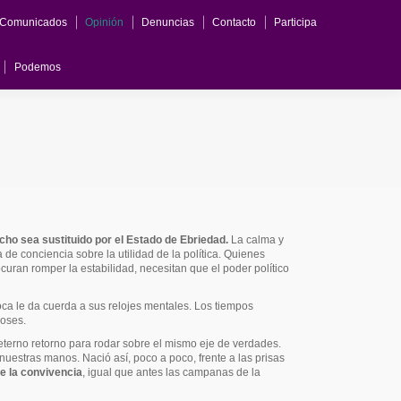
Comunicados
Opinión
Denuncias
Contacto
Participa
Opinión
Denuncias
Contacto
Participa
SiSePuede LaBañeza
Podemos
cho sea sustituido por el Estado de Ebriedad.
La calma y
de conciencia sobre la utilidad de la política. Quienes
ocuran romper la estabilidad, necesitan que el poder político
.
ca le da cuerda a sus relojes mentales. Los tiempos
ioses.
 eterno retorno para rodar sobre el mismo eje de verdades.
uestras manos. Nació así, poco a poco, frente a las prisas
e la convivencia
, igual que antes las campanas de la