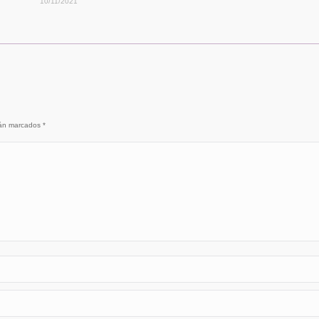
10/11/2021
stán marcados
*