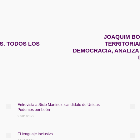
on
on
on
on
Facebook
X
Pinterest
WhatsApp
JOAQUIM BO
S. TODOS LOS
TERRITORIA
Publicación
DEMOCRACIA, ANALIZA
siguiente:
Entrevista a Sixto Martínez, candidato de Unidas
Podemos por León
27/01/2022
El lenguaje inclusivo