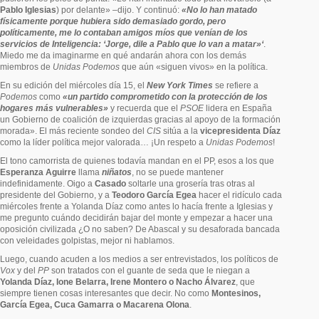
Pablo Iglesias
) por delante» –dijo. Y continuó:
«No lo han matado
físicamente porque hubiera sido demasiado gordo, pero
políticamente, me lo contaban amigos míos que venían de los
servicios de Inteligencia: ‘Jorge, dile a Pablo que lo van a matar»‘
.
Miedo me da imaginarme en qué andarán ahora con los demás
miembros de
Unidas Podemos
que aún «siguen vivos» en la política.
En su edición del miércoles día 15, el
New York Times
se refiere a
Podemos
como
«un partido comprometido con la protección de los
hogares más vulnerables»
y recuerda que el
PSOE
lidera en España
un Gobierno de coalición de izquierdas gracias al apoyo de la formación
morada». El más reciente sondeo del
CIS
sitúa a la
vicepresidenta Díaz
como la líder política mejor valorada… ¡Un respeto a
Unidas Podemos
!
El tono camorrista de quienes todavía mandan en el PP, esos a los que
Esperanza Aguirre
llama
niñatos
, no se puede mantener
indefinidamente. Oigo a
Casado
soltarle una grosería tras otras al
presidente del Gobierno, y a
Teodoro García Egea
hacer el ridículo cada
miércoles frente a Yolanda Díaz como antes lo hacía frente a Iglesias y
me pregunto cuándo decidirán bajar del monte y empezar a hacer una
oposición civilizada ¿O no saben? De Abascal y su desaforada bancada
con veleidades golpistas, mejor ni hablamos.
Luego, cuando acuden a los medios a ser entrevistados, los políticos de
Vox
y del
PP
son tratados con el guante de seda que le niegan a
Yolanda Díaz, Ione Belarra, Irene Montero o Nacho Álvarez
, que
siempre tienen cosas interesantes que decir. No como
Montesinos,
García Egea, Cuca Gamarra o Macarena Olona
.