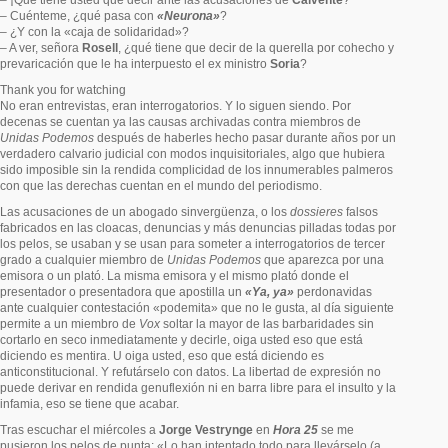
– ¡Qué tiene usted que decir ante las acusaciones de
Calvente
?
– Cuénteme, ¿qué pasa con
«Neurona»
?
– ¿Y con la «caja de solidaridad»?
– A ver, señora
Rosell
, ¿qué tiene que decir de la querella por cohecho y
prevaricación que le ha interpuesto el ex ministro
Soria
?
Thank you for watching
No eran entrevistas, eran interrogatorios. Y lo siguen siendo. Por
decenas se cuentan ya las causas archivadas contra miembros de
Unidas Podemos
después de haberles hecho pasar durante años por un
verdadero calvario judicial con modos inquisitoriales, algo que hubiera
sido imposible sin la rendida complicidad de los innumerables palmeros
con que las derechas cuentan en el mundo del periodismo.
Las acusaciones de un abogado sinvergüenza, o los
dossieres
falsos
fabricados en las cloacas, denuncias y más denuncias pilladas todas por
los pelos, se usaban y se usan para someter a interrogatorios de tercer
grado a cualquier miembro de
Unidas Podemos
que aparezca por una
emisora o un plató. La misma emisora y el mismo plató donde el
presentador o presentadora que apostilla un
«Ya, ya»
perdonavidas
ante cualquier contestación «podemita» que no le gusta, al día siguiente
permite a un miembro de
Vox
soltar la mayor de las barbaridades sin
cortarlo en seco inmediatamente y decirle, oiga usted eso que está
diciendo es mentira. U oiga usted, eso que está diciendo es
anticonstitucional. Y refutárselo con datos. La libertad de expresión no
puede derivar en rendida genuflexión ni en barra libre para el insulto y la
infamia, eso se tiene que acabar.
Tras escuchar el miércoles a
Jorge Vestrynge
en
Hora 25
se me
pusieron los pelos de punta: «Lo han intentado todo para llevárselo (a