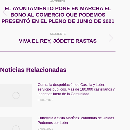
ANTERIOR
entre
EL AYUNTAMIENTO PONE EN MARCHA EL
Publicación
BONO AL COMERCIO QUE PODEMOS
publicaciones
anterior:
PRESENTÓ EN EL PLENO DE JUNIO DE 2021
SIGUIENTE
Publicación
VIVA EL REY, JÓDETE RASTAS
siguiente:
Noticias Relacionadas
Contra la despoblación de Castilla y León:
servicios públicos. Más de 180.000 castellanos y
leoneses fuera de la Comunidad.
01/02/2022
Entrevista a Sixto Martínez, candidato de Unidas
Podemos por León
27/01/2022