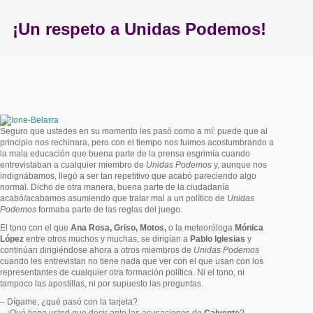
¡Un respeto a Unidas Podemos!
Estás aquí:
Seguro que ustedes en su momento les pasó como a mí: puede que al
principio nos rechinara, pero con el tiempo nos fuimos acostumbrando a
la mala educación que buena parte de la prensa esgrimía cuando
entrevistaban a cualquier miembro de
Unidas Podemos
y, aunque nos
indignábamos, llegó a ser tan repetitivo que acabó pareciendo algo
normal. Dicho de otra manera, buena parte de la ciudadanía
acabó/acabamos asumiendo que tratar mal a un político de
Unidas
Podemos
formaba parte de las reglas del juego.
El tono con el que
Ana Rosa, Griso, Motos,
o la meteoróloga
Mónica
López
entre otros muchos y muchas, se dirigían a
Pablo Iglesias
y
continúan dirigiéndose ahora a otros miembros de
Unidas Podemos
cuando les entrevistan no tiene nada que ver con el que usan con los
representantes de cualquier otra formación política. Ni el tono, ni
tampoco las apostillas, ni por supuesto las preguntas.
– Dígame, ¿qué pasó con la tarjeta?