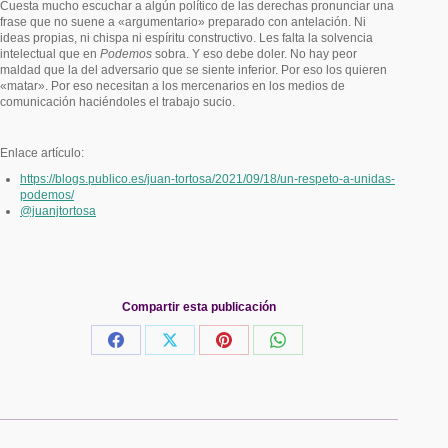
Cuesta mucho escuchar a algún político de las derechas pronunciar una
frase que no suene a «argumentario» preparado con antelación. Ni
ideas propias, ni chispa ni espíritu constructivo. Les falta la solvencia
intelectual que en
Podemos
sobra. Y eso debe doler. No hay peor
maldad que la del adversario que se siente inferior. Por eso los quieren
«matar». Por eso necesitan a los mercenarios en los medios de
comunicación haciéndoles el trabajo sucio.
Enlace artículo:
https://blogs.publico.es/juan-tortosa/2021/09/18/un-respeto-a-unidas-
podemos/
@juanjtortosa
Compartir esta publicación
Share
Share
Share
Share
on
on
on
on
Facebook
X
Pinterest
WhatsApp
Navegación