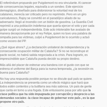
El referéndum propuesto por Puigdemont no era vinculante. Al carecer
de consecuencias legales, equivalía a un sondeo. Este ejercicio
demagógico, diseñado para distorsionar la voluntad real de los
catalanes, merecía ser criticado pero no reprimido. Pero en un giro
caricaturesco, Rajoy se convirtió en el paradójico aliado de su
adversario: llegó al incendio con un bidón de gasolina. La Guardia Civil
reprimió a una población indefensa que quería ejercer el voto y por cada
golpe surgió un independentista. Este acto intolerable fue avalado de
manera decepcionante por el rey Felipe, quien no tuvo una palabra de
simpatía para las víctimas, culpó a Puigdemont de lo ocurrido y actuó
como vocero del PP.
¿Qué sigue ahora? ¿La declaración unilateral de independencia y la
consecuente ocupación militar de Cataluña? Si no se reconstruye el
pacto social, no habrá salida negociada a la crisis. Para lograrlo, es
imprescindible que Cataluña pueda decidir su propio destino.
Más allá del placer de estrenar una bandera con el gusto con que se
estrena el uniforme del Barça para la nueva temporada, ¿la secesión es
buena para Cataluña?
No hay una respuesta posible porque no se discute qué país se quiere.
La independencia se presenta como un efecto mágico que hará que
todos estén contentos y la butifarra sea más sabrosa. Un país de gente
que canta en torno a una fogata. Este entusiasmo pasa por alto que
la
clase política que ha sido impugnada por corrupción y desprecio a las
demandas sociales -la clase incapaz de gobernar este país-, es la que
propone otro país.