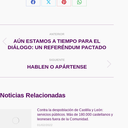
Share
Share
Share
Share
on
on
on
on
Facebook
X
Pinterest
WhatsApp
Navegación
ANTERIOR
entre
AÚN ESTAMOS A TIEMPO PARA EL
Publicación
DIÁLOGO: UN REFERÉNDUM PACTADO
anterior:
publicaciones
SIGUIENTE
Publicación
HABLEN O APÁRTENSE
siguiente:
Noticias Relacionadas
Contra la despoblación de Castilla y León:
servicios públicos. Más de 180.000 castellanos y
leoneses fuera de la Comunidad.
01/02/2022