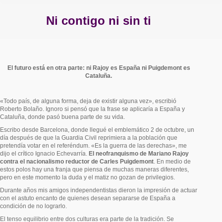
Ni contigo ni sin ti
Estás aquí:
El futuro está en otra parte: ni Rajoy es España ni Puigdemont es
Cataluña.
«Todo país, de alguna forma, deja de existir alguna vez», escribió
Roberto Bolaño. Ignoro si pensó que la frase se aplicaría a España y
Cataluña, donde pasó buena parte de su vida.
Escribo desde Barcelona, donde llegué el emblemático 2 de octubre, un
día después de que la Guardia Civil reprimiera a la población que
pretendía votar en el referéndum. «Es la guerra de las derechas», me
dijo el crítico Ignacio Echevarría.
El neofranquismo de Mariano Rajoy
contra el nacionalismo reductor de Carles Puigdemont
. En medio de
estos polos hay una franja que piensa de muchas maneras diferentes,
pero en este momento la duda y el matiz no gozan de privilegios.
Durante años mis amigos independentistas dieron la impresión de actuar
con el astuto encanto de quienes desean separarse de España a
condición de no lograrlo.
El tenso equilibrio entre dos culturas era parte de la tradición. Se