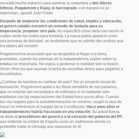
necesita mucho esfuerzo para vulnerar la costumbre y
dos líderes
ínfimos, Puigdemont y Rajoy, lo han logrado.
«
Un fracaso no se
improvisa
«, apuntó Joan Fuster.
Después de empeorar las condiciones de salud, empleo y educación,
el govern catalán encontró un remedio de fantasía para su
inoperancia: proponer otro país.
No especificó cómo sería esa nación ni
cuáles serán los costos para fundarla. La nueva patria apareció como
una promesa de felicidad, un sentimiento que no admite otro análisis que
los latidos del corazón.
Puigdemont ha anunciado que se despedirá al llegar a la tierra
prometida, cuando las palomas de la independencia vuelen sobre su
estatua sin mancharla. No aspira a gestionar la realidad sino la ilusión.
Serán otros los que asuman la tarea de encontrar dinero para pagarles a
los jubilados.
¿Cambiar de bandera es cambiar de país? Sin un proyecto social de
renovación, Puigdemont apela a las fibras sensibles de sus paisanos,
que no estarían tan necesitados de estímulos si no hubieran sido
estafados con las negociaciones del Estatut hace pocos años. Cuando
las vías legales para la autodeterminación se cerraron, surgió la idea de
hacer un referéndum al margen de la Constitución.
Hace unos años el
independentismo habría fracasado en una votación
. Su actual fuerza
se debe al
proselitismo del govern y a la cerrazón del gobierno del PP
,
que entiende la unidad de España como un matrimonio donde es
preferible matar al cónyuge que separarse de él.