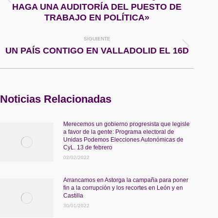
publicaciones
HAGA UNA AUDITORÍA DEL PUESTO DE
anterior:
TRABAJO EN POLÍTICA»
SIGUIENTE
Publicación
UN PAÍS CONTIGO EN VALLADOLID EL 16D
siguiente:
Noticias Relacionadas
Merecemos un gobierno progresista que legisle
a favor de la gente: Programa electoral de
Unidas Podemos Elecciones Autonómicas de
CyL. 13 de febrero
02/02/2022
Arrancamos en Astorga la campaña para poner
fin a la corrupción y los recortes en León y en
Castilla
30/01/2022