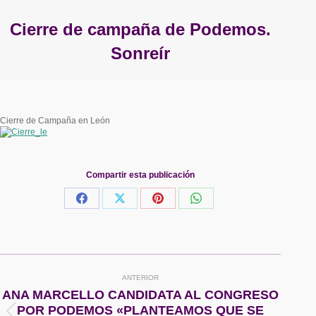
Cierre de campaña de Podemos.
Sonreír
Estás aquí:
Cierre de Campaña en León
Compartir esta publicación
Share
Share
Share
Share
on
on
on
on
Facebook
X
Pinterest
WhatsApp
Navegación
ANTERIOR
entre
ANA MARCELLO CANDIDATA AL CONGRESO
POR PODEMOS «PLANTEAMOS QUE SE
Publicación