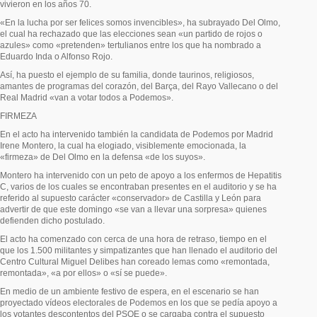
vivieron en los años 70.
«En la lucha por ser felices somos invencibles», ha subrayado Del Olmo,
el cual ha rechazado que las elecciones sean «un partido de rojos o
azules» como «pretenden» tertulianos entre los que ha nombrado a
Eduardo Inda o Alfonso Rojo.
Así, ha puesto el ejemplo de su familia, donde taurinos, religiosos,
amantes de programas del corazón, del Barça, del Rayo Vallecano o del
Real Madrid «van a votar todos a Podemos».
FIRMEZA
En el acto ha intervenido también la candidata de Podemos por Madrid
Irene Montero, la cual ha elogiado, visiblemente emocionada, la
«firmeza» de Del Olmo en la defensa «de los suyos».
Montero ha intervenido con un peto de apoyo a los enfermos de Hepatitis
C, varios de los cuales se encontraban presentes en el auditorio y se ha
referido al supuesto carácter «conservador» de Castilla y León para
advertir de que este domingo «se van a llevar una sorpresa» quienes
defienden dicho postulado.
El acto ha comenzado con cerca de una hora de retraso, tiempo en el
que los 1.500 militantes y simpatizantes que han llenado el auditorio del
Centro Cultural Miguel Delibes han coreado lemas como «remontada,
remontada», «a por ellos» o «sí se puede».
En medio de un ambiente festivo de espera, en el escenario se han
proyectado vídeos electorales de Podemos en los que se pedía apoyo a
los votantes descontentos del PSOE o se cargaba contra el supuesto