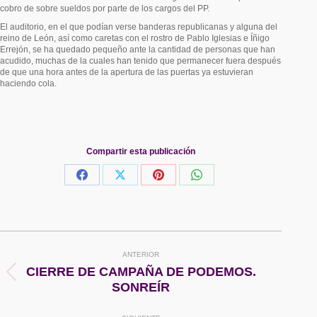
cobro de sobre sueldos por parte de los cargos del PP.
El auditorio, en el que podían verse banderas republicanas y alguna del
reino de León, así como caretas con el rostro de Pablo Iglesias e Íñigo
Errejón, se ha quedado pequeño ante la cantidad de personas que han
acudido, muchas de la cuales han tenido que permanecer fuera después
de que una hora antes de la apertura de las puertas ya estuvieran
haciendo cola.
Compartir esta publicación
Share
Share
Share
Share
on
on
on
on
Facebook
X
Pinterest
WhatsApp
Navegación
ANTERIOR
entre
CIERRE DE CAMPAÑA DE PODEMOS.
Publicación
SONREÍR
anterior:
publicaciones