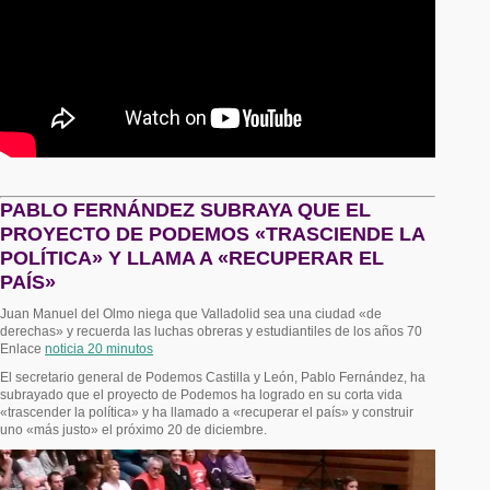
PABLO FERNÁNDEZ SUBRAYA QUE EL
PROYECTO DE PODEMOS «TRASCIENDE LA
POLÍTICA» Y LLAMA A «RECUPERAR EL
PAÍS»
Juan Manuel del Olmo niega que Valladolid sea una ciudad «de
derechas» y recuerda las luchas obreras y estudiantiles de los años 70
Enlace
noticia 20 minutos
El secretario general de Podemos Castilla y León, Pablo Fernández, ha
subrayado que el proyecto de Podemos ha logrado en su corta vida
«trascender la política» y ha llamado a «recuperar el país» y construir
uno «más justo» el próximo 20 de diciembre.