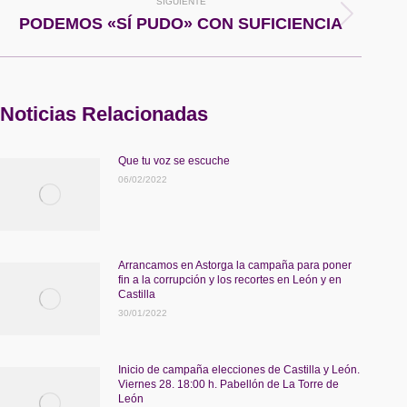
SIGUIENTE
Publicación
PODEMOS «SÍ PUDO» CON SUFICIENCIA
siguiente:
Noticias Relacionadas
Que tu voz se escuche
06/02/2022
Arrancamos en Astorga la campaña para poner
fin a la corrupción y los recortes en León y en
Castilla
30/01/2022
Inicio de campaña elecciones de Castilla y León.
Viernes 28. 18:00 h. Pabellón de La Torre de
León