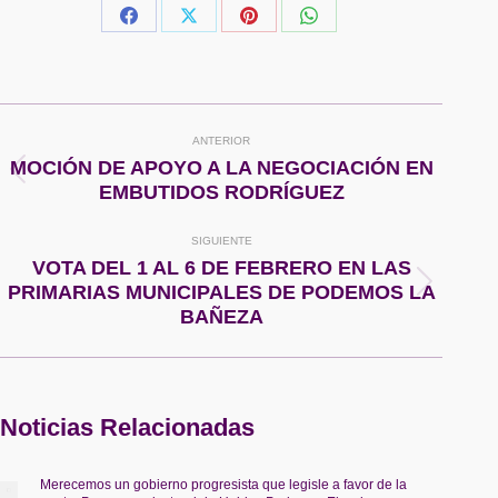
Share
Share
Share
Share
on
on
on
on
Facebook
X
Pinterest
WhatsApp
Navegación
ANTERIOR
entre
MOCIÓN DE APOYO A LA NEGOCIACIÓN EN
Publicación
EMBUTIDOS RODRÍGUEZ
anterior:
publicaciones
SIGUIENTE
VOTA DEL 1 AL 6 DE FEBRERO EN LAS
Publicación
PRIMARIAS MUNICIPALES DE PODEMOS LA
siguiente:
BAÑEZA
Noticias Relacionadas
Merecemos un gobierno progresista que legisle a favor de la