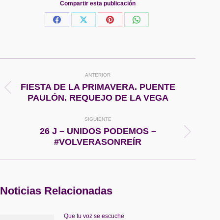
Compartir esta publicación
Share
Share
Share
Share
on
on
on
on
Facebook
X
Pinterest
WhatsApp
Navegación
ANTERIOR
entre
FIESTA DE LA PRIMAVERA. PUENTE
Publicación
PAULÓN. REQUEJO DE LA VEGA
anterior:
publicaciones
SIGUIENTE
26 J – UNIDOS PODEMOS –
Publicación
#VOLVERASONREÍR
siguiente:
Noticias Relacionadas
Que tu voz se escuche