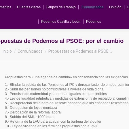
mentos
Cuentas claras
Grupos de Trabajo
Comunicados
Opinión
Podemos Castilla y León
Podemos
opuestas de Podemos al PSOE: por el cambio
Estás aquí:
Inicio
Comunicados
Propuestas de Podemos al PSOE:…
Propuestas para «una agenda de cambio» en consonancia con las exigencias 
1.- Blindar la subida de las Pensiones al IPC y derogar factor de empobrecimie
2.- Subir las pensiones no contributivas a niveles de vida digna
3.- Permisos de maternidad y paternidad iguales e intransferibles
4.- Ley de Igualdad retributiva y medidas de extensión y de respaldo al cumplim
5.- Recuperación del dinero del rescate bancario que las entidades rescatada
6.- Derogación de leyes mordaza
7.- Derogación de la reforma laboral
8.- Subida del SMI a 1000 euros
9.- Reforma de la LAU para acabar con la burbuja del alquiler
10.- Ley de vivienda en los términos propuestos por la PAH