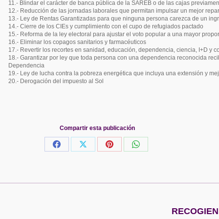
11.- Blindar el carácter de banca pública de la SAREB o de las cajas previame
12.- Reducción de las jornadas laborales que permitan impulsar un mejor repar
13.- Ley de Rentas Garantizadas para que ninguna persona carezca de un ingre
14.- Cierre de los CIEs y cumplimiento con el cupo de refugiados pactado
15.- Reforma de la ley electoral para ajustar el voto popular a una mayor propo
16.- Eliminar los copagos sanitarios y farmacéuticos
17.- Revertir los recortes en sanidad, educación, dependencia, ciencia, I+D y 
18.- Garantizar por ley que toda persona con una dependencia reconocida reci
Dependencia
19.- Ley de lucha contra la pobreza energética que incluya una extensión y mejo
20.- Derogación del impuesto al Sol
Compartir esta publicación
Share
Share
Share
Share
on
on
on
on
Facebook
X
Pinterest
WhatsApp
Publicación
RECOGIEND
siguiente: