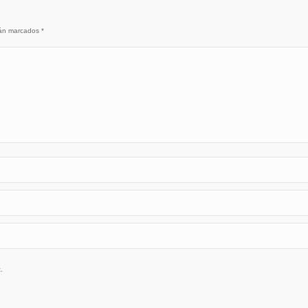
stán marcados
*
.