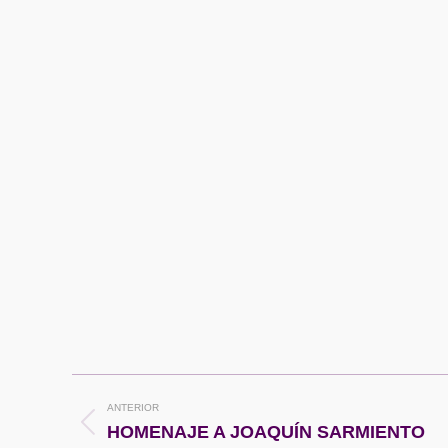
Navegación
ANTERIOR
entre
Publicación
HOMENAJE A JOAQUÍN SARMIENTO
anterior: