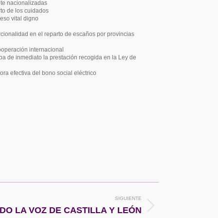
nte nacionalizadas
to de los cuidados
so vital digno
rcionalidad en el reparto de escaños por provincias
cooperación internacional
ba de inmediato la prestación recogida en la Ley de
ra efectiva del bono social eléctrico
SIGUIENTE
O LA VOZ DE CASTILLA Y LEÓN