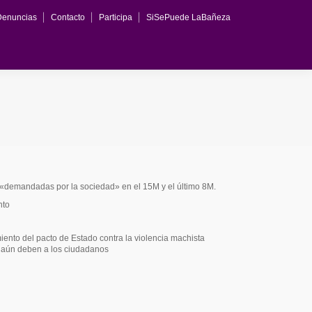
Denuncias
Contacto
Participa
SiSePuede LaBañeza
«demandadas por la sociedad» en el 15M y el último 8M.
nto
iento del pacto de Estado contra la violencia machista
s aún deben a los ciudadanos