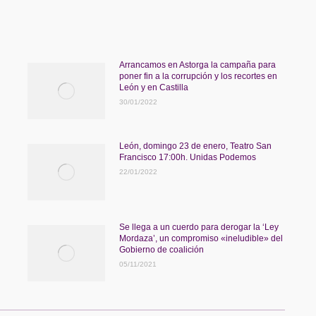
Arrancamos en Astorga la campaña para
poner fin a la corrupción y los recortes en
León y en Castilla
30/01/2022
León, domingo 23 de enero, Teatro San
Francisco 17:00h. Unidas Podemos
22/01/2022
Se llega a un cuerdo para derogar la ‘Ley
Mordaza’, un compromiso «ineludible» del
Gobierno de coalición
05/11/2021