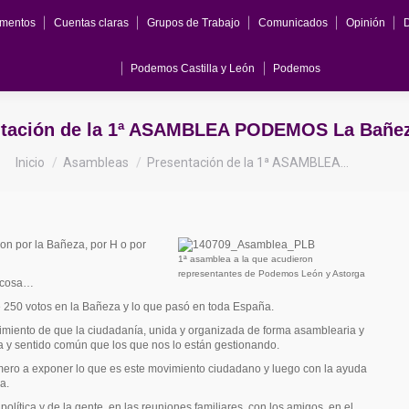
mentos
Cuentas claras
Grupos de Trabajo
Comunicados
Opinión
Podemos Castilla y León
Podemos
ntación de la 1ª ASAMBLEA PODEMOS La Bañe
Estás aquí:
Inicio
Asambleas
Presentación de la 1ª ASAMBLEA…
on por la Bañeza, por H o por
1ª asamblea a la que acudieron
representantes de Podemos León y Astorga
a cosa…
e 250 votos en la Bañeza y lo que pasó en toda Es
paña.
miento de que la ciudadanía, unida y organizada de forma asamblearia y
a y sentido común que los que nos lo están gestionando.
ero a exponer lo que es este movimiento ciudadano y luego con la ayuda
a.
olítica y de la gente, en las reuniones familiares, con los amigos, en el