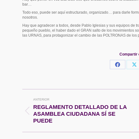
bar…
Todo eso, puede ser aquí estructurado, organizado… para darle form
nosotros.
Hay que agradecer a todos, desde Pablo Iglesias y sus equipos de t
pequeño pueblo, el haber dado el GRAN salto de los movimientos soci
las URNAS, para protagonizar el cambio de las POLTRONAS de los po
Compartir 
Share
S
on
o
Faceboo
X
Navegación
ANTERIOR
entre
REGLAMENTO DETALLADO DE LA
Publicación
ASAMBLEA CIUDADANA SÍ SE
publicaciones
anterior:
PUEDE