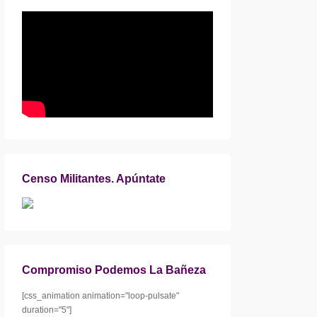
Censo Militantes. Apúntate
Compromiso Podemos La Bañeza
[css_animation animation="loop-pulsate"
duration="5"]