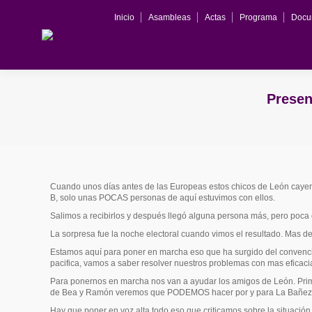
Inicio
Asambleas
Actas
Programa
Docu
Prese
Cuando unos días antes de las Europeas estos chicos de León cayer
B, solo unas POCAS personas de aquí estuvimos con ellos.
Salimos a recibirlos y después llegó alguna persona más, pero poc
La sorpresa fue la noche electoral cuando vimos el resultado. Mas d
Estamos aquí para poner en marcha eso que ha surgido del convenci
pacifica, vamos a saber resolver nuestros problemas con mas eficaci
Para ponernos en marcha nos van a ayudar los amigos de León. Prim
de Bea y Ramón veremos que PODEMOS hacer por y para La Bañez
Hay que poner en voz alta todo eso que criticamos sobre la situación p