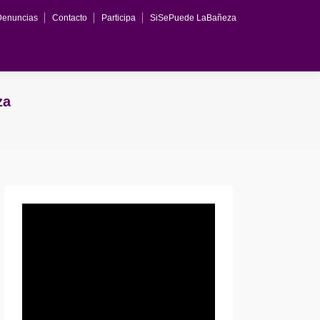
Denuncias
Contacto
Participa
SiSePuede LaBañeza
za