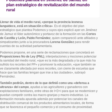
plan estratégico de revitalización del mundo
rural
Llenar de vida el medio rural, «porque la provincia leonesa
languidece, está en situación crítica»
. Es el objetivo del plan
estratégico que plantea Podemos y cuyos ejes explicó ayer en Jiménez
de Jamuz el líder autonómico y portavoz de la formación en las
Cortes
de Castilla y León, Pablo Fernández
, quien compareció ante afiliados y
simpatizantes junto a la procuradora
Lorena González
para rendir
cuentas de su actividad parlamentaria.
Podemos propone, en una serie de reclamaciones que concretará en
Proposiciones No de Ley (PNL)
, interpelaciones y mociones potenciar
la sanidad del medio rural, «que es la más degradada y la que más ha
sufrido los recortes del PP» y promover la educación, «que también se
ve claramente afectada por esos recortes, con cierre de escuelas que
hace que las familias tengan que irse a las ciudades», subrayó
Fernández.
También pedirán, dentro de lo que definió como una «defensa a
ultranza» del campo
, ayudas a las agricultores y ganaderos con
explotaciones familiares, entre otras de I+D+i para que se modernicen y
puedan competir contra las macro-granjas y macro-industrias. La
formación morada apuesta además por potenciar los canales de
distribución comarcal de los productos alimentarios locales, de forma
que se favorezca el pequeño comercio y el consumo de proximidad.