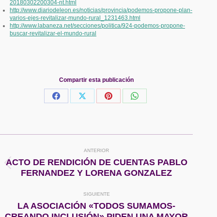
20180302200304-nt.html
http://www.diariodeleon.es/noticias/provincia/podemos-propone-plan-
varios-ejes-revitalizar-mundo-rural_1231463.html
http://www.labaneza.net/secciones/politica/924-podemos-propone-
buscar-revitalizar-el-mundo-rural
Compartir esta publicación
Share
Share
Share
Share
on
on
on
on
Facebook
X
Pinterest
WhatsApp
Navegación
ANTERIOR
entre
ACTO DE RENDICIÓN DE CUENTAS PABLO
Publicación
FERNANDEZ Y LORENA GONZALEZ
anterior:
publicaciones
SIGUIENTE
LA ASOCIACIÓN «TODOS SUMAMOS-
CREANDO INCLUSIÓN» PIDEN UNA MAYOR