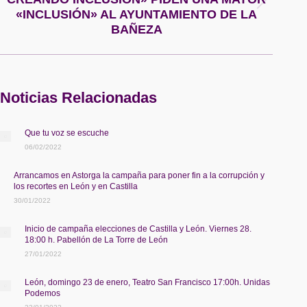
Publicación
«INCLUSIÓN» AL AYUNTAMIENTO DE LA
siguiente:
BAÑEZA
Noticias Relacionadas
Que tu voz se escuche
06/02/2022
Arrancamos en Astorga la campaña para poner fin a la corrupción y
los recortes en León y en Castilla
30/01/2022
Inicio de campaña elecciones de Castilla y León. Viernes 28.
18:00 h. Pabellón de La Torre de León
27/01/2022
León, domingo 23 de enero, Teatro San Francisco 17:00h. Unidas
Podemos