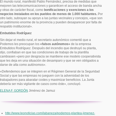
El mundo rural, manifestó Pablo Fernández, precisa de medidas que
mejoren las telecomunicaciones y garanticen el acceso de banda ancha
y otras de carácter fiscal, como
bonificaciones y exenciones a los
negocios instalados en los pueblos de menos de 1.000 habitantes.
Por
otro lado, subrayan su apoyo a las juntas vecinales y concejos, «que son
un patrimonio enorme de la provincia y pueden desaparecer por falta de
respaldo institucional».
Embutidos Rodríguez
Sin dejar el medio rural, el secretario autonómico comentó que a
Podemos les preocupan los
«falsos autónomos»
de la empresa
Embutidos Rodríguez. Después del incendio que destruyó su planta,
dijo, confiaban en que las condiciones de trabajo de la plantilla
cambiasen «pero por desgracia se mantiene ese modelo cooperativista
que les deja en una situación de desamparo y que se ven obligados a
darse de alta como autónomos».
«Defendemos que se integren en el Régimen General de la Seguridad
Social y que las empresas no jueguen con la adversidad de los
trabajadores para abaratar costes y maximizar beneficios. La Junta
debería ser más vigilante de casos como éste», concluyó.
ELENA F. GORDÓN
Jiménez de Jamuz
http://www.leonoticias.com/labaneza/podemos-plantea-jimenez-