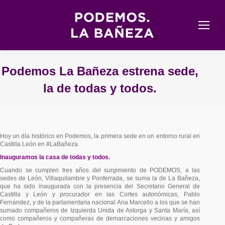
Podemos La Bañeza estrena sede,
la de todas y todos.
Estás aquí:
Hoy un día histórico en Podemos, la primera sede en un entorno rural en
Castilla León en #LaBañeza.
Inauguramos la casa de todas y todos.
Cuando se cumplen tres años del surgimiento de PODEMOS, a las
sedes de León, Villaquilambre y Ponferrada, se suma la de La Bañeza,
que ha sido inaugurada con la presencia del Secretario General de
Castilla y León y procurador en las Cortes autonómicas, Pablo
Fernández, y de la parlamentaria nacional Ana Marcello a los que se han
sumado compañeros de Izquierda Unida de Astorga y Santa María, así
como compañeros y compañeras de demarcaciones vecinas y amigos