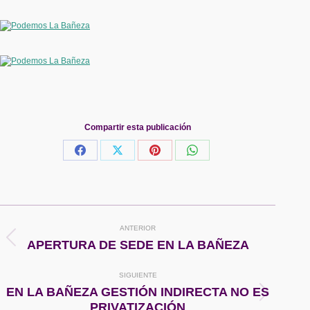
Compartir esta publicación
Share
Share
Share
Share
on
on
on
on
Facebook
X
Pinterest
WhatsApp
Navegación
ANTERIOR
entre
Publicación
APERTURA DE SEDE EN LA BAÑEZA
anterior:
publicaciones
SIGUIENTE
EN LA BAÑEZA GESTIÓN INDIRECTA NO ES
Publicación
PRIVATIZACIÓN
siguiente: