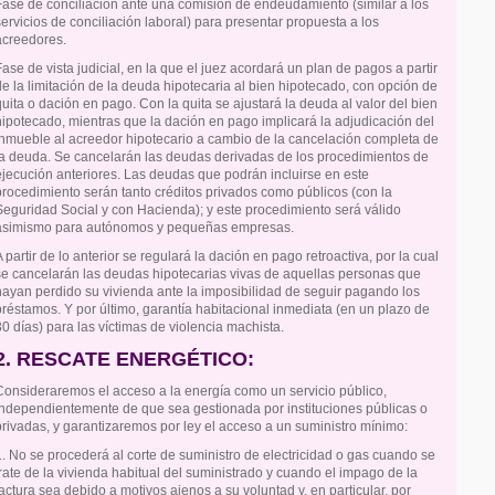
Fase de conciliación ante una comisión de endeudamiento (similar a los
servicios de conciliación laboral) para presentar propuesta a los
acreedores.
Fase de vista judicial, en la que el juez acordará un plan de pagos a partir
de la limitación de la deuda hipotecaria al bien hipotecado, con opción de
quita o dación en pago. Con la quita se ajustará la deuda al valor del bien
hipotecado, mientras que la dación en pago implicará la adjudicación del
inmueble al acreedor hipotecario a cambio de la cancelación completa de
la deuda. Se cancelarán las deudas derivadas de los procedimientos de
ejecución anteriores. Las deudas que podrán incluirse en este
procedimiento serán tanto créditos privados como públicos (con la
Seguridad Social y con Hacienda); y este procedimiento será válido
asimismo para autónomos y pequeñas empresas.
A partir de lo anterior se regulará la dación en pago retroactiva, por la cual
se cancelarán las deudas hipotecarias vivas de aquellas personas que
hayan perdido su vivienda ante la imposibilidad de seguir pagando los
préstamos. Y por último, garantía habitacional inmediata (en un plazo de
30 días) para las víctimas de violencia machista.
2. RESCATE ENERGÉTICO:
Consideraremos el acceso a la energía como un servicio público,
independientemente de que sea gestionada por instituciones públicas o
privadas, y garantizaremos por ley el acceso a un suministro mínimo:
1. No se procederá al corte de suministro de electricidad o gas cuando se
trate de la vivienda habitual del suministrado y cuando el impago de la
factura sea debido a motivos ajenos a su voluntad y, en particular, por