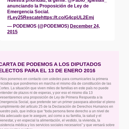
Nuestra prioridad, la gente: @Pablo_Iglesias_
anunciando la Proposición de Ley de
Emergencia Social.
#Ley25Rescate
https://t.co/G4cpUL2Emj
— PODEMOS (@PODEMOS)
December 24,
2015
CARTA DE PODEMOS A LOS DIPUTADOS
ELECTOS PARA EL 13 DE ENERO 2016
«Nos ponemos en contacto con ustedes para comunicarles la primera
iniciativa que pondremos en marcha el mismo día de constitución de las
Cortes. La situación que viven miles de familias en este país no puede
entender de plazos ni de esperas, y por eso el mismo día 13
presentaremos una proposición de Ley de Primera Respuesta a la
Emergencia Social, que pretende ser un primer pasopara abordar el pleno
cumplimiento del artículo 25 de la Declaración de Derechos Humanos en
nuestro país, que indica que “toda persona tiene derecho a un nivel de
vida adecuado que le asegure, así como a su familia, la salud y el
bienestar, y en especial la alimentación, el vestido, la vivienda, la
asistencia médica y los servicios sociales necesarios” y que versará sobre