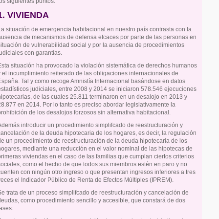
los siguientes puntos:
1. VIVIENDA
La situación de emergencia habitacional en nuestro país contrasta con la
ausencia de mecanismos de defensa efcaces por parte de las personas en
situación de vulnerabilidad social y por la ausencia de procedimientos
judiciales con garantías.
Esta situación ha provocado la violación sistemática de derechos humanos
y el incumplimiento reiterado de las obligaciones internacionales de
España. Tal y como recoge Amnistía Internacional basándose en datos
estadísticos judiciales, entre 2008 y 2014 se iniciaron 578.546 ejecuciones
hipotecarias, de las cuales 25.811 terminaron en un desalojo en 2013 y
28.877 en 2014. Por lo tanto es preciso abordar legislativamente la
prohibición de los desalojos forzosos sin alternativa habitacional.
Además introducir un procedimiento simplifcado de reestructuración y
cancelación de la deuda hipotecaria de los hogares, es decir, la regulación
de un procedimiento de reestructuración de la deuda hipotecaria de los
hogares, mediante una reducción en el valor nominal de las hipotecas de
primeras viviendas en el caso de las familias que cumplan ciertos criterios
sociales, como el hecho de que todos sus miembros estén en paro y no
cuenten con ningún otro ingreso o que presentan ingresos inferiores a tres
veces el Indicador Público de Renta de Efectos Múltiples (IPREM).
Se trata de un proceso simplifcado de reestructuración y cancelación de
deudas, como procedimiento sencillo y accesible, que constará de dos
fases: