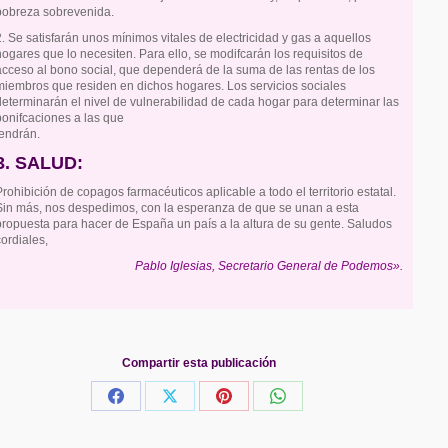
pobreza sobrevenida.
2. Se satisfarán unos mínimos vitales de electricidad y gas a aquellos
hogares que lo necesiten. Para ello, se modifcarán los requisitos de
acceso al bono social, que dependerá de la suma de las rentas de los
miembros que residen en dichos hogares. Los servicios sociales
determinarán el nivel de vulnerabilidad de cada hogar para determinar las
bonifcaciones a las que
tendrán.
3. SALUD:
Prohibición de copagos farmacéuticos aplicable a todo el territorio estatal.
Sin más, nos despedimos, con la esperanza de que se unan a esta
propuesta para hacer de España un país a la altura de su gente. Saludos
cordiales,
Pablo Iglesias, Secretario General de Podemos».
Compartir esta publicación
Share
Share
Share
Share
on
on
on
on