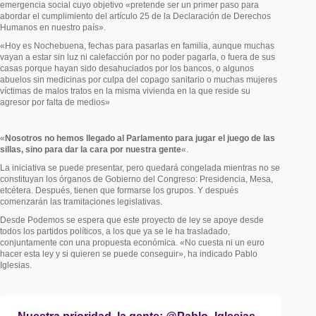
emergencia social cuyo objetivo «pretende ser un primer paso para
abordar el cumplimiento del artículo 25 de la Declaración de Derechos
Humanos en nuestro país».
«Hoy es Nochebuena, fechas para pasarlas en familia, aunque muchas
vayan a estar sin luz ni calefacción por no poder pagarla, o fuera de sus
casas porque hayan sido desahuciados por los bancos, o algunos
abuelos sin medicinas por culpa del copago sanitario o muchas mujeres
víctimas de malos tratos en la misma vivienda en la que reside su
agresor por falta de medios»
«
Nosotros no hemos llegado al Parlamento para jugar el juego de las
sillas, sino para dar la cara por nuestra gente
«.
La iniciativa se puede presentar, pero quedará congelada mientras no se
constituyan los órganos de Gobierno del Congreso: Presidencia, Mesa,
etcétera. Después, tienen que formarse los grupos. Y después
comenzarán las tramitaciones legislativas.
Desde Podemos se espera que este proyecto de ley se apoye desde
todos los partidos políticos, a los que ya se le ha trasladado,
conjuntamente con una propuesta económica. «No cuesta ni un euro
hacer esta ley y si quieren se puede conseguir», ha indicado Pablo
Iglesias.