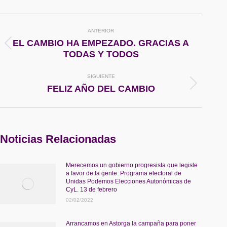
Facebook
X
Pinterest
WhatsApp
Navegación
ANTERIOR
entre
EL CAMBIO HA EMPEZADO. GRACIAS A
Publicación
TODAS Y TODOS
anterior:
publicaciones
SIGUIENTE
Publicación
FELIZ AÑO DEL CAMBIO
siguiente:
Noticias Relacionadas
Merecemos un gobierno progresista que legisle
a favor de la gente: Programa electoral de
Unidas Podemos Elecciones Autonómicas de
CyL. 13 de febrero
02/02/2022
Arrancamos en Astorga la campaña para poner