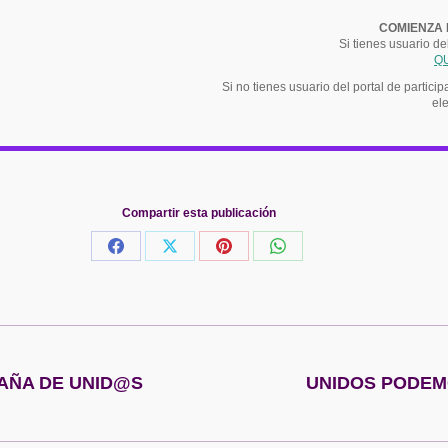
COMIENZA 
Si tienes usuario de
Q
Si no tienes usuario del portal de partic
ele
Compartir esta publicación
Share
Share
Share
Share
on
on
on
on
Facebook
X
Pinterest
WhatsApp
AÑA DE UNID@S
UNIDOS PODEM
Publicación
siguiente: