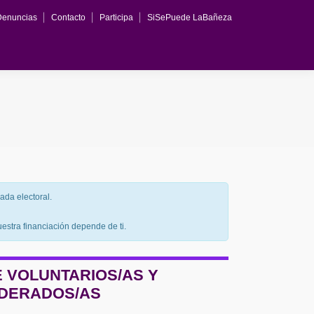
Denuncias
Contacto
Participa
SiSePuede LaBañeza
ión
Denuncias
Contacto
Participa
SiSePuede LaBañeza
ada electoral.
estra financiación depende de ti.
 VOLUNTARIOS/AS Y
DERADOS/AS