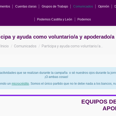
mentos
Cuentas claras
Grupos de Trabajo
Comunicados
Opinión
Documentos
Cuentas claras
Grupos de Trabajo
Comunicados
Opin
Podemos Castilla y León
Podemos
Podemos Castilla y León
Podemos
icipa y ayuda como voluntario/a y apoderado/a
Estás aquí:
Inicio
Comunicados
Participa y ayuda como voluntario/a…
 actividades que se realizan durante la campaña o sé nuestros ojos durante la jorn
¡O ambas cosas!
iendo un
microcrédito
. Somos el único partido que no le debe nada a los bancos, nu
EQUIPOS DE
APO