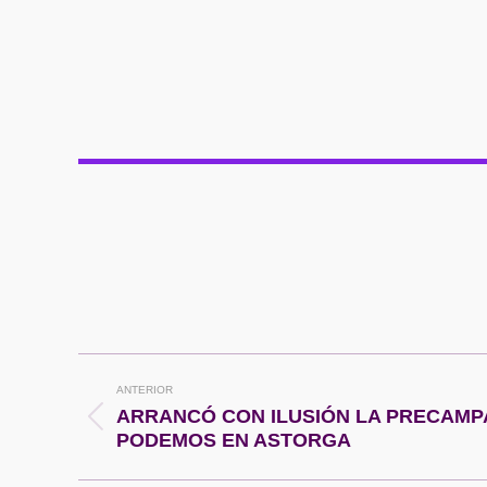
Navegación
ANTERIOR
entre
ARRANCÓ CON ILUSIÓN LA PRECAMP
Publicación
PODEMOS EN ASTORGA
anterior:
publicaciones