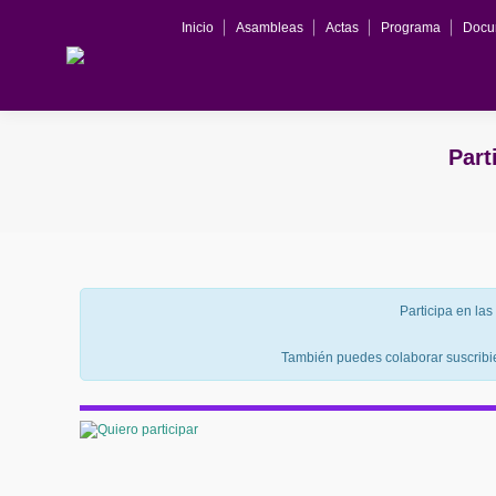
Inicio
Asambleas
Actas
Programa
Docu
Inicio
Asambleas
Actas
Programa
Part
Participa en las
También puedes colaborar suscrib