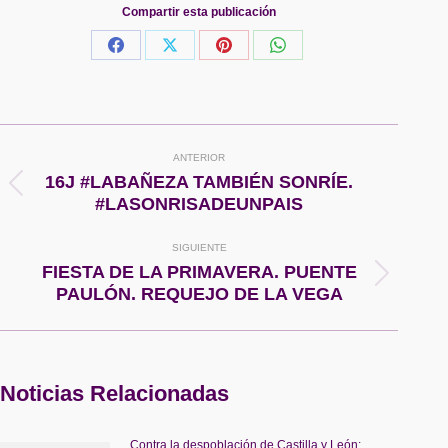
Compartir esta publicación
Share
Share
Share
Share
on
on
on
on
Facebook
X
Pinterest
WhatsApp
Navegación
ANTERIOR
entre
16J #LABAÑEZA TAMBIÉN SONRÍE.
Publicación
#LASONRISADEUNPAIS
anterior:
publicaciones
SIGUIENTE
FIESTA DE LA PRIMAVERA. PUENTE
Publicación
PAULÓN. REQUEJO DE LA VEGA
siguiente:
Noticias Relacionadas
Contra la despoblación de Castilla y León: