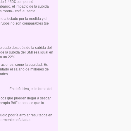
a de 1.450€ compensó
bargo, el impacto de la subida
da ronda– está ausente.
o afectado por la medida y el
 grupos no son comparables (se
empleado después de la subida del
de la subida del SMI sea igual en
do un 22%.
eraciones, como la equidad. Es
ntado el salario de millones de
dades.
En definitiva, el informe del
cos que pueden llegar a sesgar
l propio BdE reconoce que la
tudio podría arrojar resultados en
riormente señaladas.