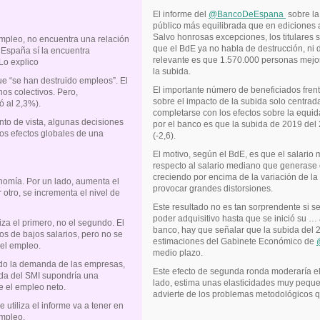
El informe del
@BancoDeEspana
sobre la
público más equilibrada que en ediciones
Salvo honrosas excepciones, los titulares
empleo, no encuentra una relación
que el BdE ya no habla de destrucción, ni d
 España sí la encuentra
relevante es que 1.570.000 personas mejo
Lo explico
la subida.
ue “se han destruido empleos”. El
El importante número de beneficiados frent
os colectivos. Pero,
sobre el impacto de la subida solo centrad
ó al 2,3%).
completarse con los efectos sobre la equida
to de vista, algunas decisiones
por el banco es que la subida de 2019 del
os efectos globales de una
(-2,6).
El motivo, según el BdE, es que el salario
respecto al salario mediano que generase ef
creciendo por encima de la variación de la 
nomía. Por un lado, aumenta el
provocar grandes distorsiones.
otro, se incrementa el nivel de
Este resultado no es tan sorprendente si s
poder adquisitivo hasta que se inició su …
iza el primero, no el segundo. El
banco, hay que señalar que la subida del 
s de bajos salarios, pero no se
estimaciones del Gabinete Económico de
 el empleo.
medio plazo.
ndo la demanda de las empresas,
Este efecto de segunda ronda moderaría el 
ida del SMI supondría una
lado, estima unas elasticidades muy peque
e el empleo neto.
advierte de los problemas metodológicos q
utiliza el informe va a tener en
empleo.