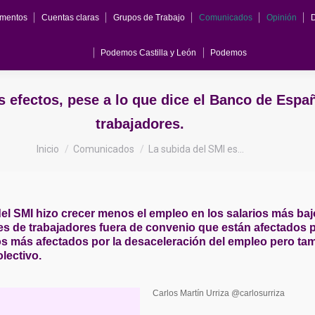
mentos
Cuentas claras
Grupos de Trabajo
Comunicados
Opinión
Podemos Castilla y León
Podemos
s efectos, pese a lo que dice el Banco de Espa
trabajadores.
Estás aquí:
Inicio
Comunicados
La subida del SMI es…
l SMI hizo crecer menos el empleo en los salarios más bajos
nes de trabajadores fuera de convenio que están afectados p
os más afectados por la desaceleración del empleo pero ta
lectivo.
Carlos Martín Urriza @carlosurriza