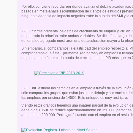
Por ello, conviene recordar por dónde avanza el debate académico: bu
basada en meta-análisis (combinación de cientos de estudios previo
ninguna evidencia de impacto negativo entre la subida del SMI y la 
2.- El informe presenta los datos de crecimiento de empleo y PIB en 
empeorado la relación entre ambas variables. Se dice: “a lo largo de
del empleo agregado mostraron una desaceleración mayor a la obser
Sin embargo, si comparamos la elasticidad del empleo respecto al PI
comprobamos que ésta…¡aumenta! (en horas y en empleos a tiempo c
empleo aumentó por cada punto de crecimiento del PIB más que en 
3.- El BdE estudia los cambios en el empleo a través de la evolución
sólo compara los grupos que están justo por debajo y por encima del 
los empleos por encima de 1450€. Este enfoque es muy restrictivo.
Viendo estos gráficos tenemos una imagen parcial de la evolución d
debajo de 1050€ se reduce aproximadamente en 350.000 personas, 
aumenta en 200.000. Pero, ¿qué sucede con el empleo en el resto d