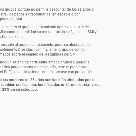
os grupos, porque no permite descontar de los salarios o
stra, los pagos extraordinarios, en especie o por
parte del SMI.
n estar en el grupo de tratamiento aparezcan en el de
MI cuando en realidad su remuneración se fija con el SMI y
 horas extras.
nestable al grupo de tratamiento, pues su efectivos más
mplementos) se clasifican mal en el grupo de control,
imados sobre el empleo de las subidas del SMI.
ndo un salario de corte entre ambos grupos superior al
cífico para el sector de hostelería, pero el problema
 el BdE, sus estimaciones deben tomarse con precaución.
ue los menores de 25 años son los más afectados por la
 también son los más beneficiados en términos relativos,
n 23% en su colectivo.