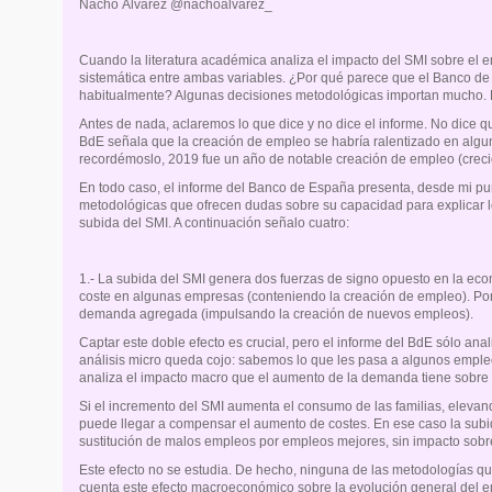
Nacho Álvarez @nachoalvarez_
Cuando la literatura académica analiza el impacto del SMI sobre el 
sistemática entre ambas variables. ¿Por qué parece que el Banco de
habitualmente? Algunas decisiones metodológicas importan mucho. 
Antes de nada, aclaremos lo que dice y no dice el informe. No dice q
BdE señala que la creación de empleo se habría ralentizado en algun
recordémoslo, 2019 fue un año de notable creación de empleo (creci
En todo caso, el informe del Banco de España presenta, desde mi pun
metodológicas que ofrecen dudas sobre su capacidad para explicar l
subida del SMI. A continuación señalo cuatro:
1.- La subida del SMI genera dos fuerzas de signo opuesto en la eco
coste en algunas empresas (conteniendo la creación de empleo). Por 
demanda agregada (impulsando la creación de nuevos empleos).
Captar este doble efecto es crucial, pero el informe del BdE sólo anal
análisis micro queda cojo: sabemos lo que les pasa a algunos empleo
analiza el impacto macro que el aumento de la demanda tiene sobre
Si el incremento del SMI aumenta el consumo de las familias, eleva
puede llegar a compensar el aumento de costes. En ese caso la sub
sustitución de malos empleos por empleos mejores, sin impacto sobr
Este efecto no se estudia. De hecho, ninguna de las metodologías que 
cuenta este efecto macroeconómico sobre la evolución general del 