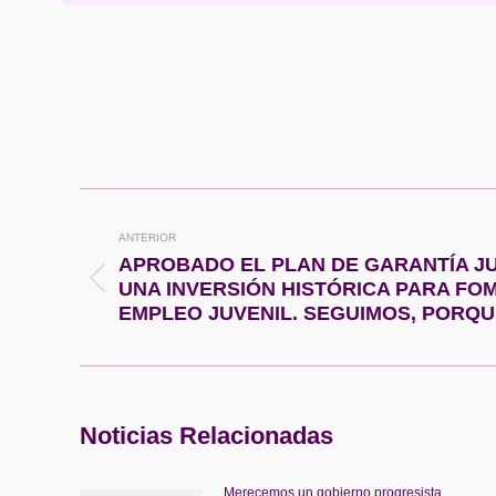
Navegación
ANTERIOR
entre
APROBADO EL PLAN DE GARANTÍA JU
Publicación
publicaciones
UNA INVERSIÓN HISTÓRICA PARA FO
anterior:
EMPLEO JUVENIL. SEGUIMOS, PORQU
Noticias Relacionadas
Merecemos un gobierno progresista