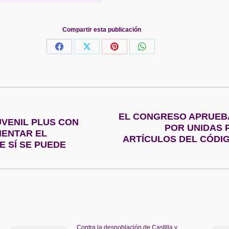
Compartir esta publicación
Share
Share
Share
Share
on
on
on
on
Facebook
X
Pinterest
WhatsApp
EL CONGRESO APRUEBA
VENIL PLUS CON
POR UNIDAS 
Publicación
MENTAR EL
ARTÍCULOS DEL CÓDI
siguiente:
E SÍ SE PUEDE
Contra la despoblación de Castilla y