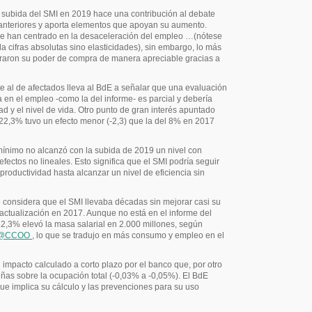
 subida del SMI en 2019 hace una contribución al debate
 anteriores y aporta elementos que apoyan su aumento.
 se han centrado en la desaceleración del empleo …(nótese
a cifras absolutas sino elasticidades), sin embargo, lo más
raron su poder de compra de manera apreciable gracias a
e al de afectados lleva al BdE a señalar que una evaluación
a en el empleo -como la del informe- es parcial y debería
d y el nivel de vida. Otro punto de gran interés apuntado
 22,3% tuvo un efecto menor (-2,3) que la del 8% en 2017
 mínimo no alcanzó con la subida de 2019 un nivel con
ectos no lineales. Esto significa que el SMI podría seguir
productividad hasta alcanzar un nivel de eficiencia sin
e considera que el SMI llevaba décadas sin mejorar casi su
 actualización en 2017. Aunque no está en el informe del
22,3% elevó la masa salarial en 2.000 millones, según
@CCOO
, lo que se tradujo en más consumo y empleo en el
impacto calculado a corto plazo por el banco que, por otro
ñas sobre la ocupación total (-0,03% a -0,05%). El BdE
ue implica su cálculo y las prevenciones para su uso