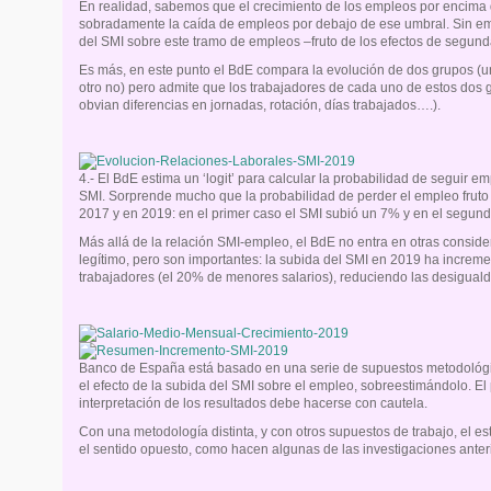
En realidad, sabemos que el crecimiento de los empleos por encim
sobradamente la caída de empleos por debajo de ese umbral. Sin em
del SMI sobre este tramo de empleos –fruto de los efectos de segun
Es más, en este punto el BdE compara la evolución de dos grupos (un
otro no) pero admite que los trabajadores de cada uno de estos dos
obvian diferencias en jornadas, rotación, días trabajados….).
4.- El BdE estima un ‘logit’ para calcular la probabilidad de seguir 
SMI. Sorprende mucho que la probabilidad de perder el empleo fruto 
2017 y en 2019: en el primer caso el SMI subió un 7% y en el segun
Más allá de la relación SMI-empleo, el BdE no entra en otras consid
legítimo, pero son importantes: la subida del SMI en 2019 ha increme
trabajadores (el 20% de menores salarios), reduciendo las desigual
Banco de España está basado en una serie de supuestos metodológi
el efecto de la subida del SMI sobre el empleo, sobreestimándolo. E
interpretación de los resultados debe hacerse con cautela.
Con una metodología distinta, y con otros supuestos de trabajo, el es
el sentido opuesto, como hacen algunas de las investigaciones ante