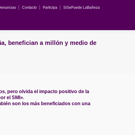
Denuncias
Contacto
Participa
SiSePuede LaBañeza
ña, benefician a millón y medio de
, pero olvida el impacto positivo de la
or el SMI».
mbién son los más beneficiados con una