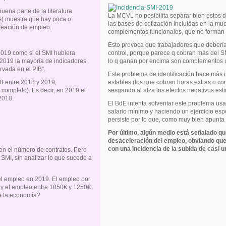
ena parte de la literatura
La MCVL no posibilita separar bien estos d
s) muestra que hay poca o
las bases de cotización incluidas en la mue
creación de empleo.
complementos funcionales, que no forman 
Esto provoca que trabajadores que debería
2019 como si el SMI hubiera
control, porque parece q cobran más del S
 2019 la mayoría de indicadores
lo q ganan por encima son complementos u
vada en el PIB”.
Este problema de identificación hace más i
B entre 2018 y 2019,
estables (los que cobran horas extras o co
ompleto). Es decir, en 2019 el
sesgando al alza los efectos negativos est
2018.
El BdE intenta solventar este problema usa
salario mínimo y haciendo un ejercicio espe
persiste por lo que, como muy bien apunta
Por último, algún medio está señalado q
desaceleración del empleo, obviando que
con una incidencia de la subida de casi u
 en el número de contratos. Pero
SMI, sin analizar lo que sucede a
el empleo en 2019. El empleo por
y el empleo entre 1050€ y 1250€
e la economía?