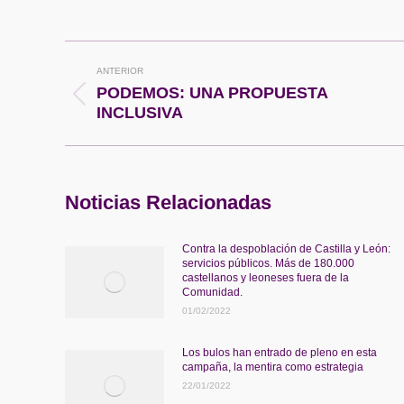
on
o
Faceboo
X
Navegación
ANTERIOR
entre
PODEMOS: UNA PROPUESTA
Publicación
INCLUSIVA
anterior:
publicaciones
Noticias Relacionadas
Contra la despoblación de Castilla y León:
servicios públicos. Más de 180.000
castellanos y leoneses fuera de la
Comunidad.
01/02/2022
Los bulos han entrado de pleno en esta
campaña, la mentira como estrategia
22/01/2022