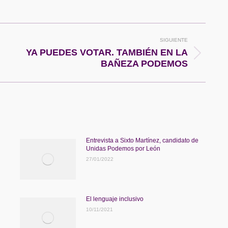
n
on
on
k
Pinterest
WhatsApp
SIGUIENTE
YA PUEDES VOTAR. TAMBIÉN EN LA
Publicación
BAÑEZA PODEMOS
siguiente:
Entrevista a Sixto Martínez, candidato de
Unidas Podemos por León
27/01/2022
El lenguaje inclusivo
10/11/2021