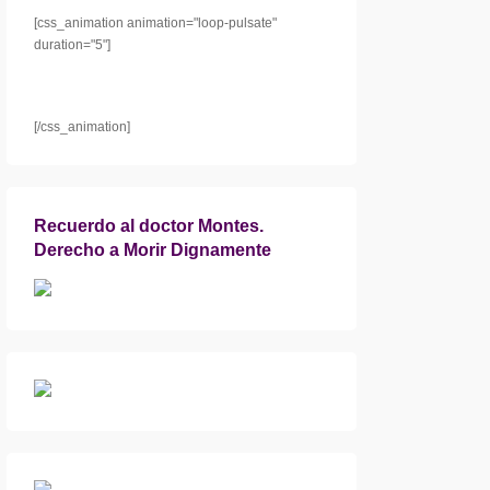
[css_animation animation="loop-pulsate"
duration="5"]
[/css_animation]
Recuerdo al doctor Montes.
Derecho a Morir Dignamente