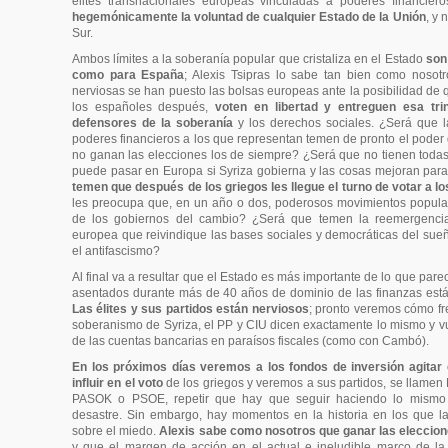
elites transnacionales europeas vinculadas a poderes financier
hegemónicamente la voluntad de cualquier Estado de la Unión
, y 
Sur.
Ambos límites a la soberanía popular que cristaliza en el Estado
son 
como para España
; Alexis Tsipras lo sabe tan bien como nosot
nerviosas se han puesto las bolsas europeas ante la posibilidad de 
los españoles después,
voten en libertad y entreguen esa tri
defensores de la soberanía
y los derechos sociales. ¿Será que l
poderes financieros a los que representan temen de pronto el poder 
no ganan las elecciones los de siempre? ¿Será que no tienen toda
puede pasar en Europa si Syriza gobierna y las cosas mejoran par
temen que después de los griegos les llegue el turno de votar a l
les preocupa que, en un año o dos, poderosos movimientos popular
de los gobiernos del cambio? ¿Será que temen la reemergencia
europea que reivindique las bases sociales y democráticas del su
el antifascismo?
Al final va a resultar que el Estado es más importante de lo que pa
asentados durante más de 40 años de dominio de las finanzas están
Las élites y sus partidos están nerviosos
; pronto veremos cómo fr
soberanismo de Syriza, el PP y CIU dicen exactamente lo mismo y vue
de las cuentas bancarias en paraísos fiscales (como con Cambó).
En los próximos días veremos a los fondos de inversión agitar 
influir en el voto
de los griegos y veremos a sus partidos, se llame
PASOK o PSOE, repetir que hay que seguir haciendo lo mismo
desastre. Sin embargo, hay momentos en la historia en los que 
sobre el miedo.
Alexis sabe como nosotros que ganar las eleccion
y que el margen de acción en el actual e ineludible marco de l