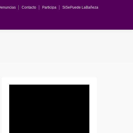
Denuncias
Contacto
Participa
SiSePuede LaBañeza