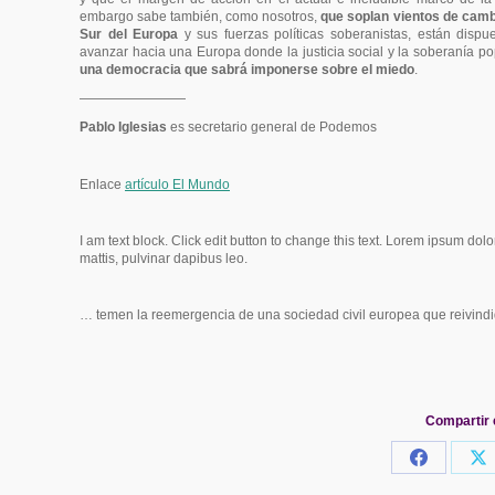
embargo sabe también, como nosotros,
que soplan vientos de cambi
Sur del Europa
y sus fuerzas políticas soberanistas, están dispu
avanzar hacia una Europa donde la justicia social y la soberanía p
una democracia que sabrá imponerse sobre el miedo
.
————————
Pablo Iglesias
es secretario general de Podemos
Enlace
artículo El Mundo
I am text block. Click edit button to change this text. Lorem ipsum dolor
mattis, pulvinar dapibus leo.
… temen la reemergencia de una sociedad civil europea que reivind
Compartir 
Share
S