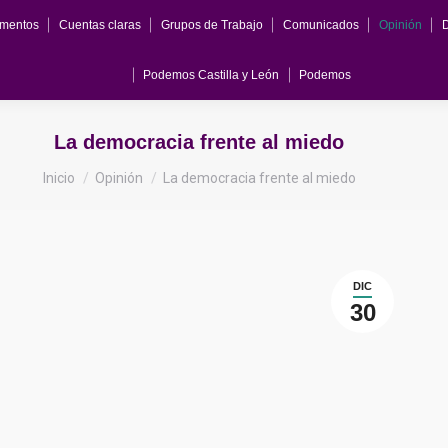
mentos
Cuentas claras
Grupos de Trabajo
Comunicados
Opinión
Podemos Castilla y León
Podemos
La democracia frente al miedo
Estás aquí:
Inicio
Opinión
La democracia frente al miedo
DIC
30