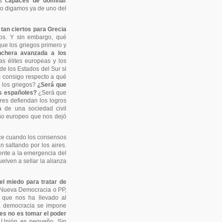
os
capaces de dominar
no digamos ya de uno del
tan ciertos para Grecia
ros. Y sin embargo, qué
que los griegos primero y
nchera avanzada a los
as élites europeas y los
de los Estados del Sur si
s consigo respecto a qué
a los griegos?
¿Será que
os españoles?
¿Será que
es defiendan los logros
 de una sociedad civil
eño europeo que nos dejó
rece cuando los consensos
 saltando por los aires.
ente a la emergencia del
lven a sellar la alianza
el miedo para tratar de
n Nueva Democracia o PP,
 que nos ha llevado al
la democracia se impone
es no es tomar el poder
a Unión es pequeño. Sin