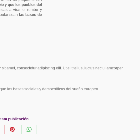
o y que los pueblos del
estas a virar el rumbo y
opular sean
las bases de
 sit amet, consectetur adipiscing elit. Ut elit tellus, luctus nec ullamcorper
ique las bases sociales y democráticas del sueño europeo…
esta publicación
hare
Share
Share