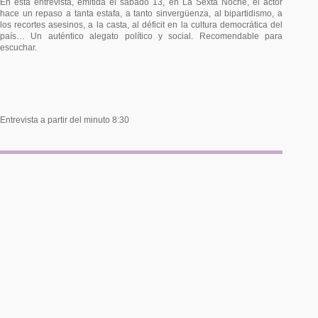
En esta entrevista, emitida el sábado 13, en La Sexta Noche, el actor
hace un repaso a tanta estafa, a tanto sinvergüenza, al bipartidismo, a
los recortes asesinos, a la casta, al déficit en la cultura democrática del
país… Un auténtico alegato político y social. Recomendable para
escuchar.
Entrevista a partir del minuto 8:30