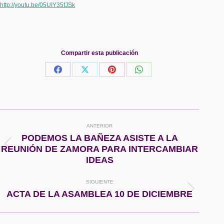
http://youtu.be/05UIY35fJSk
Compartir esta publicación
Share
Share
Share
Share
on
on
on
on
Facebook
X
Pinterest
WhatsApp
Navegación
ANTERIOR
entre
PODEMOS LA BAÑEZA ASISTE A LA
Publicación
REUNIÓN DE ZAMORA PARA INTERCAMBIAR
publicaciones
anterior:
IDEAS
SIGUIENTE
Publicación
ACTA DE LA ASAMBLEA 10 DE DICIEMBRE
siguiente: