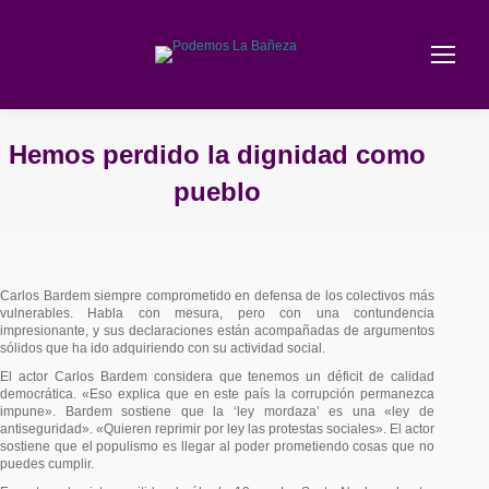
Hemos perdido la dignidad como
pueblo
Estás aquí:
Carlos Bardem siempre comprometido en defensa de los colectivos más
vulnerables. Habla con mesura, pero con una contundencia
impresionante, y sus declaraciones están acompañadas de argumentos
sólidos que ha ido adquiriendo con su actividad social.
El actor Carlos Bardem considera que tenemos un déficit de calidad
democrática. «Eso explica que en este país la corrupción permanezca
impune». Bardem sostiene que la ‘ley mordaza’ es una «ley de
antiseguridad». «Quieren reprimir por ley las protestas sociales». El actor
sostiene que el populismo es llegar al poder prometiendo cosas que no
puedes cumplir.