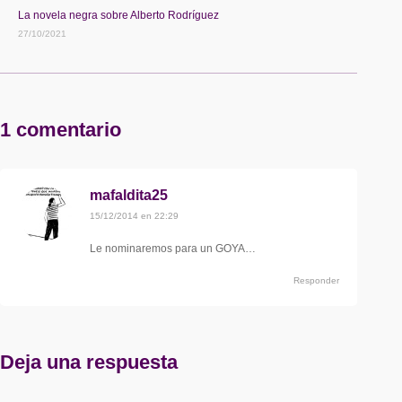
La novela negra sobre Alberto Rodríguez
27/10/2021
1 comentario
mafaldita25
dice:
15/12/2014 en 22:29
Le nominaremos para un GOYA…
Responder
Deja una respuesta