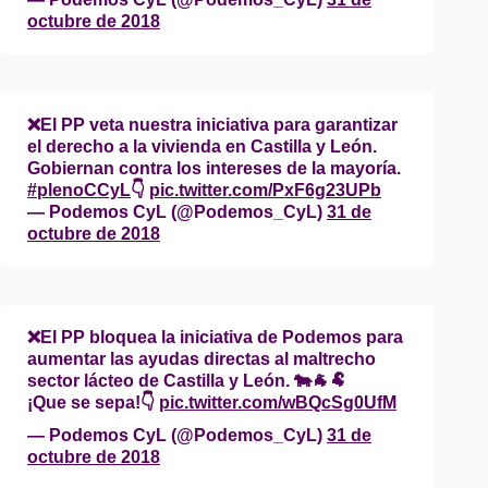
octubre de 2018
❌El PP veta nuestra iniciativa para garantizar
el derecho a la vivienda en Castilla y León.
Gobiernan contra los intereses de la mayoría.
#plenoCCyL
👇
pic.twitter.com/PxF6g23UPb
— Podemos CyL (@Podemos_CyL)
31 de
octubre de 2018
❌El PP bloquea la iniciativa de Podemos para
aumentar las ayudas directas al maltrecho
sector lácteo de Castilla y León. 🐄🐐🐏
¡Que se sepa!👇
pic.twitter.com/wBQcSg0UfM
— Podemos CyL (@Podemos_CyL)
31 de
octubre de 2018