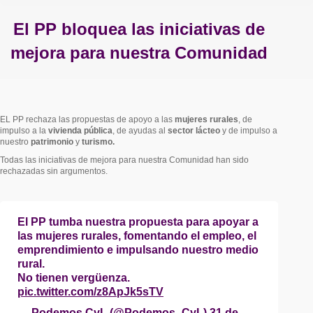
El PP bloquea las iniciativas de
mejora para nuestra Comunidad
Estás aquí:
EL PP rechaza las propuestas de apoyo a las
mujeres rurales
, de
impulso a la
vivienda pública
, de ayudas al
sector lácteo
y de impulso a
nuestro
patrimonio
y
turismo.
Todas las iniciativas de mejora para nuestra Comunidad han sido
rechazadas sin argumentos.
El PP tumba nuestra propuesta para apoyar a
las mujeres rurales, fomentando el empleo, el
emprendimiento e impulsando nuestro medio
rural.
No tienen vergüenza.
pic.twitter.com/z8ApJk5sTV
— Podemos CyL (@Podemos_CyL)
31 de