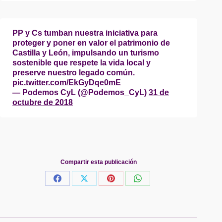
PP y Cs tumban nuestra iniciativa para
proteger y poner en valor el patrimonio de
Castilla y León, impulsando un turismo
sostenible que respete la vida local y
preserve nuestro legado común.
pic.twitter.com/EkGyDqe0mE
— Podemos CyL (@Podemos_CyL)
31 de
octubre de 2018
Compartir esta publicación
Share
Share
Share
Share
on
on
on
on
Facebook
X
Pinterest
WhatsApp