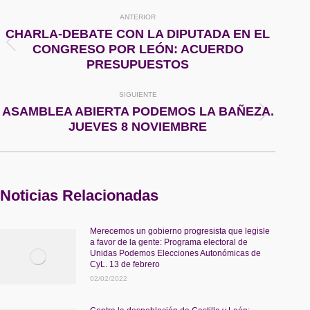
Navegación
ANTERIOR
entre
CHARLA-DEBATE CON LA DIPUTADA EN EL
Publicación
CONGRESO POR LEÓN: ACUERDO
publicaciones
anterior:
PRESUPUESTOS
SIGUIENTE
ASAMBLEA ABIERTA PODEMOS LA BAÑEZA.
Publicación
JUEVES 8 NOVIEMBRE
siguiente:
Noticias Relacionadas
Merecemos un gobierno progresista que legisle
a favor de la gente: Programa electoral de
Unidas Podemos Elecciones Autonómicas de
CyL. 13 de febrero
02/02/2022