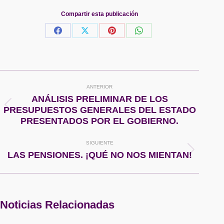
Compartir esta publicación
Share
Share
Share
Share
on
on
on
on
Facebook
X
Pinterest
WhatsApp
Navegación
ANTERIOR
entre
ANÁLISIS PRELIMINAR DE LOS
Publicación
PRESUPUESTOS GENERALES DEL ESTADO
publicaciones
anterior:
PRESENTADOS POR EL GOBIERNO.
SIGUIENTE
Publicación
LAS PENSIONES. ¡QUÉ NO NOS MIENTAN!
siguiente:
Noticias Relacionadas