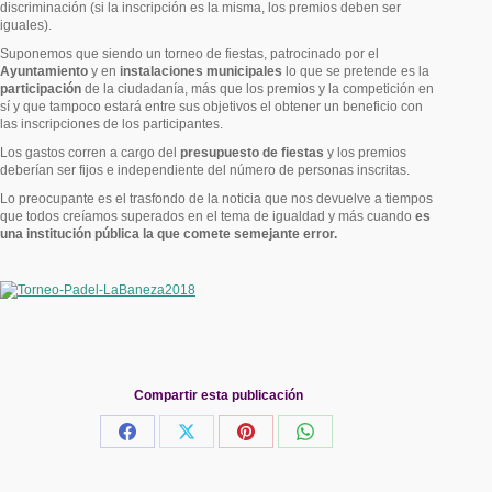
discriminación (si la inscripción es la misma, los premios deben ser
iguales).
Suponemos que siendo un torneo de fiestas, patrocinado por el
Ayuntamiento
y en
instalaciones municipales
lo que se pretende es la
participación
de la ciudadanía, más que los premios y la competición en
sí y que tampoco estará entre sus objetivos el obtener un beneficio con
las inscripciones de los participantes.
Los gastos corren a cargo del
presupuesto de fiestas
y los premios
deberían ser fijos e independiente del número de personas inscritas.
Lo preocupante es el trasfondo de la noticia que nos devuelve a tiempos
que todos creíamos superados en el tema de igualdad y más cuando
es
una institución pública la que comete semejante error.
Compartir esta publicación
Share
Share
Share
Share
on
on
on
on