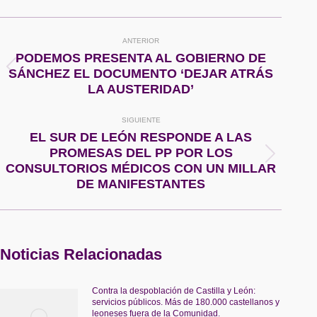
Facebook
X
Pinterest
WhatsApp
Navegación
ANTERIOR
entre
PODEMOS PRESENTA AL GOBIERNO DE
Publicación
SÁNCHEZ EL DOCUMENTO ‘DEJAR ATRÁS
publicaciones
anterior:
LA AUSTERIDAD’
SIGUIENTE
EL SUR DE LEÓN RESPONDE A LAS
PROMESAS DEL PP POR LOS
Publicación
CONSULTORIOS MÉDICOS CON UN MILLAR
siguiente:
DE MANIFESTANTES
Noticias Relacionadas
Contra la despoblación de Castilla y León:
servicios públicos. Más de 180.000 castellanos y
leoneses fuera de la Comunidad.