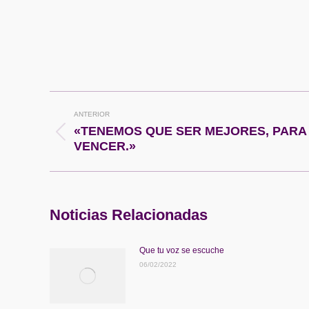
Navegación
ANTERIOR
entre
«TENEMOS QUE SER MEJORES, PARA 
Publicación
VENCER.»
anterior:
publicaciones
Noticias Relacionadas
Que tu voz se escuche
06/02/2022