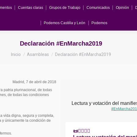
mentos
Cuentas claras
Grupos de Trabajo
Comunicados
Opinión
Podemos Castilla y León
Podemos
Declaración #EnMarcha2019
Estás aquí:
Inicio
Asambleas
Declaración #EnMarcha2019
Madrid, 7 de abril de 2018
a patria plurinacional, de todas
ones, de todas las condiciones
#
EnMarcha201
 vida digna, segura y completa,
la y únicamente la condición de
📜🙋‍♀️🙋‍♂️
fermos.