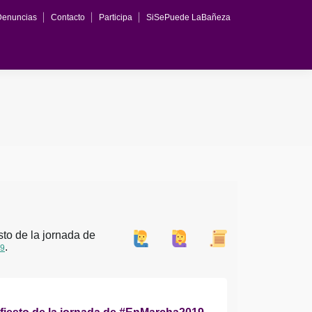
Denuncias
Contacto
Participa
SiSePuede LaBañeza
Lectura y votación del manifiesto de la jornada de 
.
9