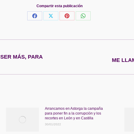
Compartir esta publicación
Share
Share
Share
Share
on
on
on
on
Facebook
X
Pinterest
WhatsApp
SER MÁS, PARA
Publicación
ME LLA
siguiente:
Arrancamos en Astorga la campaña
para poner fin a la corrupción y los
recortes en León y en Castilla
30/01/2022