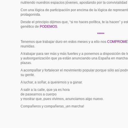
nutriendo nuestros espacios jóvenes, apostando por la convivialidad 
Con una lógica de participación por encima de la lógica de represent
protagonista.
Desde el principio dijimos que, “si no haces política, te la hacen” y e
genético de
PODEMOS
.
*****
Tenemos que trabajar duro en estos meses y a ello nos
COMPROME
reunidas.
A trabajar para ser más y más fuertes y a ponernos a disposición d
y autoorganización que ya están anunciando una España en marcha en
plazas.
A acompañar y fortalecer el movimiento popular porque sólo así pod
su gente.
A luchar, a soñar, a querernos y a ganar.
A salir a la calle, que ya es hora
de pasearnos a cuerpo
y mostrar que, pues vivimos, anunciamos algo nuevo.
Compañeros y compañeras, ¡en marcha!