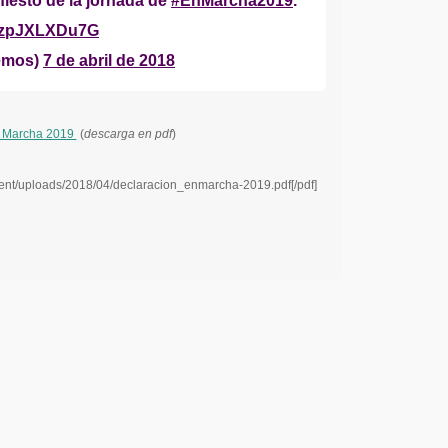
fiesto de la jornada de
#EnMarcha2019
.
m/zpJXLXDu7G
emos)
7 de abril de 2018
n Marcha 2019
(
descarga en pdf
)
tent/uploads/2018/04/declaracion_enmarcha-2019.pdf[/pdf]