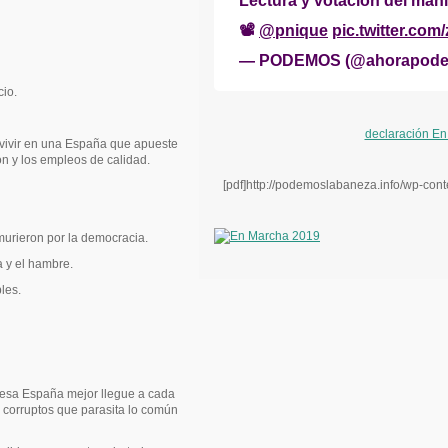
Lectura y votación del mani
📽
@pnique
pic.twitter.co
— PODEMOS (@ahorapod
cio.
declaración E
vivir en una España que apueste
ón y los empleos de calidad.
[pdf]http://podemoslabaneza.info/wp-con
urieron por la democracia.
a y el hambre.
les.
 esa España mejor llegue a cada
s corruptos que parasita lo común