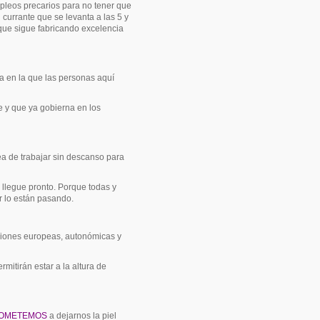
leos precarios para no tener que
 currante que se levanta a las 5 y
 que sigue fabricando excelencia
a en la que las personas aquí
 y que ya gobierna en los
area de trabajar sin descanso para
 llegue pronto. Porque todas y
r lo están pasando.
ecciones europeas, autonómicas y
mitirán estar a la altura de
OMETEMOS
a dejarnos la piel