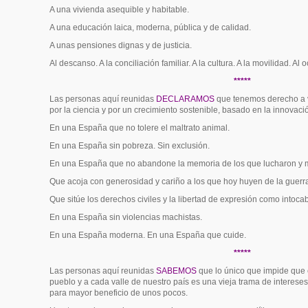
A una vivienda asequible y habitable.
A una educación laica, moderna, pública y de calidad.
A unas pensiones dignas y de justicia.
Al descanso. A la conciliación familiar. A la cultura. A la movilidad. Al o
*****
Las personas aquí reunidas
DECLARAMOS
que tenemos derecho a 
por la ciencia y por un crecimiento sostenible, basado en la innovaci
En una España que no tolere el maltrato animal.
En una España sin pobreza. Sin exclusión.
En una España que no abandone la memoria de los que lucharon y m
Que acoja con generosidad y cariño a los que hoy huyen de la guerr
Que sitúe los derechos civiles y la libertad de expresión como intocab
En una España sin violencias machistas.
En una España moderna. En una España que cuide.
*****
Las personas aquí reunidas
SABEMOS
que lo único que impide que
pueblo y a cada valle de nuestro país es una vieja trama de interese
para mayor beneficio de unos pocos.