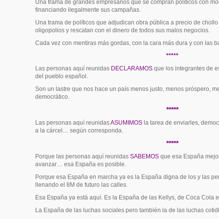
Una trama de grandes empresarios que se compran políticos con mord
financiando ilegalmente sus campañas.
Una trama de políticos que adjudican obra pública a precio de chollo 
oligopolios y rescatan con el dinero de todos sus malos negocios.
Cada vez con mentiras más gordas, con la cara más dura y con las 
*****
Las personas aquí reunidas
DECLARAMOS
que los integrantes de 
del pueblo español.
Son un lastre que nos hace un país menos justo, menos próspero, 
democrático.
*****
Las personas aquí reunidas
ASUMIMOS
la tarea de enviarles, democ
a la cárcel… según corresponda.
*****
Porque las personas aquí reunidas
SABEMOS
que esa España mejor 
avanzar… esa España es posible.
Porque esa España en marcha ya es la España digna de los y las pen
llenando el 8M de futuro las calles.
Esa España ya está aquí. Es la España de las Kellys, de Coca Cola e
La España de las luchas sociales pero también la de las luchas cotid