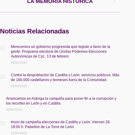
Publicación
LA MEMORIA HISTÓRICA
siguiente:
Noticias Relacionadas
Merecemos un gobierno progresista que legisle a favor de la
gente: Programa electoral de Unidas Podemos Elecciones
Autonómicas de CyL. 13 de febrero
02/02/2022
Contra la despoblación de Castilla y León: servicios públicos. Más
de 180.000 castellanos y leoneses fuera de la Comunidad.
01/02/2022
Arrancamos en Astorga la campaña para poner fin a la corrupción y
los recortes en León y en Castilla
30/01/2022
Inicio de campaña elecciones de Castilla y León. Viernes 28.
18:00 h. Pabellón de La Torre de León
27/01/2022