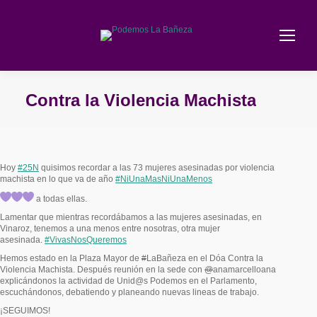
Contra la Violencia Machista
Estás aquí:
Hoy
#
25N
quisimos recordar a las 73 mujeres asesinadas por violencia
machista en lo que va de año
#
NiUnaMasNiUnaMenos
a todas ellas.
Lamentar que mientras recordábamos a las mujeres asesinadas, en
Vinaroz, tenemos a una menos entre nosotras, otra mujer
asesinada.
#
VivasNosQueremos
Hemos estado en la Plaza Mayor de
#
LaBañeza en el Dóa Contra la
Violencia Machista. Después reunión en la sede con
@
anamarcelloana
explicándonos la actividad de Unid@s Podemos en el Parlamento,
escuchándonos, debatiendo y planeando nuevas lineas de trabajo.
¡SEGUIMOS!