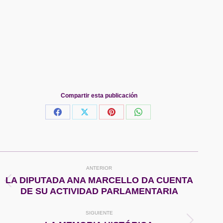
Compartir esta publicación
Share
Share
Share
Share
on
on
on
on
Facebook
X
Pinterest
WhatsApp
Navegación
ANTERIOR
entre
LA DIPUTADA ANA MARCELLO DA CUENTA
Publicación
DE SU ACTIVIDAD PARLAMENTARIA
anterior:
publicaciones
SIGUIENTE