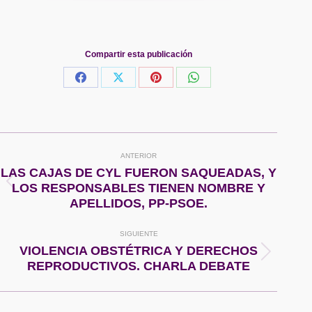
Compartir esta publicación
Share
Share
Share
Share
on
on
on
on
Facebook
X
Pinterest
WhatsApp
Navegación
ANTERIOR
entre
LAS CAJAS DE CYL FUERON SAQUEADAS, Y
Publicación
LOS RESPONSABLES TIENEN NOMBRE Y
publicaciones
anterior:
APELLIDOS, PP-PSOE.
SIGUIENTE
VIOLENCIA OBSTÉTRICA Y DERECHOS
Publicación
REPRODUCTIVOS. CHARLA DEBATE
siguiente: