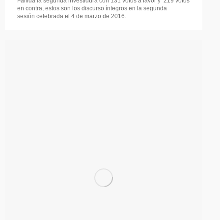
Fallida la segunda investidura con 131 votos a favor y 219 votos
en contra, estos son los discurso íntegros en la segunda
sesión celebrada el 4 de marzo de 2016.