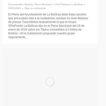
Comunicados
,
Noticias
,
Pleno Municipal
Por
Podemos La Bañeza
30/01/2016
Deja un comentario
El Pleno del Ayuntamiento de La Bañeza debe tratar asuntos
que preocupan más a la ciudadanía, aunque no sean titulares
de prensa Trascribimos textualmente lo que el Grupo
SÍSePuede La Bañeza dijo en el Pleno Municipal del 29 de
enero de 2016 sobre los Títulos concedidos a Cristina de
Borbón: «Si lo hubiéramos propuesto nuestro grupo
seguramente…