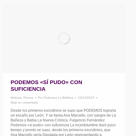
PODEMOS «SÍ PUDO» CON
SUFICIENCIA
Noticias
,
Prensa
Por
Podemos La Bañeza
23/12/2015
Deja un comentario
Desde los primeros escrutinios se supo que PODEMOS lograría
un escaño por León. Y se llama Ana Marcello, con sangre de La
Bañeza y Babia La Nueva Crónica. Fulgencio Fernández
Podemos «sí pudo» con suficiencia La incertidumbre duró poco
tiempo y pronto se supo, desde los primeros escrutinios, que
Ana Marcello sería Diputada por León representando a