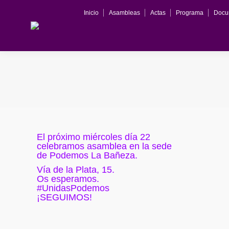
Inicio
Asambleas
Actas
Programa
Docu
Inicio
Asambleas
Actas
Programa
El próximo miércoles día 22
celebramos asamblea en la sede
de Podemos La Bañeza.
Vía de la Plata, 15.
Os esperamos.
#UnidasPodemos
¡SEGUIMOS!