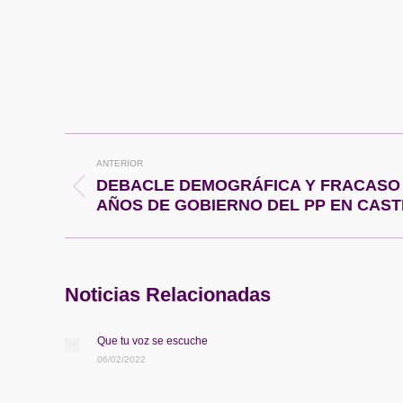
Navegación
ANTERIOR
entre
DEBACLE DEMOGRÁFICA Y FRACASO 
Publicación
AÑOS DE GOBIERNO DEL PP EN CAST
anterior:
publicaciones
Noticias Relacionadas
Que tu voz se escuche
06/02/2022