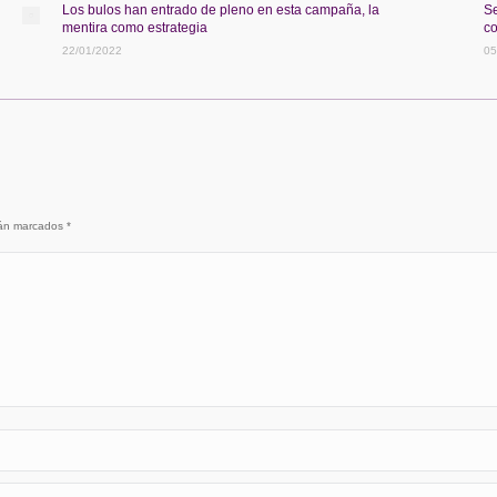
Los bulos han entrado de pleno en esta campaña, la
Se
mentira como estrategia
co
22/01/2022
05
stán marcados
*