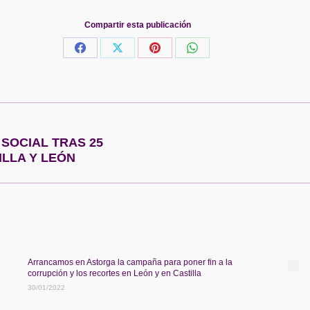
Compartir esta publicación
Share
Share
Share
Share
on
on
on
on
Facebook
X
Pinterest
WhatsApp
SOCIAL TRAS 25
Publicación
ILLA Y LEÓN
siguiente:
Arrancamos en Astorga la campaña para poner fin a la
corrupción y los recortes en León y en Castilla
30/01/2022