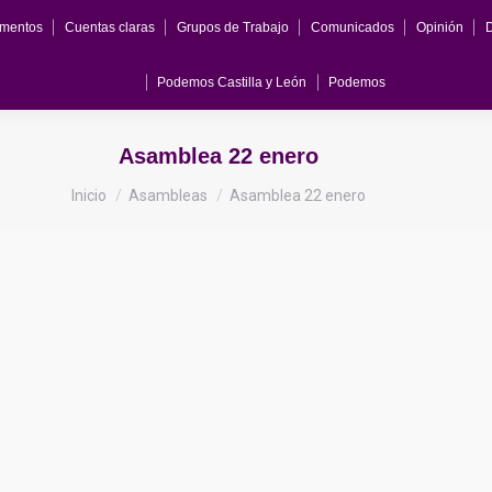
mentos
Cuentas claras
Grupos de Trabajo
Comunicados
Opinión
Documentos
Cuentas claras
Grupos de Trabajo
Comunicados
Opin
Podemos Castilla y León
Podemos
Podemos Castilla y León
Podemos
Asamblea 22 enero
Estás aquí:
Inicio
Asambleas
Asamblea 22 enero