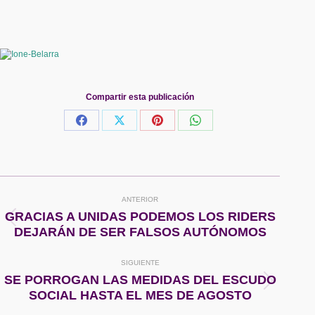
Compartir esta publicación
Share
Share
Share
Share
on
on
on
on
Facebook
X
Pinterest
WhatsApp
Navegación
ANTERIOR
entre
GRACIAS A UNIDAS PODEMOS LOS RIDERS
Publicación
DEJARÁN DE SER FALSOS AUTÓNOMOS
anterior:
publicaciones
SIGUIENTE
SE PORROGAN LAS MEDIDAS DEL ESCUDO
Publicación
SOCIAL HASTA EL MES DE AGOSTO
siguiente: