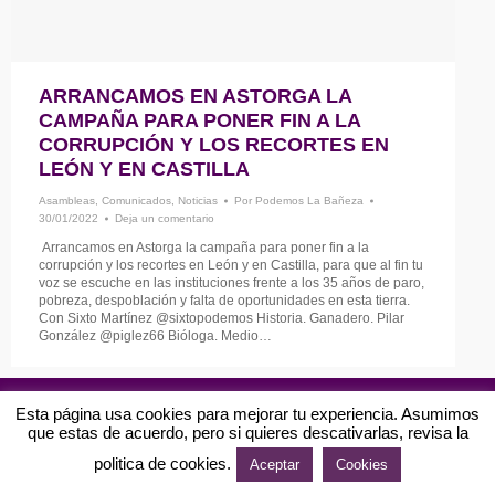
ARRANCAMOS EN ASTORGA LA
CAMPAÑA PARA PONER FIN A LA
CORRUPCIÓN Y LOS RECORTES EN
LEÓN Y EN CASTILLA
Asambleas
,
Comunicados
,
Noticias
Por
Podemos La Bañeza
30/01/2022
Deja un comentario
Arrancamos en Astorga la campaña para poner fin a la
corrupción y los recortes en León y en Castilla, para que al fin tu
voz se escuche en las instituciones frente a los 35 años de paro,
pobreza, despoblación y falta de oportunidades en esta tierra.
Con Sixto Martínez @sixtopodemos Historia. Ganadero. Pilar
González @piglez66 Bióloga. Medio…
Podemos La Bañeza | Diseñado por
S.V. Soluciones Web
Esta página usa cookies para mejorar tu experiencia. Asumimos
Menú Bottom
que estas de acuerdo, pero si quieres descativarlas, revisa la
politica de cookies.
Aceptar
Cookies