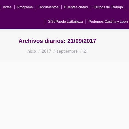
Actas
Programa
Documentos
Cuentas claras
Grupos de Trabajo
ma
Documentos
Cuentas claras
Grupos de Trabajo
Comunicados
Podemos Castilla y León
Podemos
SiSePuede LaBañeza
Podemos Castilla y León
Archivos diarios:
21/09/2017
Estás aquí:
Inicio
2017
septiembre
21