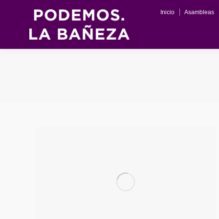
Inicio
Asambleas
Inicio
Asambleas
Actas
Progra