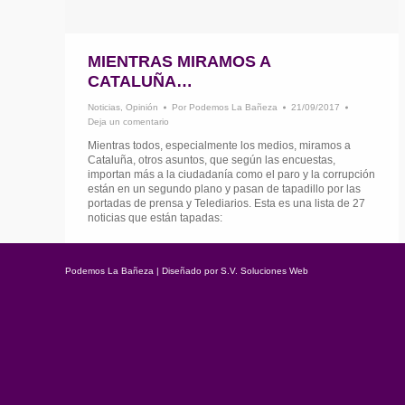
MIENTRAS MIRAMOS A
CATALUÑA…
Noticias
,
Opinión
Por
Podemos La Bañeza
21/09/2017
Deja un comentario
Mientras todos, especialmente los medios, miramos a
Cataluña, otros asuntos, que según las encuestas,
importan más a la ciudadanía como el paro y la corrupción
están en un segundo plano y pasan de tapadillo por las
portadas de prensa y Telediarios. Esta es una lista de 27
noticias que están tapadas:
Podemos La Bañeza | Diseñado por
S.V. Soluciones Web